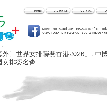
Home
About Us
Contact
U
More photos and latest news at our facebook
© 2024 copyright reserved - Sports Image Plu
 6
外）世界女排聯賽香港2026」. 中
國女排簽名會