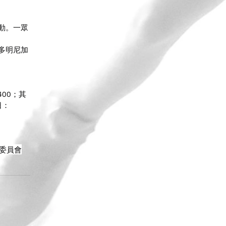
動。一眾
多明尼加
400；其
日：
織委員會