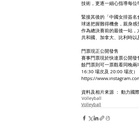
技術，更逐一細心指導每位
緊接其後的「中國女排簽名
球迷把握難得機會，親身感
作為總決賽前的最後一站，
共和國、加拿大、比利時以
門票現正公開發售
賽事門票現於快達票公開發售。門
餘門票則可一票觀看同晚兩場賽事
16:30 場次及 20:00 
https://
www.instagram.com
資料及相片來源 ： 動力國際
Volleyball
Volleyball