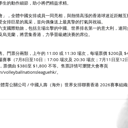
學生的動作細節，助小將們精益求精。
會」，全體中國女排成員一同亮相，與熱情高漲的香港球迷近距離互
受女排巨星的風采，並向偶像送上最真摯的打氣與祝福。
六支國際勁旅，包括主場出擊的中國、世界排名第一的意大利，連同
及烏克蘭，將雲集香港，力爭晉級總決賽的席位。
票分兩類，上午的 11:00 或 11:30 場次，每場票價 $200及 $
（7月8日至10日：17:00 場次及 20:30 場次；7月11日至12
場次），票價由 $380至 $1,800 不等。售票詳情可瀏覽大會專頁
/volleyballnationsleaguehk/。
體育公關公司 / 中國人壽（海外）世界女排聯賽香港 2026賽事組