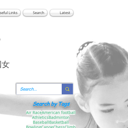
seful Links
Search
Latest
s
國女
Search by Tags
Air Race
American football
Athletics
Badminton
Baseball
Basketball
Bowling
Canoe
Chess
Climb