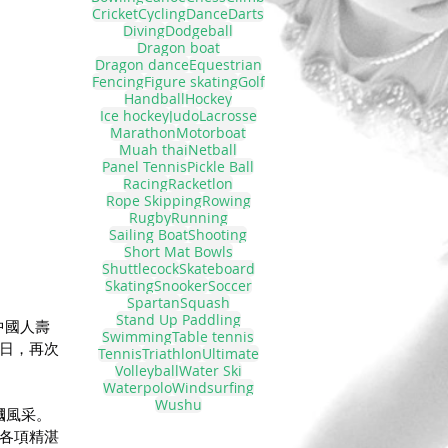
Cricket
Cycling
Dance
Darts
Diving
Dodgeball
Dragon boat
Dragon dance
Equestrian
Fencing
Figure skating
Golf
Handball
Hockey
Ice hockey
Judo
Lacrosse
Marathon
Motorboat
Muah thai
Netball
Panel Tennis
Pickle Ball
Racing
Racketlon
Rope Skipping
Rowing
Rugby
Running
Sailing Boat
Shooting
Short Mat Bowls
Shuttlecock
Skateboard
Skating
Snooker
Soccer
Spartan
Squash
Stand Up Paddling
中國人壽
Swimming
Table tennis
2日，再次
Tennis
Triathlon
Ultimate
Volleyball
Water Ski
Waterpolo
Windsurfing
Wushu
幗風采。
範各項精湛