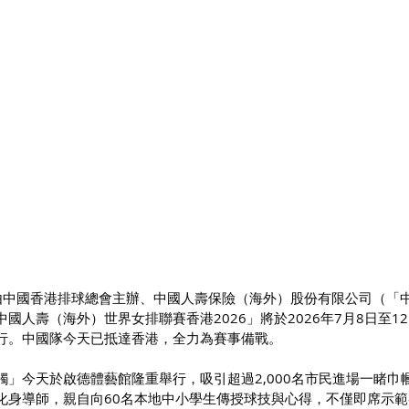
）由中國香港排球總會主辦、中國人壽保險（海外）股份有限公司（「
國人壽（海外）世界女排聯賽香港2026」將於2026年7月8日至1
行。中國隊今天已抵達香港，全力為賽事備戰。
」今天於啟德體藝館隆重舉行，吸引超過2,000名市民進場一睹巾
化身導師，親自向60名本地中小學生傳授球技與心得，不僅即席示