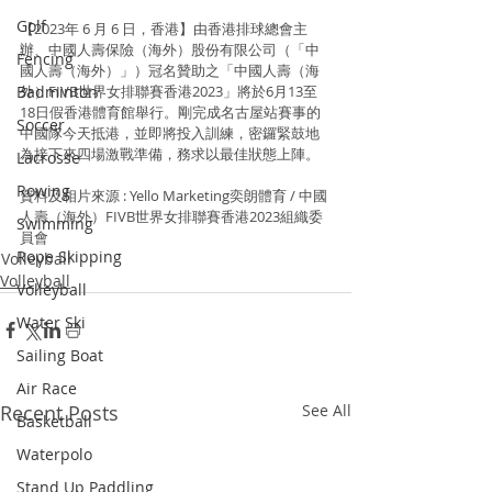
Golf
【2023年 6 月 6 日，香港】由香港排球總會主
辦、中國人壽保險（海外）股份有限公司（「中
Fencing
國人壽（海外）」）冠名贊助之「中國人壽（海
Badminton
外）FIVB世界女排聯賽香港2023」將於6月13至
18日假香港體育館舉行。剛完成名古屋站賽事的
Soccer
中國隊今天抵港，並即將投入訓練，密鑼緊鼓地
為接下來四場激戰準備，務求以最佳狀態上陣。
Lacrosse
Rowing
資料及相片來源 : Yello Marketing奕朗體育 / 中國
人壽（海外）FIVB世界女排聯賽香港2023組織委
Swimming
員會
Rope Skipping
Volleyball
Volleyball
Volleyball
Water Ski
Sailing Boat
Air Race
Recent Posts
See All
Basketball
Waterpolo
Stand Up Paddling