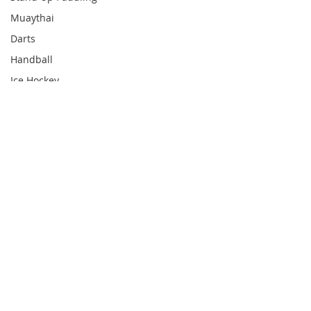
Muaythai
Darts
Handball
Ice Hockey
Skating
Climb
Equestrian
Cricket
Hockey
Comments
Figure Skating
Shuttlecock
Diving
Write a comment...
「中國人壽（海外）世界
「中國人壽（海
Dragon Boat
女排聯賽香港2026」啟德
女排聯賽香港202
Snooker
體藝館揭開戰幔
啟德體藝館點燃戰
齊集記者會 誓
Triathlon