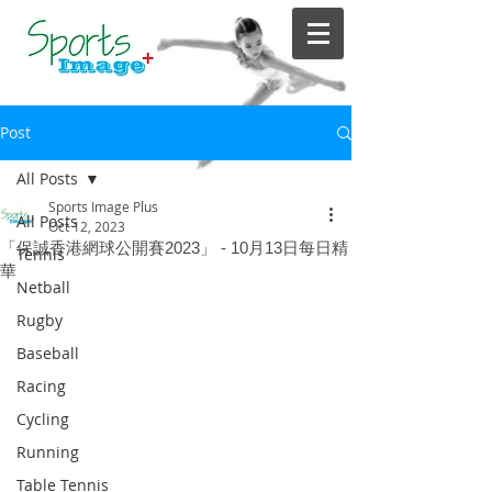
Post
All Posts
Sports Image Plus
All Posts
Oct 12, 2023
「保誠香港網球公開賽2023」 - 10月13日每日精
Tennis
華
Netball
Rugby
Baseball
Racing
Cycling
Running
Table Tennis