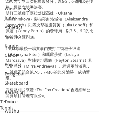
25%內，並四次把握破發分，以6-3，6-3的比分獲
勝，晉級女雙準決賽。
Windsurfing
雙打三號種子嘉拉舒妮高娃（Oksana 
Judo
Kalashnikova）夥拍莎絲洛域治（Aliaksandra 
Sasnovich）則四次擊破盧賀芙（Julia Lohoff）和
Athletics
佩蓮（Conny Perrin）的發球局，以7-5，6-2的比
Spartan
分晉身女雙四強。
Karate
1號球場最後一場賽事由雙打二號種子彼達
（Katarzyna Piter）和瑪露莎娃（Lidziya 
Canoe
Marozava）對陣史坦恩絲（Peyton Stearns）和
Bowling
安祖莉娃（Mirra Andreeva）。經過兩盤激戰，
二號種子組合以7-5，7-6(6)的比分險勝，成功晉
Dodgeball
級。
Skateboard
資料及相片來源 : The Fox Creation/ 香港網球公
Racketlon
開賽項目管理有限公司
Dance
Tennis
Tennis
Wushu
Squash
Pickle Ball
Padel Tennis