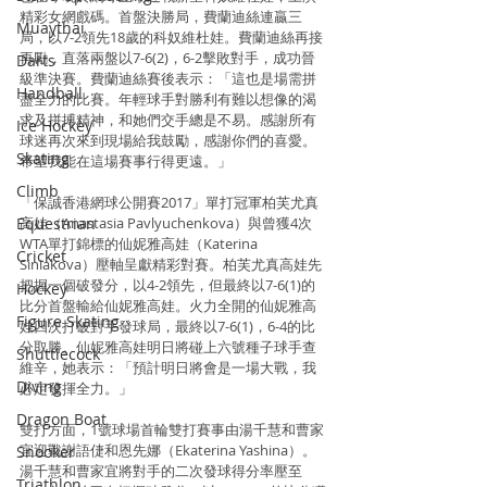
精彩女網戲碼。首盤決勝局，費蘭迪絲連贏三
Muaythai
局，以7-2領先18歲的科奴維杜娃。費蘭迪絲再接
再勵，直落兩盤以7-6(2)，6-2擊敗對手，成功晉
Darts
級準決賽。費蘭迪絲賽後表示：「這也是場需拼
Handball
盡全力的比賽。年輕球手對勝利有難以想像的渴
求及拼搏精神，和她們交手總是不易。感謝所有
Ice Hockey
球迷再次來到現場給我鼓勵，感謝你們的喜愛。
Skating
希望我能在這場賽事行得更遠。」
Climb
「保誠香港網球公開賽2017」單打冠軍柏芙尤真
Equestrian
高娃（Anastasia Pavlyuchenkova）與曾獲4次
WTA單打錦標的仙妮雅高娃（Katerina 
Cricket
Siniakova）壓軸呈獻精彩對賽。柏芙尤真高娃先
把握一個破發分，以4-2領先，但最終以7-6(1)的
Hockey
比分首盤輸給仙妮雅高娃。火力全開的仙妮雅高
Figure Skating
娃四次打破對手發球局，最終以7-6(1)，6-4的比
分取勝。仙妮雅高娃明日將碰上六號種子球手查
Shuttlecock
維辛，她表示：「預計明日將會是一場大戰，我
Diving
必定發揮全力。」
Dragon Boat
雙打方面，1號球場首輪雙打賽事由湯千慧和曹家
宜迎戰謝語倢和恩先娜（Ekaterina Yashina）。
Snooker
湯千慧和曹家宜將對手的二次發球得分率壓至
Triathlon