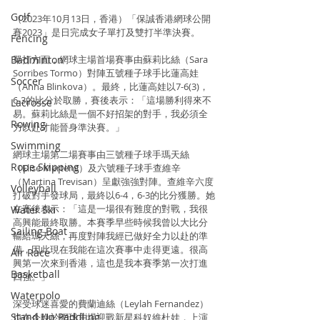
Golf
（2023年10月13日，香港）「保誠香港網球公開
賽2023」是日完成女子單打及雙打半準決賽。
Fencing
Badminton
單打方面，網球主場首場賽事由蘇莉比絲（Sara 
Sorribes Tormo）對陣五號種子球手比蓮高娃
Soccer
（Anna Blinkova）。最終，比蓮高娃以7-6(3)，
6-3的比分於取勝，賽後表示：「這場勝利得來不
Lacrosse
易。蘇莉比絲是一個不好招架的對手，我必須全
Rowing
力以赴才能晉身準決賽。」
Swimming
網球主場第二場賽事由三號種子球手瑪天絲
Rope Skipping
（Elise Mertens）及六號種子球手查維辛
（Martina Trevisan）呈獻強強對陣。查維辛六度
Volleyball
打破對手發球局，最終以6-4，6-3的比分獲勝。她
在賽後表示：「這是一場很有難度的對戰，我很
Water Ski
高興能最終取勝。本賽季早些時候我曾以大比分
Sailing Boat
輸給瑪天絲，再度對陣我經已做好全力以赴的準
備，因此現在我能在這次賽事中走得更遠。很高
Air Race
興第一次來到香港，這也是我本賽季第一次打進
Basketball
四強。」
Waterpolo
深受球迷喜愛的費蘭迪絲（Leylah Fernandez）
Stand Up Paddling
也在今晚於網球主場迎戰新星科奴維杜娃，上演