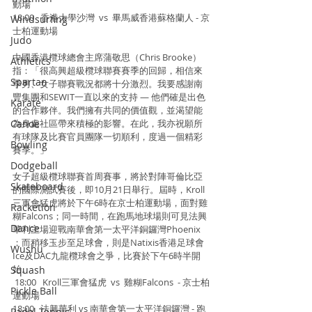
動場
18:00   香港大學沙灣  vs  畢馬威香港蘇格蘭人 - 京
Windsurfing
士柏運動場
Judo
中國香港欖球總會主席蒲敬思（Chris Brooke）
Athletics
指：「很高興超級欖球聯賽賽季的回歸，相信來
Spartan
季男、女子聯賽戰況都將十分激烈。我要感謝南
豐集團和SEWIT一直以來的支持 — 他們確是出色
Karate
的合作夥伴。我們擁有共同的價值觀，並渴望能
Canoe
為身處社區帶來積極的影響。在此，我亦祝願所
有球隊及比賽官員團隊一切順利，度過一個精彩
Bowling
賽季。」
Dodgeball
女子超級欖球聯賽首周賽事，將於對陣哥倫比亞
Skateboard
的國際測試賽後，即10月21日舉行。屆時，Kroll
三軍會猛虎將於下午6時在京士柏運動場，面對雞
Racketlon
糊Falcons；同一時間，在跑馬地球場則可見法興
Dance
華利主場迎戰南華會第一太平洋銅鑼灣Phoenix 
；而稍移玉步至足球會，則是Natixis香港足球會
Wushu
Ice及DAC九龍欖球會之爭，比賽於下午6時半開
始。
Squash
 18:00   Kroll三軍會猛虎  vs  雞糊Falcons  - 京士柏
Pickle Ball
運動場
18:00   法興華利 vs 南華會第一太平洋銅鑼灣 - 跑
Padel Tennis