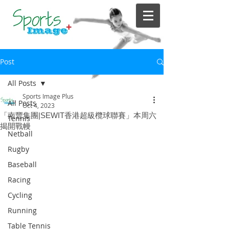
Post
All Posts
Sports Image Plus
All Posts
Oct 4, 2023
「南豐集團|SEWIT香港超級欖球聯賽」本周六
Tennis
揭開戰幔
Netball
Rugby
Baseball
Racing
Cycling
Running
Table Tennis