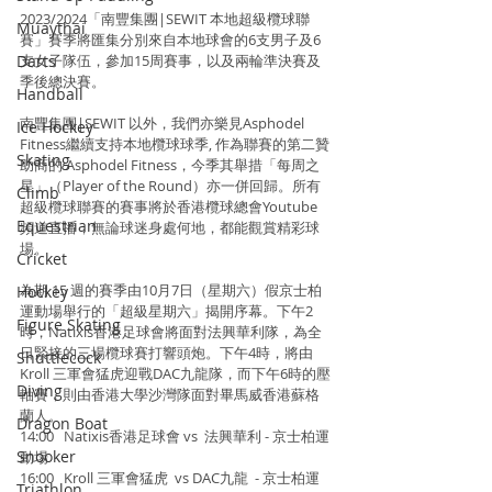
2023/2024「南豐集團|SEWIT 本地超級欖球聯
Muaythai
賽」賽季將匯集分別來自本地球會的6支男子及6
Darts
支女子隊伍，參加15周賽事，以及兩輪準決賽及
季後總決賽。
Handball
南豐集團|SEWIT 以外，我們亦樂見Asphodel 
Ice Hockey
Fitness繼續支持本地欖球球季, 作為聯賽的第二贊
Skating
助商的 Asphodel Fitness，今季其舉措「每周之
星」（Player of the Round）亦一併回歸。所有
Climb
超級欖球聯賽的賽事將於香港欖球總會Youtube 
Equestrian
頻道直播，無論球迷身處何地，都能觀賞精彩球
場。
Cricket
為期 15 週的賽季由10月7日（星期六）假京士柏
Hockey
運動場舉行的「超級星期六」揭開序幕。下午2
Figure Skating
時，Natixis香港足球會將面對法興華利隊，為全
日緊接的三場欖球賽打響頭炮。下午4時，將由
Shuttlecock
Kroll 三軍會猛虎迎戰DAC九龍隊，而下午6時的壓
Diving
軸賽，則由香港大學沙灣隊面對畢馬威香港蘇格
蘭人。
Dragon Boat
14:00   Natixis香港足球會 vs  法興華利 - 京士柏運
Snooker
動場
16:00   Kroll 三軍會猛虎  vs DAC九龍  - 京士柏運
Triathlon