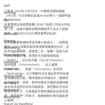
Golf
【香港, 2023年10月5日】 : 中國香港欖球總會
Fencing
（HKCR）今日傍晚於啟德Airside舉行一場開季儀
Badminton
式。
本賽季標誌與南豐集團|SEWIT 為期三年的合作的
Soccer
第二年，涵蓋中國香港欖球總會男子及女子超級
聯賽，直到2024/2025 欖球賽季的結束。
Lacrosse
Rowing
南豐集團董事總經理張添琳小姐表示：「南豐集
團和 SEWIT 很榮幸能與香港欖球總會的合作，支
Swimming
持本地超級聯賽，邁進第二年。集團一直致力於
Rope Skipping
可持續發展工作，我們的可持續發展框架
「SEWIT」，以社區共融（Social Cohesion）、
Volleyball
環境保護 （Environment） 、全人健康
Water Ski
（Wellness）、創新（Innovation）及科技 
（Technology）五大戰略性支柱連結所有持份者
Sailing Boat
及增加社區互動。欖球運動在球場內外，都體現
崇高價值觀。同時，我們亦樂見中國香港欖球總
Air Race
會及其球員們亦持有同樣願景。我們樂於支持及
Basketball
培育本地人才，以推廣提升欖球運動及促進其發
展，期望我們一同努力，積極推動社會共融及身
Waterpolo
心健康。」
Stand Up Paddling