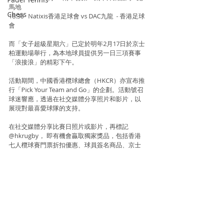
馬地
Chess
18:30   Natixis香港足球會 vs DAC九龍  - 香港足球
會
而「女子超級星期六」已定於明年2月17日於京士
柏運動場舉行，為本地球員提供另一日三項賽事
「浪接浪」的精彩下午。
活動期間，中國香港欖球總會（HKCR）亦宣布推
行「Pick Your Team and Go」的企劃。活動號召
球迷響應，透過在社交媒體分享照片和影片，以
展現對最喜愛球隊的支持。
在社交媒體分享比賽日照片或影片，再標記
@hkrugby， 即有機會贏取獨家獎品，包括香港
七人欖球賽門票折扣優惠、球員簽名商品、京士
柏運動場餐飲禮券，甚至在季後冠軍賽決賽日的
VIP體驗。
Information and photo source : CPR 
Communications & Public Relations Limited
Rugby
Rugby