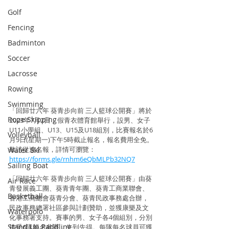
Golf
Fencing
Badminton
Soccer
Lacrosse
Rowing
Swimming
「回歸廿六年 葵青步向前 三人籃球公開賽」將於
Rope Skipping
2023年7月2日，假青衣體育館舉行，設男、女子
U11小學組、U13、U15及U18組別，比賽報名於6
Volleyball
月9日(星期一)下午5時截止報名，報名費用全免。
敬請從速名報，詳情可瀏覽：
Water Ski
https://forms.gle/rnhm6eQbMLPb32NQ7
Sailing Boat
「回歸廿六年 葵青步向前 三人籃球公開賽」由葵
Air Race
青發展義工團、葵青青年團、葵青工商業聯會、
Basketball
香港工商總會葵青分會、葵青民政事務處合辦，
民政事務總署社區參與計劃贊助，並獲康樂及文
Waterpolo
化事務署支持。賽事的男、女子各4個組別，分別
Stand Up Paddling
接受6隊報名參賽，先到先得。每隊每名球員可獲