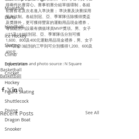
得兩件比賽背心。賽事初賽分組單循環制，各組
Muaythai
初賽首名及次名進入準決賽； 準決賽及決賽採用
單淘汰制。各組別冠、亞、季軍隊伍除獲得獎盃
Darts
及獎牌外，更可獲得豐富的運動用品現金禮券，
Handball
每個組別均設最有價值球員MVP獎項。男、女子
U15及U18組別冠、亞、季軍隊伍分別可獲
Ice Hockey
1,600、800及400元運動用品現金禮券，男、女子
Skating
U11及U13組別的三甲則可分別獲得1,200、600及
400元。
Climb
Information and photo source : N Square
Equestrian
Basketball
Cricket
Basketball
Hockey
Figure Skating
Shuttlecock
Diving
Recent Posts
See All
Dragon Boat
Snooker
Triathlon