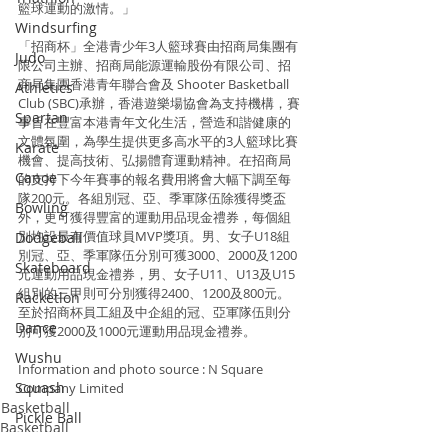
籃球運動的激情。」 
Windsurfing
「招商杯」全港青少年3人籃球賽由招商局集團有
Judo
限公司主辦、招商局能源運輸股份有限公司、招
商局集團香港青年聯合會及 Shooter Basketball 
Athletics
Club (SBC)承辦，香港遊樂場協會為支持機構，賽
Spartan
事旨在豐富本港青年文化生活，營造和諧健康的
文體氛圍，為學生提供更多高水平的3人籃球比賽
Karate
機會、提高技術、弘揚體育運動精神。在招商局
Canoe
的支持下今年賽事的報名費用將會大幅下調至每
隊200元。各組別冠、亞、季軍隊伍除獲得獎盃
Bowling
外，更可獲得豐富的運動用品現金禮券，每個組
別均設最有價值球員MVP獎項。男、女子U18組
Dodgeball
別冠、亞、季軍隊伍分別可獲3000、2000及1200
Skateboard
元運動用品現金禮券，男、女子U11、U13及U15
組別的三甲則可分別獲得2400、1200及800元。
Racketlon
至於招商杯員工組及中企組的冠、亞軍隊伍則分
Dance
別可獲2000及1000元運動用品現金禮券。
Wushu
Information and photo source : N Square 
Squash
Company Limited
Basketball
Pickle Ball
Basketball
Padel Tennis