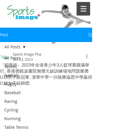
Post
All Posts
Sports Image Plus
All Posts
Oct 23, 2023
「招商杯」2023年全港青少年3人籃球賽圓滿舉
Tennis
行, 香港鄧鏡波書院無懼欠缺訓練場地問題榮膺
Netball
U18男子組冠軍, 漢華中學一分險勝協恩中學贏得
U18女子組錦標.
Rugby
Baseball
Racing
Cycling
Running
Table Tennis