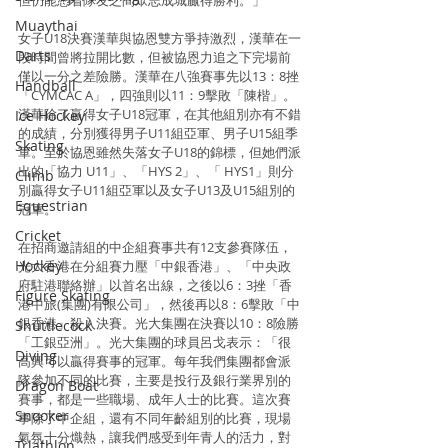
但仍能憑着隊友之間眾志成城贏得勝利。」
Muaythai
女子U18決賽漢華與協恩雙方爭持激烈，漢華在一
Darts
段時間曾將拉開比數，但被協恩力追之下完場前
僅以一分之差險勝。漢華在八強賽事先以13：8挫
Handball
「CYMCAC A」，四強則以11：9擊敗「陳楷」。
漢華除了贏得女子U18冠軍，在其他組別亦有不錯
Ice Hockey
的成績，分別獲得男子U11組亞軍、男子U15組季
Skating
軍。至於協恩雖然失落女子U18的錦標，但她們派
出的「協力 U11」、「HYS 2」、「 HYS1」則分
Climb
別贏得女子U11組亞軍以及女子U13及U15組別的
Equestrian
冠軍。
Cricket
在招商邀請組的中企組賽事共有12支參賽隊伍，
Hockey
光大香港在分組賽力壓「中銀香港」、「中央政
府駐港聯絡辦」以首名出線，之後以6：3挫「香
Figure Skating
港中旅(集團)有限公司」，然後再以8：6擊敗「中
銀香港」殺入決賽。光大集團在決賽以10：8險勝
Shuttlecock
「工銀亞洲」。光大集團的球員呂戈表示：「很
Diving
高興可以贏得賽事的冠軍。每年我們集團都會派
隊參加不同的比賽，主要是投行及銀行業界別的
Dragon Boat
賽事，都是一些職場、成年人士的比賽。這次賽
Snooker
事除了中企組，還有不同年齡組別的比賽，現場
氣氛十分熾熱，讓我們感受到年青人的活力，對
Triathlon