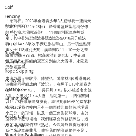
Golf
Fencing
「招商杯」2023年全港青少年3人籃球賽一連兩天
Badminton
(2023年10月22至23日)，於香港籃球聖地灣仔修
頓戶外籃球場圓滿舉行，11個組別冠軍塵埃落
Soccer
定，其中香港鄧鏡波書院(波記)在U18男子組決
Lacrosse
賽，以14：8擊敗學界勁旅桂華山。另一項焦點賽
事女子U18組別決賽，漢華則以11：10一分之差
Rowing
險勝協恩(HYS 3)。招商邀請組別包括：中企組、
員工組及社區組的冠軍分別由光大香港、永隆及
Swimming
懲教署贏得。
Rope Skipping
由盧啟晉、曾駿芹、陳豐弘、陳業林4位香港鄧鏡
Volleyball
波書院同學組成的「波記」，在男子U18小組賽先
Water Ski
挫「Superme」、「吳祥川u18」以小組首名出線
8強，之後以21：4大勝「浩朗第一」，四強賽則
Sailing Boat
以14：8挫漢華躋身決賽。獲得賽事MVP的陳業林
Air Race
表示：「我們校內只有一個面積比修頓籃球場還
小三分一的球場，以及一個三角形籃球場。由於
Basketball
沒有標準籃球場地，我們經常會到修頓練波，這
裏的街坊對我們都很熟悉。今次能夠贏得冠軍對
Waterpolo
我們來說意義非凡，儘管我們的訓練條件不足，
Stand Up Paddling