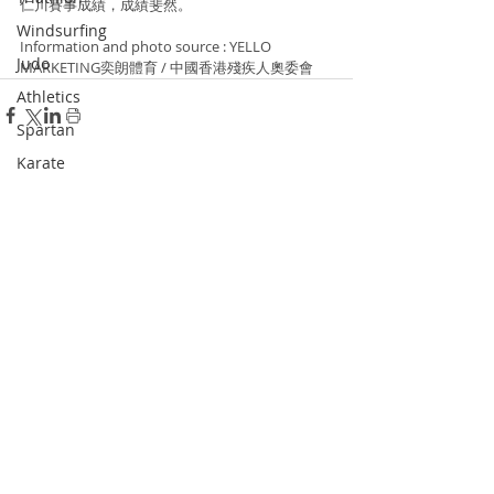
仁川賽事成績，成績斐然。
Windsurfing
Information and photo source : YELLO 
Judo
MARKETING奕朗體育 / 中國香港殘疾人奧委會
Athletics
Spartan
Karate
Canoe
Recent Posts
See All
Bowling
Dodgeball
Skateboard
Racketlon
Dance
Wushu
Squash
Pickle Ball
Padel Tennis