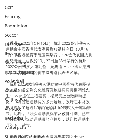
Golf
Fencing
Badminton
Soccer
（香港，2023年9月16日） 杭州2022亞洲殘疾人
Lacrosse
運動會中國香港代表團授旗典禮於今日（9月16
Rowing
日）假香港體育學院圓滿舉行，176位代表團成員
蓄勢待發，迎戰於10月22日至28日舉行的杭州
Swimming
2022亞洲殘疾人運動會。於典禮上，中國香港殘
Rope Skipping
疾人奧委會正式公佈中國香港代表團名單。
Volleyball
「杭州2022亞洲殘疾人運動會中國香港代表團授
旗典禮」邀請到文化體育及旅遊局局長楊潤雄先
Water Ski
生 GBS JP擔任主禮嘉賓，楊局長上台致辭時提
Sailing Boat
及：「為促進運動員的多元發展，政府在本財政
年度投放了超過1.3億的預算用於殘疾人士運動發
Air Race
展。此外，『殘疾運動員就業及教育計劃』已在
Basketball
六月啟動，協助運動員順利轉型，以迎接運動生
涯的下一階段。」
Waterpolo
Stand Up Paddling
中國香港殘疾人奧委會會長馮馬潔嫻女士 SBS 