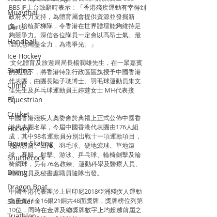
BBS JP上台致辭時表示：「香港殘疾運動有幸得到
Muaythai
政府大力支持，為體育屬會提供資源並發掘新
血、培植新梯隊，令香港在世界體壇能夠維持足
Darts
夠競爭力。深信各位隊員一定會以高昂士氣、最
Handball
佳狀態竭盡全力，為港爭光。」
Ice Hockey
 文化體育及旅遊局局長楊潤雄先生，在一眾嘉賓
Skating
的見證下，將香港特別行政區區旗授予中國香港
代表團，由團長陸子聰博士、羽毛球運動員朱文
Climb
佳先生及乒乓球運動員王婷莛女士 MH代表接
受。
Equestrian
Cricket
中國香港殘疾人奧委會於典禮上正式公佈中國香
港代表團名單，今屆中國香港代表團由176人組
Hockey
成，其中98名運動員分別出戰十一項運動項目，
Figure Skating
包括射箭、田徑、羽毛球、硬地滾球、草地滾
球、賽艇、射擊、游泳、乒乓球、輪椅劍擊及輪
Shuttlecock
椅網球，另有76名教練、運動科學及醫療人員、
Diving
輔助人員及秘書處職員隨隊出發。
Dragon Boat
中國香港代表團於上屆印尼2018亞洲殘疾人運動
會勇奪11金16銀21銅共48面獎牌，獎牌榜位列第
Snooker
10位，同時在金牌及總獎牌數字上均超越前屆之
Triathlon