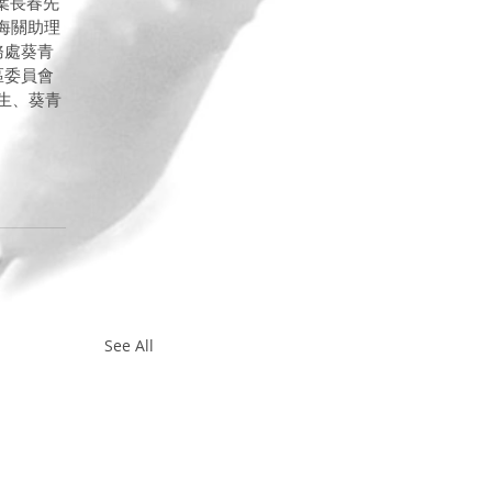
葉長春先
海關助理
務處葵青
地區委員會
生、葵青
See All