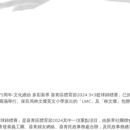
周年-文化繽紛 多彩新界 葵青區體育節2024 3×3籃球錦標賽」已於
圓滿舉行。保良局林文燦英文小學派出的「LMC」及「林文燦」包辦
×3籃球錦標賽」是葵青區體育節2024其中一項重點項目，由新界社團
青發展義工團、葵青婦女網絡、葵青民政事務處合辦，及民政事務總