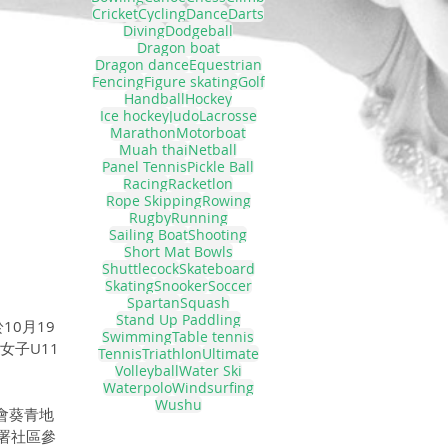
Cricket
Cycling
Dance
Darts
Diving
Dodgeball
Dragon boat
Dragon dance
Equestrian
Fencing
Figure skating
Golf
Handball
Hockey
Ice hockey
Judo
Lacrosse
Marathon
Motorboat
Muah thai
Netball
Panel Tennis
Pickle Ball
Racing
Racketlon
Rope Skipping
Rowing
Rugby
Running
Sailing Boat
Shooting
Short Mat Bowls
Shuttlecock
Skateboard
Skating
Snooker
Soccer
Spartan
Squash
Stand Up Paddling
10月19
Swimming
Table tennis
女子U11
Tennis
Triathlon
Ultimate
Volleyball
Water Ski
Waterpolo
Windsurfing
Wushu
聯會葵青地
署社區參