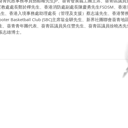
葵青民政事務專員鄧顯權先生JP、葵青發展義工團主席、葵青區議員
宣教處處長鄭於樺先生、香港消防處副處長陳慶勇先生FSDSM、香港
基先生、香港入境事務處助理處長（管理及支援）蔡志遠先生、香港警
er Basketball Club (SBC)主席翁金驊先生、新界社團聯會葵青
生、葵青青年團代表、葵青區議員吳任豐先生、葵青區議員徐曉杰先
張志雄博士。