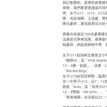
與計劃贊助。葵青民政事務專
舉辦，我們希望透過讓不同
男、女子U11、U13、U
隊，包括海關、入境處、警
隊伍參與，展現政府活力的
賽事共有接近100支參賽
汰賽形式爭奪冠軍。賽事吸
校參與，例如裘錦秋中學、
女子U11組別林文燦英文小
「雞髀XF」及「Pink S
13：9勝「創新」。決賽「L
「Wa Wa Boys」。
女子U13組別冠軍戰，協恩中
玄一中男子U13」以7：12負
敗敗「Aces」及「吳祥川U
12：8擊敗「HK Girls」
「香港海關」在決賽以22：