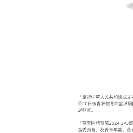
「慶祝中華人民共和國成立75
至20日假青衣體育館籃球場
冠亞軍。
「葵青區體育節2024 3
區委員會、葵青青年團、葵