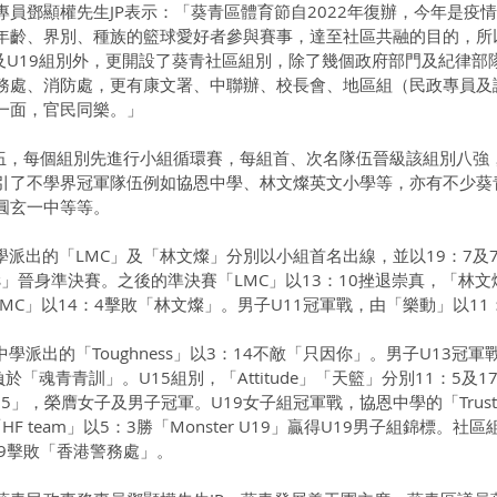
員鄧顯權先生JP表示：「葵青區體育節自2022年復辦，今年是疫
年齡、界別、種族的籃球愛好者參與賽事，達至社區共融的目的，所
15及U19組別外，更開設了葵青社區組別，除了幾個政府部門及紀律部
務處、消防處，更有康文署、中聯辦、校長會、地區組（民政專員及
一面，官民同樂。」
隊伍，每個組別先進行小組循環賽，每組首、次名隊伍晉級該組別八強
引了不學界冠軍隊伍例如協恩中學、林文燦英文小學等，亦有不少葵
圓玄一中等等。
學派出的「LMC」及「林文燦」分別以小組首名出線，並以19：7及
harks」晉身準決賽。之後的準決賽「LMC」以13：10挫退崇真，「林
MC」以14：4擊敗「林文燦」。男子U11冠軍戰，由「樂動」以11
學派出的「Toughness」以3：14不敵「只因你」。男子U13冠軍
於「魂青青訓」。U15組別，「Attitude」「天籃」分別11：5及1
15」，榮膺女子及男子冠軍。U19女子組冠軍戰，協恩中學的「Trus
。「HF team」以5：3勝「Monster U19」贏得U19男子組錦標。社
9擊敗「香港警務處」。