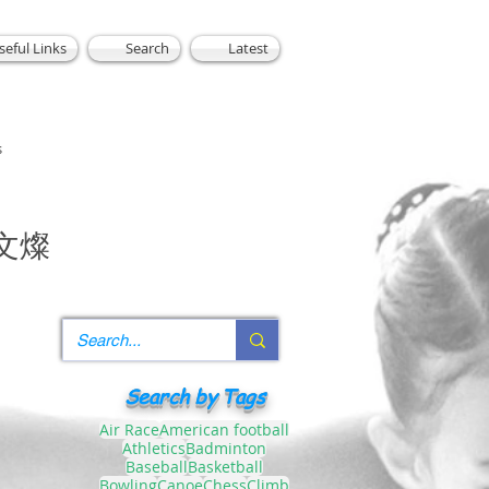
seful Links
Search
Latest
s
文燦
Search by Tags
Air Race
American football
Athletics
Badminton
Baseball
Basketball
Bowling
Canoe
Chess
Climb