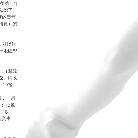
情後第二年
以除了
隊的籃球
議員）的
，並以淘
青地區學
7：1擊敗
文燦」則以
：10挫
戰，「圓
7：13擊
t」以
區組賽事，