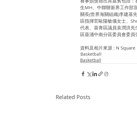
賽事頒獎禮出席嘉賓包括：
生MH、中聯辦新界工作部
關長(世界海關組織)李建
區指揮官歐陽敏儀女士、Shoot
代表、葵青區議員袁潤洪先
區葵涌中南分區委員會委員
資料及相片來源 : N Square
Basketball
Basketball
Related Posts