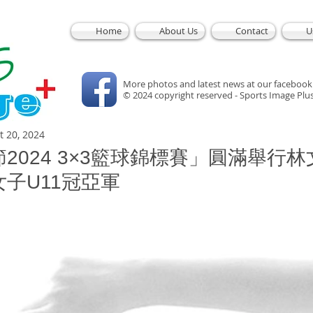
Home
About Us
Contact
U
More photos and latest news at our facebook
© 2024 copyright reserved - Sports Image Plu
t 20, 2024
2024 3×3籃球錦標賽」圓滿舉行林
子U11冠亞軍