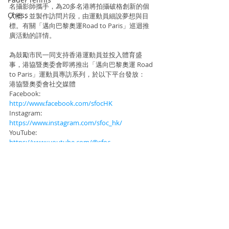
名攝影師攜手，為20多名港將拍攝破格創新的個
Chess
人照，並製作訪問片段，由運動員細說夢想與目
標。有關「邁向巴黎奧運Road to Paris」巡迴推
廣活動的詳情。
為鼓勵市民㇐同支持香港運動員並投入體育盛
事，港協暨奧委會即將推出「邁向巴黎奧運 Road 
to Paris」運動員專訪系列，於以下平台發放：
港協暨奧委會社交媒體
Facebook:
http://www.facebook.com/sfocHK
Instagram:
https://www.instagram.com/sfoc_hk/
YouTube:
https://www.youtube.com/@sfoc
WA Channel:
https://whatsapp.com/channel/0029VaMgRBAC
nA7yBBphph3f
資料及相片來源 : N Square / 中國香港體育協會暨
奧林匹克委員會