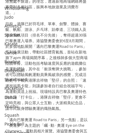
港無處不旅遊』的理念，透過新地商場網絡將盛
事帶到各個社區，振興本地旅遊業及消費市
Windsurfing
道。」
Judo
目前，港隊已於羽毛球、單車、劍撃、體操、賽
Athletics
艇、帆船、游泳、乒乓球、跆拳道、三項鐵人及
Spartan
滑浪風帆項目（排名不分先後），奪得超過30張
巴黎奧運入場券。港協暨奧委會於6至8月期間，
Karate
於多個地點展開「邁向巴黎奧運Road to Paris」
系列推廣活動，帶動社區體育氣氛，首站在新地
Canoe
旗下apm 商場揭開序幕，之後移師多個大型商場
Bowling
陸續舉行。活動包括考驗速度與反應的遊戲攤位
及運動體驗，其中在「衝浪奪牌大挑戰」，參加
Dodgeball
者可以體驗風帆運動員乘風破浪的感覺，完成活
Skateboard
動更可下載與港隊吉祥物「堅仔」的合照；「速
遞祝福馬卡龍」則讓參加者自行組合祝福字句，
Racketlon
為運動員送上祝福。現場特設具巴黎及奧運特色
Dance
的主題「打卡位」，港隊吉祥物「堅仔」更會不
定時亮相，與公眾人士互動，大派精美紀念品，
Wushu
讓市民親身體驗奧運的熾熱氣氛。
Squash
「邁向巴黎奧運 Road to Paris」另一焦點，是以
Pickle Ball
「奧運夢」為主題的「矚 · 動 · 奧運 Eye on the 
Olympics」運動員相片展覽。港協暨奧委會與五
Padel Tennis