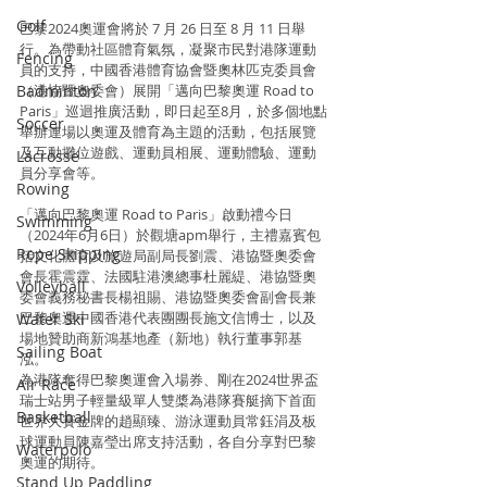
Golf
巴黎2024奧運會將於 7 月 26 日至 8 月 11 日舉
行。為帶動社區體育氣氛，凝聚市民對港隊運動
Fencing
員的支持，中國香港體育協會暨奧林匹克委員會
Badminton
（港協暨奧委會）展開「邁向巴黎奧運 Road to 
Paris」巡迴推廣活動，即日起至8月，於多個地點
Soccer
舉辦連場以奧運及體育為主題的活動，包括展覽
及互動攤位遊戲、運動員相展、運動體驗、運動
Lacrosse
員分享會等。
Rowing
「邁向巴黎奧運 Road to Paris」啟動禮今日
Swimming
（2024年6月6日）於觀塘apm舉行，主禮嘉賓包
Rope Skipping
括文化體育及旅遊局副局長劉震、港協暨奧委會
會長霍震霆、法國駐港澳總事杜麗緹、港協暨奧
Volleyball
委會義務秘書長楊祖賜、港協暨奧委會副會長兼
巴黎奧運中國香港代表團團長施文信博士，以及
Water Ski
場地贊助商新鴻基地產（新地）執行董事郭基
Sailing Boat
泓。
為港隊奪得巴黎奧運會入場券、剛在2024世界盃
Air Race
瑞士站男子輕量級單人雙槳為港隊賽艇摘下首面
Basketball
世界大賽金牌的趙顯臻、游泳運動員常鈺涓及板
球運動員陳嘉瑩出席支持活動，各自分享對巴黎
Waterpolo
奧運的期待。
Stand Up Paddling