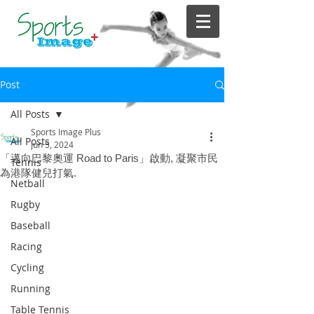
Post
All Posts
Sports Image Plus
All Posts
Jun 5, 2024
「邁向巴黎奧運 Road to Paris」啟動, 凝聚市民
Tennis
為港隊健兒打氣.
Netball
Rugby
Baseball
Racing
Cycling
Running
Table Tennis