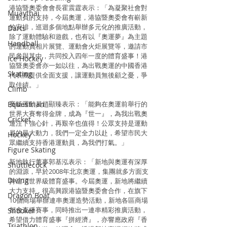
港協暨奧委會會長霍震霆表示：「為凝聚社會對
Muaythai
運動員的支持，今屆奧運，港協暨奧委會有嶄新
的安排，巡迴多個地點舉辦多元化的推廣活動，
Darts
除了運動體驗和遊戲，也有以『奧運夢』為主題
Handball
的運動員相片展覽、運動會火炬展覽等，邀請市
民參與其中，共同投入四年一度的體育盛事！港
Ice Hockey
協暨奧委會亦一如以往，為出戰奧運的中國香港
Skating
代表團提供全面支援，讓運動員無後顧之憂，爭
取佳績。」
Climb
Equestrian
賽艇運動員趙顯臻表示：「能夠在奧運前舉行的
世界大賽奪得金牌，成為『世一』，為我出戰奧
Cricket
運注下強心針，再艱辛也值得！公眾支持是運動
員的最大動力，我們一定全力以赴，希望市民大
Hockey
眾繼續支持香港運動員，為我們打氣。」
Figure Skating
新地執行董事郭基泓表示：「新地與奧運有深厚
Shuttlecock
的淵源，早於2008年北京奧運，集團就多方面支
Diving
持這項世界級體育盛事。今屆奧運，新地將繼續
大力支持，很高興跟港協暨奧委會合作，在旗下
Dragon Boat
10個商場舉辦連串奧運造勢活動，新地各區商場
都會直播賽事，同時推出一連串精彩推廣活動，
Snooker
希望借力體育盛事『拼經濟』，亦響應政府『香
Triathlon