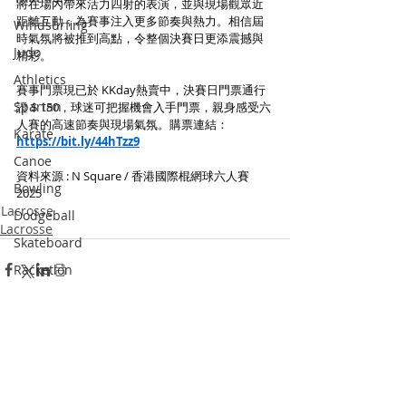
將在場內帶來活力四射的表演，並與現場觀眾近
距離互動，為賽事注入更多節奏與熱力。相信屆
Windsurfing
時氣氛將被推到高點，令整個決賽日更添震撼與
Judo
精彩。
Athletics
賽事門票現已於 KKday熱賣中，決賽日門票通行
Spartan
證＄150，球迷可把握機會入手門票，親身感受六
人賽的高速節奏與現場氣氛。購票連結：
Karate
https://bit.ly/44hTzz9
Canoe
資料來源 : N Square / 香港國際棍網球六人賽 
Bowling
2025
Lacrosse
Dodgeball
Lacrosse
Skateboard
Racketlon
Dance
Wushu
Recent Posts
See All
Squash
Pickle Ball
Padel Tennis