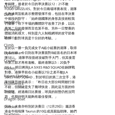
奪銅牌，後者於今日的準決賽以12：21不敵
Muaythai
FOGO GRIZZLIES。對於今日兩場球賽表現，港隊
主教練周旨航表示整體發揮不俗，包括在準決賽
Darts
中後段的防守：「始終德國隊的身形及技術較我
Handball
們優勝，但下半場的團體防守改善了許多，以比
賽第二日的發揮而言也算不俗。另外一日雙賽的
Ice Hockey
體能消耗很大，特別是六人制棍網球的攻守節奏
Skating
較快，但對球員是十分好的考驗。」
Climb
至於以一勝一負完成女子A組小組賽的港隊，取得
Equestrian
次名出線，今日則在準決賽面對B組首名的日本球
隊SELL。港隊早段曾經攻破對手大門，但其後需
Cricket
待第三節才再有進帳。最終港隊以5：20負予
SELL，明日將與JLA SIXES R&D SQUAD在銅牌戰
Hockey
對壘。港隊早前在小組賽以7分之差不敵JLA 
Figure Skating
SIXES R&D SQUAD，對於明日的第二次交手，港
隊領隊范德筠表示：「昨日在大部分時間都打得
Shuttlecock
不錯，但關鍵是失了幾球快攻，因此這方面的特
Diving
別提防。經過兩日比賽後，球員的狀態仍然沒問
題，也期待明天能夠有最佳發揮。」
Dragon Boat
另外，大會亦特別於決賽日（12月29日）邀請香
Snooker
港金牛啦啦隊 Taurus 的10位成員親臨助陣。她們
Triathlon