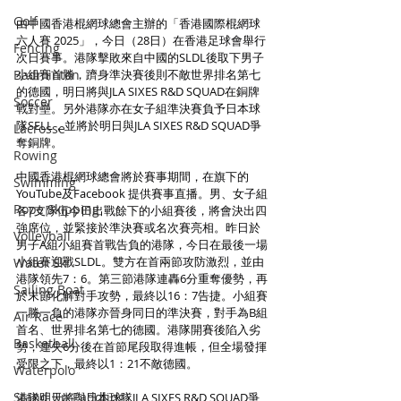
Golf
由中國香港棍網球總會主辦的「香港國際棍網球
六人賽 2025」，今日（28日）在香港足球會舉行
Fencing
次日賽事。港隊擊敗來自中國的SLDL後取下男子
Badminton
小組賽首勝，躋身準決賽後則不敵世界排名第七
的德國，明日將與JLA SIXES R&D SQUAD在銅牌
Soccer
戰對壘。另外港隊亦在女子組準決賽負予日本球
隊SELL，並將於明日與JLA SIXES R&D SQUAD爭
Lacrosse
奪銅牌。
Rowing
中國香港棍網球總會將於賽事期間，在旗下的 
Swimming
YouTube及Facebook 提供賽事直播。男、女子組
Rope Skipping
各7支隊伍今日出戰餘下的小組賽後，將會決出四
強席位，並緊接於準決賽或名次賽亮相。昨日於
Volleyball
男子A組小組賽首戰告負的港隊，今日在最後一場
小組賽迎戰SLDL。雙方在首兩節攻防激烈，並由
Water Ski
港隊領先7：6。第三節港隊連轟6分重奪優勢，再
Sailing Boat
於末節化解對手攻勢，最終以16：7告捷。小組賽
一勝一負的港隊亦晉身同日的準決賽，對手為B組
Air Race
首名、世界排名第七的德國。港隊開賽後陷入劣
Basketball
勢，連失6分後在首節尾段取得進帳，但全場發揮
受限之下，最終以1：21不敵德國。
Waterpolo
Stand Up Paddling
港隊明天將與日本球隊JLA SIXES R&D SQUAD爭