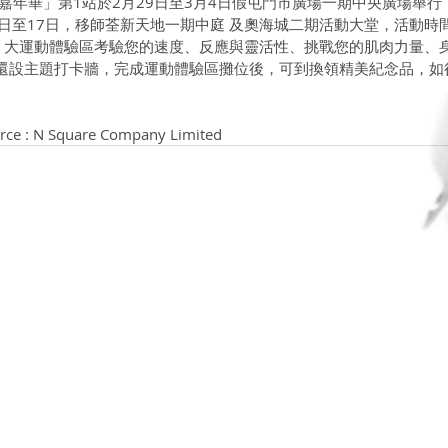
嘉年華」第1站於2月29日至3月4日假屯門市廣場一期中央廣場舉行
13日至17日，移師荃新天地一期中庭 及奧海城二期活動大堂，活動時
5 大運動體驗區考驗您的速度、反應與靈活性、挑戰您的肌肉力量、
還設主題打卡牆，完成運動體驗區攤位後，可到換領精美紀念品，如
rce : N Square Company Limited