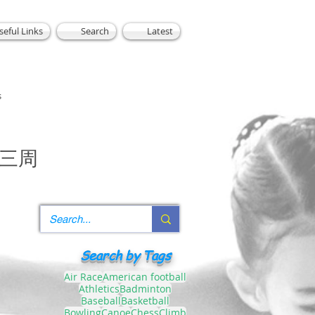
seful Links
Search
Latest
s
連三周
Search by Tags
Air Race
American football
Athletics
Badminton
Baseball
Basketball
Bowling
Canoe
Chess
Climb