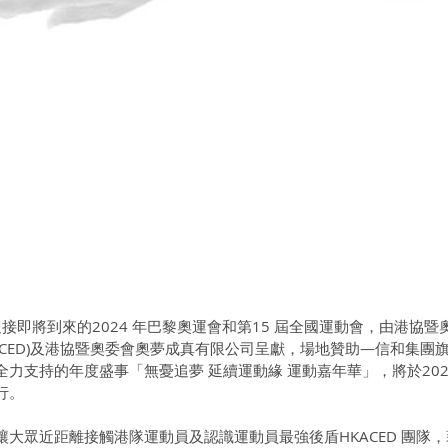
 為迎接即將到來的2024 年巴黎奧運會和第15 屆全國運動會，由港協
ACED)及港協暨奧委會奧夢成真有限公司呈獻，場地贊助—信和集團
力支持的年度盛事「無憂追夢 延續運動緣 運動嘉年華」，將於202
行。
大眾近距離接觸港隊運動員及認識運動員最強後盾HKACED 團隊