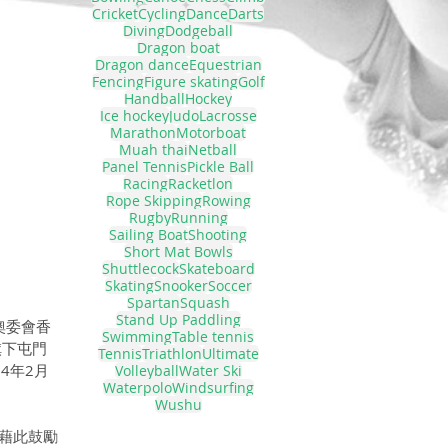
Cricket
Cycling
Dance
Darts
Diving
Dodgeball
Dragon boat
Dragon dance
Equestrian
Fencing
Figure skating
Golf
Handball
Hockey
Ice hockey
Judo
Lacrosse
Marathon
Motorboat
Muah thai
Netball
Panel Tennis
Pickle Ball
Racing
Racketlon
Rope Skipping
Rowing
Rugby
Running
Sailing Boat
Shooting
Short Mat Bowls
Shuttlecock
Skateboard
Skating
Snooker
Soccer
Spartan
Squash
Stand Up Paddling
暨奧委會香
Swimming
Table tennis
旗下屯門
Tennis
Triathlon
Ultimate
4年2月
Volleyball
Water Ski
Waterpolo
Windsurfing
Wushu
，藉此鼓勵