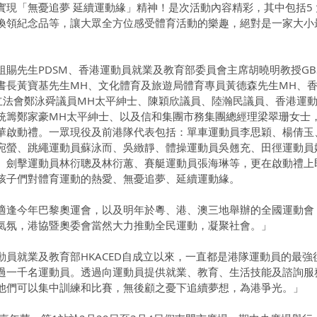
實現「無憂追夢 延續運動緣」精神！是次活動內容精彩，其中包括5
換領紀念品等，讓大眾全方位感受體育活動的樂趣，絕對是一家大小
賜先生PDSM、香港運動員就業及教育部委員會主席胡曉明教授GBS
書長黃寶基先生MH、文化體育及旅遊局體育專員黃德森先生MH、
立法會鄭泳舜議員MH太平紳士、陳穎欣議員、陸瀚民議員、香港運
統籌鄭家豪MH太平紳士、以及信和集團市務集團總經理梁翠珊女士
華啟動禮。一眾現役及前港隊代表包括：單車運動員李思穎、楊倩玉
宛螢、跳繩運動員蘇泳而、吳緻靜、體操運動員吳翹充、田徑運動員
、劍擊運動員林衍聰及林衍蕙、賽艇運動員張海琳等，更在啟動禮上
孩子們對體育運動的熱愛、無憂追夢、延續運動緣。
適逢今年巴黎奧運會，以及明年於粵、港、澳三地舉辦的全國運動會
氣氛，港協暨奧委會當然大力推動全民運動，凝聚社會。」
動員就業及教育部HKACED自成立以來，一直都是港隊運動員的最強
過一千名運動員。透過向運動員提供就業、教育、生活技能及諮詢服
他們可以集中訓練和比賽，無後顧之憂下追續夢想，為港爭光。」