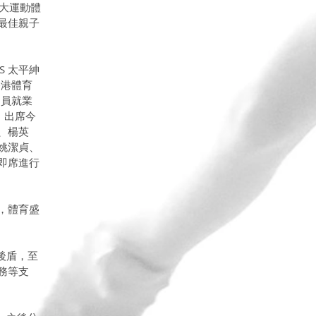
 大運動體
最佳親子
 太平紳
香港體育
動員就業
，出席今
、楊英
姚潔貞、
即席進行
，體育盛
後盾，至
務等支