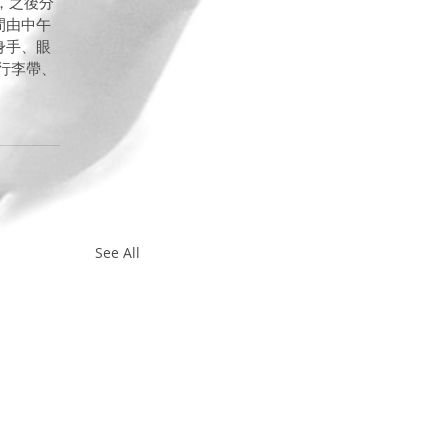
，之後分
間由中午
身手、眼
行李帶、
See All