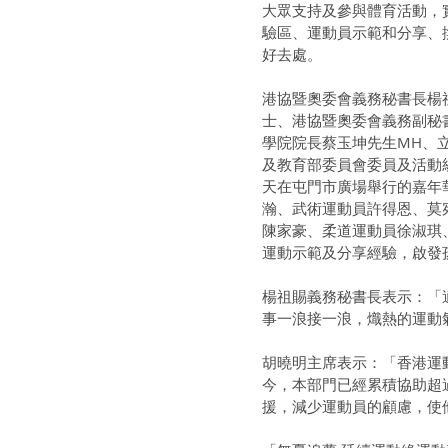
大眾支持及參與體育活動，
驗區、運動員示範和分享、
好去處。
港協暨奧委會義務秘書長楊祖
士、港協暨奧委會義務副秘
學院院長蔡玉坤先生MH、
及教育部委員會委員及活動
天在屯門市廣場舉行的嘉年
瀚、武術運動員許得恩、莫
陳家豪、柔道運動員徐淑琪
運動示範及分享經驗，啟發
楊祖賜義務秘書長表示：「
事一浪接一浪，熾熱的運動
胡曉明主席表示：「香港運
今，本部門已經累積協助超
援，減少運動員的顧慮，使