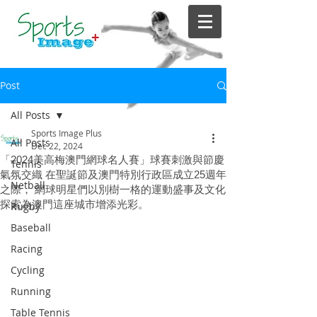
Post
All Posts
Sports Image Plus
All Posts
Dec 22, 2024
「2024美高梅澳門網球名人賽」球賽刺激與節慶
Tennis
氣氛交織 在聖誕節及澳門特別行政區成立25週年
Netball
之際， 網球明星們以別樹一格的運動盛事及文化
探索為澳門這座城市增添光彩。
Rugby
Baseball
Racing
Cycling
Running
Table Tennis