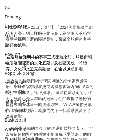
Golf
Fencing
Badminton
【2024年12月23日，澳門】「2024美高梅澳門網
球名人賽」明天即將拉開序幕，為期兩天的精彩
Soccer
賽事將採用全新的團隊賽制，薈聚全球傳奇名將
Lacrosse
和頂尖選手。
Rowing
在這場備受期待的賽事正式開始之前，球星們領
略了澳門豐富的文化底蘊以及社區風貌，將體
Swimming
育、文化和旅遊完美融合，在全城掀起熱潮。
Rope Skipping
 慶祝活動從澳門網球學院舉辦的網球訓練營開
Volleyball
始，網球名宿李娜和捷克名將穆霍娃為9至18歲的
Water Ski
青少年網球選手進行指導。 這些初露頭角的小將
中，許多已是大灣區的冠軍，他們獲得了難得的
Sailing Boat
機會與國際球星一同切磋球技。 WTA球星們分享
Air Race
自己的網球經驗，為澳門的下一代運動員留下了
深遠影響。
Basketball
 一位參與活動的青少年網球運動員熱情表示：“非
Waterpolo
常珍惜這個難得的機會能和傳奇球星對練！他們
Stand Up Paddling