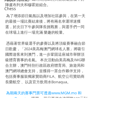
陣盧布列夫和穆霍娃組合。
Chess
 為了增添節日氣氛以及增加社區參與，在第一天
的最後一場比賽結束後，將有兩名幸運球迷獲
選，於次日下午參與隊長挑戰賽，與選手們一同
在球場上進行一場充滿 樂趣的較量。
 憑藉著世界級選手的參賽以及將頂級賽事融合節
日歡慶，「2024美高梅澳門網球名人賽」將吸引
國際遊客來到澳門，進一步鞏固這座城市舉辦頂
級體育賽事的名氣。 本次活動由美高梅及IMG聯
合主辦，澳門特別行政區政府體育局、旅遊局和
澳門網球總會支持，並獲得一眾合作夥伴支持，
包括賽事服裝獨家贊助商FILA、航空公司贊助商
長榮航空 、以及官方飲用水Bonaqua。
為期兩天的賽事門票可透過www.MGM.mo
和
www.Damai.cn
 購買。 單日票價由澳門幣180元到
澳門幣580元不等；兩天的通票則為澳門幣250元
到澳門幣1,000元不等。 更多信息，請登錄賽事官
方網站：
www.MGMMacauTennis.com
。
Information and photo source : IMG