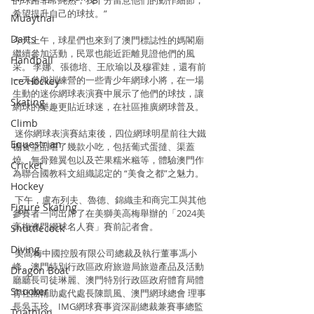
的球路非常純熟，我十分留意他們的動作細節，
希望提升自己的球技。”
Muaythai
Darts
今天上午，球星們也來到了澳門標誌性的媽閣廟
繼續參加活動，民眾也能近距離見證他們的風
Handball
采。 李娜、張德培、王欣瑜以及穆霍娃，還有前
一天參與訓練營的一些青少年網球小將，在一場
Ice Hockey
生動的迷你網球表演賽中展示了他們的球技，讓
Skating
網球的樂趣更貼近球迷，在社區推廣網球普及。
Climb
 迷你網球表演賽結束後，四位網球明星前往大鐵
Equestrian
棚食堂品嚐了幾款小吃，包括葡式蛋撻、渠蓋
燒、無骨雞翼包以及芒果糯米糍等，體驗澳門作
Cricket
為聯合國教科文組織認定的 “美食之都”之魅力。
Hockey
 下午，盧布列夫、魯德、錦織圭和商完工與其他
Figure Skating
參賽者一同出席了在美獅美高梅舉辦的「2024美
高梅澳門網球名人賽」賽前記者會。
Shuttlecock
Diving
 美高梅中國控股有限公司總裁及執行董事馮小
峰、澳門特別行政區政府旅遊局旅遊產品及活動
Dragon Boat
廳廳長司徒琳麗、澳門特別行政區政府體育局體
Snooker
育社團輔助處代處長陳凱風、澳門網球總會 理事
長吳玉玲、IMG網球賽事資深副總裁兼賽事總監
Triathlon