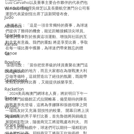
Luiz Carvalho以及賽事主要合作夥伴的代表們包
Windsurfing
括 Fila市場經理吳煒芝以及長榮航空澳門分公司客
運部代表梁劍恆出席了該新聞發布會。
Judo
 李娜表示：「這是一項非常獨特的賽事，為球迷
Athletics
們提供了難得的機會，能近距離接觸頂尖球員。
Spartan
這樣的賽事對於推廣這項運動、增強與社區的互
動非常有意義。我們的重點 將是享受比賽，爭取
Karate
在每一場比賽中獲勝，為球迷們帶來難忘的體
Canoe
驗。
Bowling
 張德培說：「當你把世界級的球員薈聚在澳門這
樣充滿活力的地方，而且大家都在為徵戰澳大利
Dodgeball
亞做準備時，這就營造出了絕佳的氛圍，既能帶
Skateboard
來精彩的網球比賽 ，又能提供娛樂享受。
Racketlon
「2024美高梅澳門網球名人賽」將於明日下午一
Dance
點在澳門綜藝館正式拉開帷幕，備受期待的隊長
挑戰賽率先登場，這將為李娜隊和張德培隊之間
Wushu
一場既友好又充滿 競技性的較量。 開幕日將上演
Squash
兩場精彩的男子單打比賽，首先魯德將與錦織圭
展開精彩對決，隨後商完工將迎戰盧布列夫。 而
Pickle Ball
在當天的壓軸戲中，球迷們可以期待一場精彩的
混合雙打比賽，屆時商完工將與王欣瑜搭檔，對
Padel Tennis