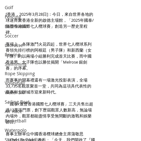
Golf
[香港，2025年3月28日]：今日，來自世界各地的
Fencing
球迷齊聚香港全新的啟德主場館，「2025年國泰/
Badminton
滙豐香港國際七人欖球賽」創造另一歷史里程
碑。
Soccer
賽場上，各隊激鬥火花四起，世界七人欖球系列
Lacrosse
賽領先排行榜的阿根廷（男子隊）和新西蘭（女
Rowing
子隊）均以兩場小組勝利完成首天比賽，而中國
香港男、女子隊也以勝仗揭開「Melrose 銀劍
Swimming
賽」的序幕。
Rope Skipping
而賽事的開幕禮還有一場激光投影表演，全場
Volleyball
33,735名觀眾聚首一堂，共同為這項具代表性的
賽事和主辦城市迎來新時代。
Water Ski
Sailing Boat
「國泰/滙豐香港國際七人欖球賽」三天共售出超
過13萬張門票，創下歷屆觀眾人數新高，無論場
Air Race
內場外，觀眾都能盡情享受無間斷的激戰和娛樂
Basketball
節目。
Waterpolo
賽事主辦單位中國香港欖球總會主席蒲敬思
Stand Up Paddling
（Chris Brooke）表示：「今天，我們開啟了『國