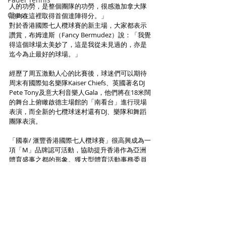
人的功勞，是整個團隊的功勞，很感激加拿大隊
Chess
能夠在這裡取得首個達陣得分。」
對於香港國際七人欖球賽的新主場，大家都表示
讚賞，布姆達斯（Fancy Bermudez）說：「我覺
得這個球場太美妙了，這是我從未見過的，亦是
迄今為止最好的球場。」
經歷了周五激動人心的比賽後，球迷們可以期待
周末有國際知名樂隊Kaiser Chiefs、英國著名DJ 
Pete Tony及意大利音樂人Gala，他們將在18米闊
的舞台上俯瞰啟德主場館的「南看台」進行現場
表演，而全新的七欖球迷村還有DJ、樂隊和舞蹈
團隊表演。
「國泰/ 滙豐香港國際七人欖球賽」很高興成為一
項「M」品牌認可活動，協助提升香港作為亞洲
體育盛事之都的形象。獲大型體育活動事務委員
會頒發的「M」品牌，標誌著緊張、精彩、刺激
的大型體育活動。
資料來源 : Elite Sport Asia Limited / 中國香港欖
球總會
Rugby