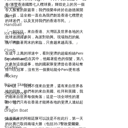
泰/滙豐香港國際七人欖球賽』輝煌史上的另一個
Muaythai
令人振奮的新篇章；我們很榮幸終於在啟德展開
新一頁，這全賴一直在為我們創造香港七欖歷史
Darts
的球迷們，以及支持我們的香港市民。」
Handball
「一如以往，來自香港、大灣區及世界各地的大
Ice Hockey
批球迷踴躍參與，為派對助興。現場熱烈的氣
Skating
氛，將隨著周末的來臨，只會越來越高漲。」
Climb
在成千上萬的球迷中，看到斐濟的超級粉絲Peni 
Equestrian
Serukeibau也在其中，他戴著藍色的假髮，第八
次參加這個盛事，他的國家隊斐濟曾在香港站奪
Cricket
得19次冠軍，沒有另一個賽站能令Peni更有感
覺。
Hockey
Figure Skating
Peni說：「我們不僅來自斐濟，還有來自世界各
地的同胞，他們有的來自美國、杜拜和英國，我
Shuttlecock
們都來自世界每個角落；這是一項全球性的運
Diving
動，我們只有在香港才能將各地的斐濟人連結起
來。」
Dragon Boat
遠道而來的阿根廷隊可以說是不枉此行，第一天
Snooker
的比賽已取得兩場大勝（包括35:7擊敗愛爾蘭、
Triathlon