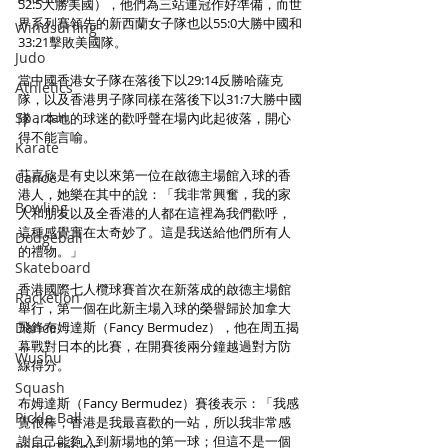
52:5大勝美國），他們為三站連冠作好準備，而世
界系列賽領先的新西蘭女子隊也以55:0大勝中國和
Windsurfing
33:21擊敗美國隊。
Judo
當中國香港女子隊在落後下以29:14反勝哈薩克
Athletics
隊，以及香港男子隊同樣在落後下以31:7大勝中國
Spartan
隊，本地的球迷的歡呼聲在場內此起彼落，開心
得不能言喻。
Karate
莊嘉欣是有史以來第一位在啟德主場館入球的香
Canoe
港人，她樂在其中的說：「我非常興奮，我的家
Bowling
人和朋友以及全香港的人都在這裡為我們歡呼，
這種感覺實在太奇妙了。這是我送給他們所有人
Dodgeball
的禮物。」
Skateboard
香港國際七人欖球賽首次在新落成的啟德主場館
Racketlon
舉行，第一個在此新主場入球的榮譽歸於加拿大
Dance
飛鋒布姆達斯（Fancy Bermudez），他在周五揭
幕戰對日本的比賽，在開賽後兩分鐘越過對方防
Wushu
線得分。
Squash
布姆達斯（Fancy Bermudez）賽後表示：「我感
Pickle Ball
覺很棒，香港是我最喜歡的一站，所以我非常感
謝自己能夠入到新場地的第一球；但這不是一個
Padel Tennis