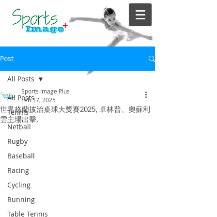
Post
All Posts
Sports Image Plus
All Posts
Feb 17, 2025
世界格蘭披治桌球大獎賽2025, 卓林普、奧蘇利
Tennis
雲主場出擊.
Netball
Rugby
Baseball
Racing
Cycling
Running
Table Tennis