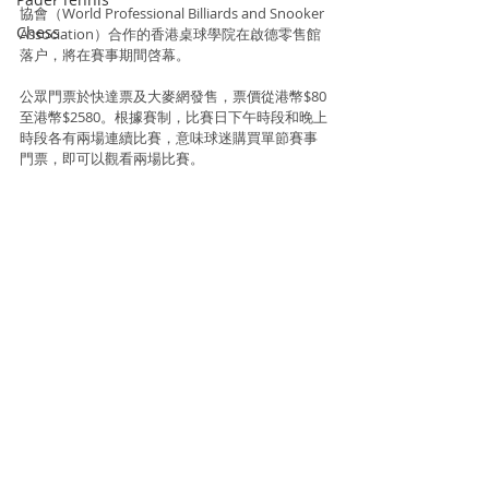
協會（World Professional Billiards and Snooker 
Chess
Association）合作的香港桌球學院在啟德零售館
落户，將在賽事期間啓幕。
公眾門票於快達票及大麥網發售，票價從港幣$80
至港幣$2580。根據賽制，比賽日下午時段和晚上
時段各有兩場連續比賽，意味球迷購買單節賽事
門票，即可以觀看兩場比賽。
資料及相片來源 : 動力國際體育公關公司 / F-
Sports Promotions Limited
Snooker
Snooker
Recent Posts
See All