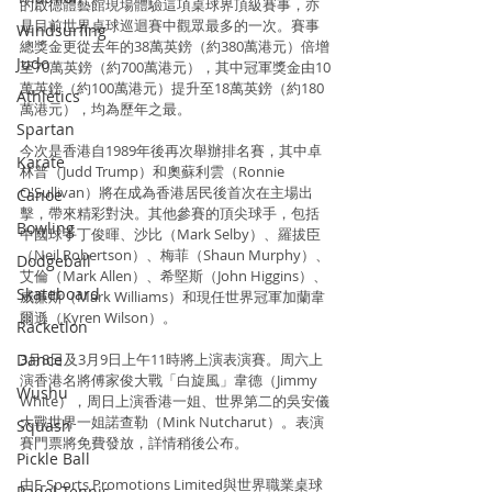
的啟德體藝館現場體驗這項桌球界頂級賽事，亦
是目前世界桌球巡迴賽中觀眾最多的一次。賽事
Windsurfing
總獎金更從去年的38萬英鎊（約380萬港元）倍增
Judo
至70萬英鎊（約700萬港元），其中冠軍獎金由10
萬英鎊（約100萬港元）提升至18萬英鎊（約180
Athletics
萬港元），均為歷年之最。
Spartan
今次是香港自1989年後再次舉辦排名賽，其中卓
Karate
林普（Judd Trump）和奧蘇利雲（Ronnie 
O'Sullivan）將在成為香港居民後首次在主場出
Canoe
擊，帶來精彩對決。其他參賽的頂尖球手，包括
Bowling
中國球手丁俊暉、沙比（Mark Selby）、羅拔臣
（Neil Robertson）、梅菲（Shaun Murphy）、
Dodgeball
艾倫（Mark Allen）、希堅斯（John Higgins）、
Skateboard
威廉斯（Mark Williams）和現任世界冠軍加蘭韋
爾遜（Kyren Wilson）。
Racketlon
Dance
3月8日及3月9日上午11時將上演表演賽。周六上
演香港名將傅家俊大戰「白旋風」韋德（Jimmy 
Wushu
White），周日上演香港一姐、世界第二的吳安儀
大戰世界一姐諾查勒（Mink Nutcharut）。表演
Squash
賽門票將免費發放，詳情稍後公布。
Pickle Ball
由F-Sports Promotions Limited與世界職業桌球
Padel Tennis