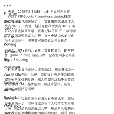
Golf
（香港，2025年2月18日）由世界桌球巡迴賽
Fencing
（WST）與F-Sports Promotions Limited主辦，
Badminton
中國香港桌球總會協辦，「世界格蘭披治桌球大
獎賽2025」（內地：斯諾克世界大獎賽2025）將
Soccer
首次在香港隆重登場，賽事3月4日至9日在啟德體
育園啟德體藝館盛大舉行。來自全球排名前32名
Lacrosse
頂尖桌球高手，將爭奪冠軍榮譽及世界排名。
Rowing
賽會今日舉行賽前記者會，世界排名第一的卓林
Swimming
普（Judd Trump）親臨出席，記者會同步公布賽
Rope Skipping
程。
Volleyball
「世界格蘭披治桌球大獎賽2025」很高興成為一
項「M」品牌認可活動，協助提升香港作為國際
Water Ski
體育盛事之都的形象。獲大型體育活動事務委員
Sailing Boat
會頒發的「M」品牌活動，標誌著緊張、精彩、
刺激的大型體育活動。
Air Race
Basketball
卓林普：「我非常享受在每次在香港比賽，我熱
愛香港的一切，能夠在成為香港人後首次在主場
Waterpolo
出戰，絕對是我職業生涯其中一場最具意義的賽
Stand Up Paddling
事。我迫不及待在全新的啟德體藝館，感受5000