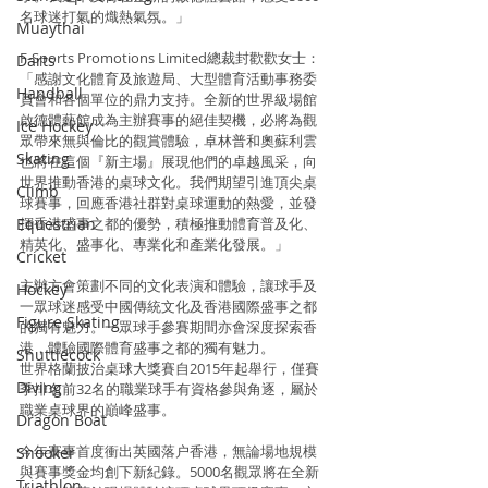
名球迷打氣的熾熱氣氛。」
Muaythai
F-Sports Promotions Limited總裁封歡歡女士：
Darts
「感謝文化體育及旅遊局、大型體育活動事務委
Handball
員會和各個單位的鼎力支持。全新的世界級場館
啟德體藝館成為主辦賽事的絕佳契機，必將為觀
Ice Hockey
眾帶來無與倫比的觀賞體驗，卓林普和奧蘇利雲
Skating
也將在這個『新主場』展現他們的卓越風采，向
世界推動香港的桌球文化。我們期望引進頂尖桌
Climb
球賽事，回應香港社群對桌球運動的熱愛，並發
Equestrian
揮香港盛事之都的優勢，積極推動體育普及化、
精英化、盛事化、專業化和產業化發展。」
Cricket
主辦方會策劃不同的文化表演和體驗，讓球手及
Hockey
一眾球迷感受中國傳統文化及香港國際盛事之都
Figure Skating
的獨有魅力。一眾球手參賽期間亦會深度探索香
港，體驗國際體育盛事之都的獨有魅力。
Shuttlecock
世界格蘭披治桌球大獎賽自2015年起舉行，僅賽
Diving
季排名前32名的職業球手有資格參與角逐，屬於
職業桌球界的巔峰盛事。
Dragon Boat
今年賽事首度衝出英國落户香港，無論場地規模
Snooker
與賽事獎金均創下新紀錄。5000名觀眾將在全新
Triathlon