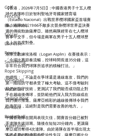
Golf
【香港，2026年7月5日】: 中國香港男子十五人欖
球代表隊昨日於智利聖地牙哥國家體育場
Fencing
（Estadio Nacional）出戰世界欖球國家盃首場賽
Badminton
事。港隊終以19:66不敵多次晉身欖球世界盃決賽
週的傳統勁旅薩摩亞。雖然兩隊經常在七人欖球
Soccer
賽事中交手，但今場是兩軍在男子十五人欖球歷
史上的首度對壘。
Lacrosse
Rowing
港隊主教練埃洛根（Logan Asplin）在賽後表示：
「今場比賽節奏流暢，控球時間長達35分鐘，這
Swimming
非常符合我們球隊所追求的積極打法。」
Rope Skipping
他續指：「不論是在爭球還是邊線進攻，我們的
Volleyball
第一階段防守都承受了極大考驗。這不僅考驗到
我們的防守技術，更測試了我們能否成功阻止對
Water Ski
手在越線後傳球，並防範他們深入我方防線或在
Sailing Boat
我們後方推進。薩摩亞精彩的越線後傳球令我們
吃盡苦頭，這絕對是我們需要改善的地方。」
Air Race
Basketball
中國香港隊在開局表現欠佳，開賽首分鐘已被對
手達陣先拔頭籌。隨後在短短20分鐘內，更讓薩
Waterpolo
摩亞成功奪得4次達陣。由於港隊在首半場出現太
Stand Up Paddling
多不必要的犯規和非受迫性失誤，薩摩亞將比分