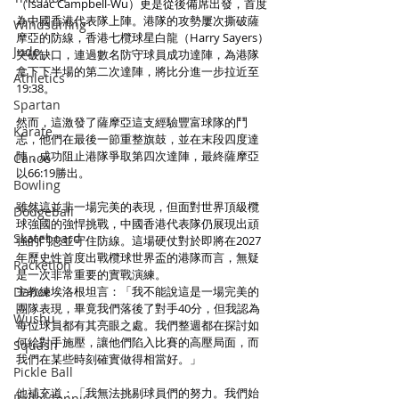
（Isaac Campbell-Wu）更是從後備席出發，首度
為中國香港代表隊上陣。港隊的攻勢屢次撕破薩
Windsurfing
摩亞的防線，香港七欖球星白龍（Harry Sayers）
Judo
突破缺口，連過數名防守球員成功達陣，為港隊
拿下下半場的第二次達陣，將比分進一步拉近至
Athletics
19:38。
Spartan
然而，這激發了薩摩亞這支經驗豐富球隊的鬥
Karate
志，他們在最後一節重整旗鼓，並在末段四度達
陣，成功阻止港隊爭取第四次達陣，最終薩摩亞
Canoe
以66:19勝出。
Bowling
雖然這並非一場完美的表現，但面對世界頂級欖
Dodgeball
球強國的強悍挑戰，中國香港代表隊仍展現出頑
Skateboard
強的鬥志並守住防線。這場硬仗對於即將在2027
年歷史性首度出戰欖球世界盃的港隊而言，無疑
Racketlon
是一次非常重要的實戰演練。
Dance
主教練埃洛根坦言：「我不能說這是一場完美的
團隊表現，畢竟我們落後了對手40分，但我認為
Wushu
每位球員都有其亮眼之處。我們整週都在探討如
何給對手施壓，讓他們陷入比賽的高壓局面，而
Squash
我們在某些時刻確實做得相當好。」
Pickle Ball
他補充道：「我無法挑剔球員們的努力。我們始
Padel Tennis