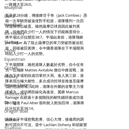
一路擴大至26:0。
Muaythai
直至第28分鐘，傳接鋒甘子奇（Jack Combes）憑
Darts
藉一次單騎突破逼使對手犯規，港隊獲判一次罰
Handball
球達陣得以破蛋。雖然薩摩亞球員因此被判黃
牌，但他們在少打一人的情況下仍能兩度得分，
Ice Hockey
將半場比分拉開至38:7。半場結束前，港隊飛鋒 
Skating
Joe Barker 為了阻止薩摩亞的單刀突破而被迫犯
規，同樣被罰黃牌，令中國香港隊在下半場開局
Climb
時陷入少打一人的劣勢。
Equestrian
下半場開隊，雖然港隊人數處於劣勢，但今仗有
Cricket
另一位飛鋒 Matteo Avitabile 擔任中鋒迎戰，港
隊在下半場初段成功掌控大局。進入第三節，港
Hockey
隊表現出極大耐性，多次成功控球並推進至薩摩
Figure Skating
亞的危險區域。此時，港隊在外圍的攻擊主力發
揮威力，成功將防線化為進攻。翼鋒 Marcus 
Shuttlecock
Ramage 在經過十多個階段的耐性鋪排後成功達
Diving
陣，隨後 Paul Altier 順利射入附加罰球，港隊將
比分拉近至38:14。
Dragon Boat
港隊在下半場愈戰愈勇、信心大增，後備席的調
Snooker
動可謂功不可沒。當中 Lachlan Doheny 和胡家寶
Triathlon