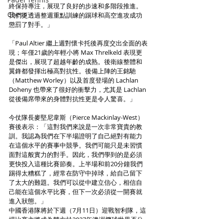
終保持專注，展現了良好的步速和多階段推進。
Chess
我們更透過整週重點訓練的踢球和高空進攻成功
懲罰了對手。」
「Paul Altier 繼上週對懷卡托後再度交出全面的表
現；年僅21歲的年輕小將 Max Threlkeld 表現更
是傑出，展現了超越年齡的成熟。後衛線整體和
翼鋒都發揮出極高對抗性。後備上陣的王銘馳
（Matthew Worley）以及首度登場的 Lachlan 
Doheny 也帶來了很好的衝擊力，尤其是 Lachlan 
從後備席帶來的身體對抗性更是令人驚喜。」
今仗隊長麥堅尼韋斯（Pierce Mackinlay-West）
賽後表示：「這對我們來說是一次非常寶貴的教
訓。我認為我們在下半場證明了自己絕對有能力
在這個水平的賽事中競爭。我們可能只是未習慣
面對這般實力的對手。因此，我們學到的是必須
更快投入這種比賽節奏。上半場和前20分鐘我們
踢得太糟糕了，經常在防守中掉球，給自己留下
了太大的難題。我們可以從中建立信心，相信自
己能在這個水平比賽，但下一次必須從一開賽就
進入狀態。」
中國香港隊將於下週（7月11日）迎戰智利隊，這