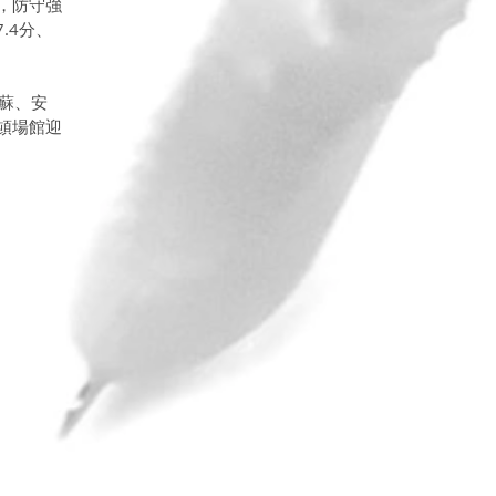
，防守強
.4分、
蘇、安
頓場館迎