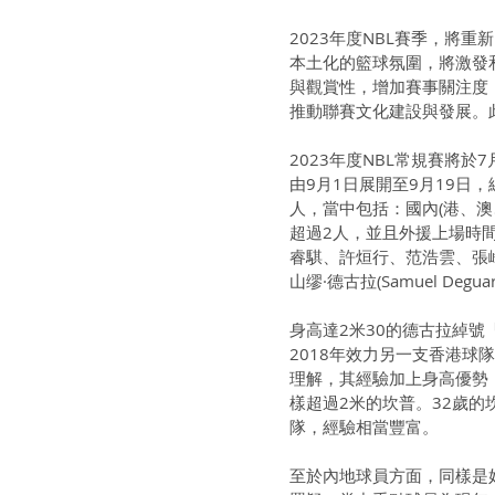
2023年度NBL賽季，將
本土化的籃球氛圍，將激發
與觀賞性，增加賽事關注度，
推動聯賽文化建設與發展。
2023年度NBL常規賽將於
由9月1日展開至9月19日
人，當中包括：國內(港、澳
超過2人，並且外援上場時間
睿騏、許烜行、范浩雲、張
山缪·德古拉(Samuel Degu
身高達2米30的德古拉綽
2018年效力另一支香港球
理解，其經驗加上身高優勢
樣超過2米的坎普。32歲
隊，經驗相當豐富。
至於內地球員方面，同樣是