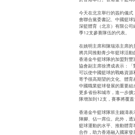
今天在北京舉行的簽約儀式
會聯合黨委書記、中國籃球
深籃體育（北京）有限公司
季12支參賽隊伍的代表。
在姚明主席和陳瑞添主席的
將共同推動青少年籃球活動
香港金牛籃球隊的加盟對豐
協會副主席徐濟成表示：「
可以使中國籃球的戰略資源
寄予很高期望的文化、體育
中國職業籃球發展的重要組
更多省份和城市，進一步擴
隊增加到12支，賽事將覆蓋
香港金牛籃球隊班主錢濤表
陣腳、佔一席位。此外，透
籃球運動的水平、推動體育
合作，助力香港融入國家發