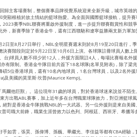
重新回歸主客場賽制，整個賽事品牌視覺系統迎來全新升級，城市英雄
和突顯根植於故土情結的籃球熱愛。為全面與國際籃球接軌，提升賽
2023賽季NBL聯賽將重啟外援制度，進一步提升聯賽觀賞性和競
此外，新賽季除了香港金牛，還有江西贛馳和遼寧益勝兩支新力軍加
7月2日至8月27日舉行，NBL全明星賽週末則於8月19至20日進行，
，總決賽階段則定於9月22日至10月6日上演。各球隊註冊球員人數上限
、台)球員人數不得少於12人，外援方面限註4人，每場比賽報名外
亦有限制。香港金牛隊目前共簽下18名球隊(名單見附表)，除了梁
峰碩5位香港球員，還有10名內地球員，1名台灣球員，以及2名外援
ara)及美國的莫里斯·坎普(Maurice Kemp)。
號「馬爾他巨獸」。這位現年31歲的球員，對於香港球迷來說並不陌生
隊東方出戰ABL賽事，加上近年多在台灣職業球隊效力，對亞洲籃球
，絕對是香港金牛隊挑戰NBL的一大武器。另一位外援則是來自美國
的坎普司職大前鋒，職業生涯曾效力以色列、阿根廷、西班牙、希臘等
好手如雲，張昊、孫偉博、孫巍、畢繼光、李佳益等都有CBA經驗，