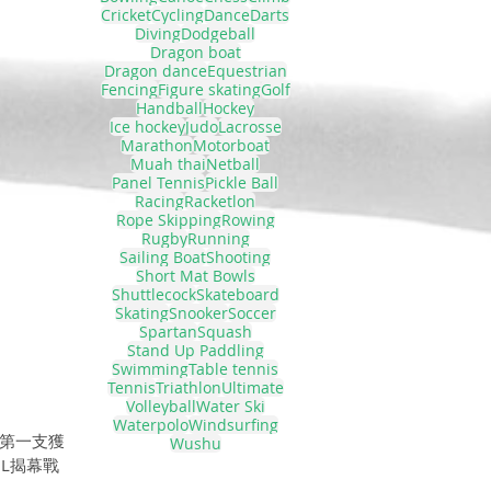
Cricket
Cycling
Dance
Darts
Diving
Dodgeball
Dragon boat
Dragon dance
Equestrian
Fencing
Figure skating
Golf
Handball
Hockey
Ice hockey
Judo
Lacrosse
Marathon
Motorboat
Muah thai
Netball
Panel Tennis
Pickle Ball
Racing
Racketlon
Rope Skipping
Rowing
Rugby
Running
Sailing Boat
Shooting
Short Mat Bowls
Shuttlecock
Skateboard
Skating
Snooker
Soccer
Spartan
Squash
Stand Up Paddling
Swimming
Table tennis
Tennis
Triathlon
Ultimate
Volleyball
Water Ski
Waterpolo
Windsurfing
為第一支獲
Wushu
L揭幕戰