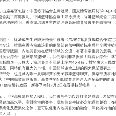
，出席嘉賓包括：中國籃球協會主席姚明、國家體育總局籃球中心中
協會副主席郭振明、中國籃球協會副主席徐濟成、香港籃球總會主席
總經理嚴曉明、香港籃球總會主席助理兼高級體育發展主任陳振飛，
見證下，徐濟成先生與陳振飛先生簽署《跨域特邀參賽戰略合作協定
的交流，推動在香港籃總註冊的俱樂部參加中國籃協主辦的全國性籃
富籃球版圖、內地與香港在籃球領域的交流，有著非常重要的意義。
對於香港金牛籃球隊加盟NBL，我們感到非常振奮！隨着香港金牛隊
和版圖進一步擴大，籃球賽事不單是上場的40分鐘，對於廣大人民
產品，同時俱有巨大的市場。中國籃球協會主辦的四大職業聯賽之一，
成部分，也是國內唯一夏季辦賽的男子職業籃球聯賽。俱樂部所在地
大了中國職業籃球版圖。新賽季的NBL聯賽還將注入許多新鮮的血液
11個省級行政區，新賽季將於7月2日在香港拉開帷幕！」
示：「很高興能夠加入NBL，我們將會全力以赴打出好成續，希望在
過參加高水平、高對抗性的賽事，我相信金牛隊必定能遇強越強，在
專業化及產業化之餘，更可以促進內地與香港的融合，深化與內地的
展大局。」