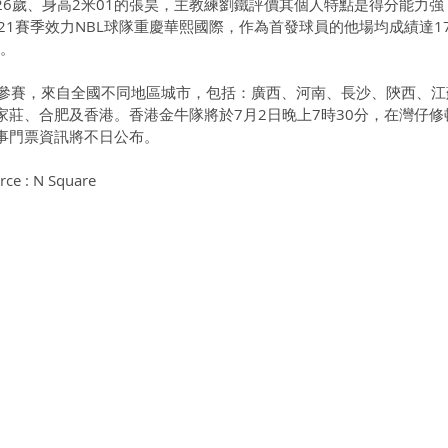
26歲、身高2米01的張昊，主教練劉鐵評價其個人特點是得分能力強
21賽季效力NBL球隊重慶華熙國際，作為首發球員的他場均成績達17
阻。
球隊參賽，來自全國不同地區城市，包括：廣西、河南、長沙、陝西、江
家莊、合肥及香港。香港金牛隊將於7月2日晚上7時30分，在灣仔修
事門票資訊將不日公布。
rce : N Square