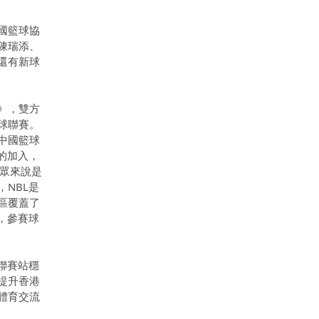
國籃球協
陳瑞添、
還有新球
》，雙方
球聯賽。
中國籃球
的加入，
群眾來說是
NBL是
區覆蓋了
，參賽球
聯賽站穩
提升香港
體育交流