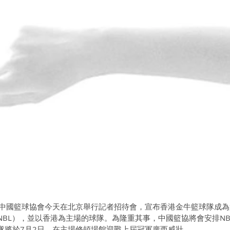
京】中國籃球協會今天在北京舉行記者招待會，宣布香港金牛籃球隊成
NBL），並以香港為主場的球隊。為隆重其事，中國籃協將會安排NB
隊將於7月2日，在主場修頓場館迎戰上屆冠軍廣西威壯。