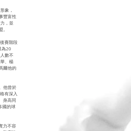
的形象，
事豐富性
爭力，並
盟。
季後賽階段
為20
援人數不
兆華、楊
馬爾他的
。他曾於
風格有深入
、身高同
多國的球
實力不容