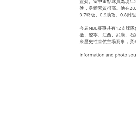
置疑。當中重點球員為現年
硬，身體素質很高。他在20
9.7籃板、0.9助攻、0.8封
今屆NBL賽事共有12支
徽、遼寧、江西、武漢、石
來歷史性首仗主場賽事，賽
Information and photo sou