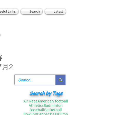
seful Links
Search
Latest
s
賽
7月2
Search by Tags
Air Race
American football
Athletics
Badminton
Baseball
Basketball
Bowling
Canoe
Chess
Climb