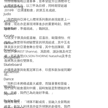
停蹄積極備戰亞運賽事，並希望提升亞洲欖球七
人欖球賽名次，以三甲為目標，同時期望超越
Windsurfing
2018年「亞洲運動會」的第五名成績。
Judo
「我們期待亞洲七人欖球系列賽的表現能更上一
Athletics
層樓，現在亦是展現球隊進步的重要時刻。我們
Spartan
狀態良好，準備就緒。」魏帥說。
Karate
12名女子隊員由藍嘉敏、莊嘉欣、歐陽倩怡、何
維銨、陳楚琪等經驗豐富的球員組成，其中五名
Canoe
隊員首次於亞運會舞台登場，其中包括陳穎、霍
Bowling
山文(FORREST Shanna)、馮凱晴、謝詠翹及何芷
媛；而高香慧(OLSON-THORNE Natasha)及李念
Dodgeball
殷將再次擔任雙隊長。
Skateboard
中國香港隊與衛冕冠軍日本、印度和新加坡同屬F
Racketlon
組。
Dance
「預料日本將構成最大威脅。而隨著賽程晉級，
Wushu
我們很可能會遇到中國，屆時無疑是對體能的考
驗。不過，我們已為此做好準備。」
Squash
Pickle Ball
魏翊軍補充：「球隊不斷成長，並融入全新戰術
維度，新加入的球員亦提升球隊的多樣性。我們
Padel Tennis