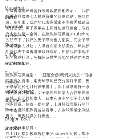
Muaythai
中國香港欖球總會行政總裁麥偉彬表示：「我們
對香港與國際七人欖球賽事的特殊連結，感到自
Darts
豪。多年來，我們的代表隊帶來不少優秀成績及
Handball
美好回憶。男子隊更在上屆雅加達亞運會，取得
歷史性佳績—金牌。在總教練莊保羅(Paul John)
Ice Hockey
的領導下，我們的男子隊將奮力衛冕，而女子隊
Skating
亦定當全力以赴，力爭首次踏上頒獎台。球員們
期待代表中國香港爭取好成績，相信我們本地出
Climb
色的欖球社區，另杭州及世界各地的球迷們將為
Equestrian
他們打氣加油。」
Cricket
總教練莊保羅指：「(亞運會)對我們來說是一項極
其重要的賽事，兩支球隊均已充分做好準備。男
Hockey
子隊早前於七月到廣東佛山，與中國隊進行一系
Figure Skating
列友誼賽以備戰；女子隊則與加拿大合作舉辦訓
練營，期間與加拿大、日本和澳洲的女子七人欖
Shuttlecock
球隊對賽。值得一提的是，上月於韓國舉行的亞
Diving
洲七人欖球系列賽首站賽事，亦為球隊帶來測試
實力、寓戰於操的好機會。」
Dragon Boat
女子隊賽事預覽：
Snooker
自上月迎接新教練魏翊軍(Andrew Vilk)後，馬不
Triathlon