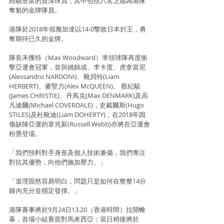
經驗豐富的資深球員，其中包括八名上屆為港隊
奪魁的金牌隊員。
港隊於2018年假雅加達以14-0撃敗日本封王，勇
奪期待已久的金牌。
隊長禾獲特（Max Woodward）率領球隊再度衝
擊亞運會冠軍，並與姚錦成、李卡度、虎拿當尼
(Alessandro NARDONI)、靴貝特(Liam 
HERBERT)、麥堅力(Alex McQUEEN)、 蔡紀駿
(James CHRISTIE)、丹馬克(Max DENMARK)及高
凡迪爾(Michael COVERDALE)，史戴爾斯(Hugo 
STILES)及杜靴迪(Liam DOHERTY)，在2018年因
傷缺陣亞運的韋兆新(Russell Webb)亦將在亞運會
粉墨登場。
「我們預料對手身形及個人技術兼備，我們專注
對抗其優勢，向他們施加壓力。」
「道理固然容易明白，問題只是如何在整整14分
鐘內充分並穩定發揮。」
港隊賽事將於9月24日13.20（香港時間）拉開帷
幕，首場小組賽面對馬來西亞；當日稍後將於