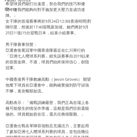
希望球員們能打出速度，契合我們的技巧和優
Chess
勢，使我們能夠向對手施加更大壓力並成功達
陣。」
女子隊的首場賽事將於9月24日12:30(香港時間)對
陣印度，然後於17:40迎戰新加坡。她們將於9月
25日11點15分迎戰日本，結束小組賽事。
男子隊賽事預覽：
亞運會衛冕冠軍中國香港隊最近在仁川舉行的
「亞洲七人欖球系列賽」錯失該賽事自2019以來
的首面金牌。不過，球員們始終保持信心，劍指
冠軍。
中國香港男子隊教練高勳（ Jevon Groves） 期望
他麾下球員在亞運會中，能夠確實做到防守頑強
不懈，進攻暢順如流。
高勳表示：「備戰訓練嚴密，我們正為在場上各
種可能發生的情況作準備，這都是我們目前還能
做的。球員都如箭在弦，選兵任務很艱難。」
亞運會出戰名單陣容強勁且充滿活力，主要起用
了參加亞洲七人欖球系列賽的球員，並包括幾位