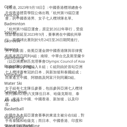
Golf
【香港, 2023年9月18日】 : 中國香港欖球總會今
天假香港體育學院公佈出戰「杭州第19屆亞運
Fencing
會」的中國香港男、女子七人欖球隊名單。
Badminton
「杭州第19屆亞運會」原定於2022年舉行，受疫
Soccer
情影響順延至2023年9月，賽事將在中國杭州舉
行，而欖球比賽則於9月24日至26日期間進行。
Lacrosse
Rowing
男子組方面，衛冕亞運金牌中國香港隊與菲律賓
和馬來西亞同列A組；南韓、中華台北及斯里蘭卡
Swimming
（以亞洲奧林匹克理事會Olympic Council of Asia
Rope Skipping
名義參賽）則被編入Ｂ組；Ｃ組則由於首站亞洲
七人欖球賽奪冠的日本，與新加坡和泰國組成；
Volleyball
而東道主中國、阿聯酋及阿富汗則同屬D組。
Water Ski
女子組有七支隊伍參賽，包括參與亞洲七人欖球
Sailing Boat
系列賽2023的六支隊伍日本、哈薩克斯坦、泰
國、東道主中國、中國香港、新加坡，以及印
Air Race
度。  
Basketball
中國作為本屆亞運會賽事的東道主被分在E組，對
Waterpolo
手有泰國和哈薩克；而日本、中國香港、印度和
Stand Up Paddling
新加坡則同列F組。