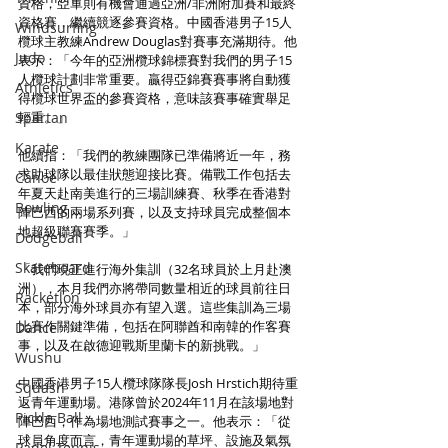
資格，亞軍則有機會通過亞洲/非洲附加賽和最終
資格賽，繼續競逐參賽資格。中國香港男子15人
Windsurfing
欖球主教練Andrew Douglas對賽事充滿期待。他
Judo
表示：「今年的亞洲欖球錦標賽對我們的男子15
人欖球計劃非常重要。贏得亞錦賽賽事將自動獲
Athletics
得欖球世界盃的參賽資格，意味該賽事確實舉足
Spartan
輕重。」
Karate
他續指：「我們的教練團隊已準備將近一年，務
求助球隊以最佳狀態迎接比賽。備戰工作包括去
Canoe
年夏天赴南美進行的三場訓練賽、秋季在香港對
Bowling
陣巴西的兩場系列賽，以及支持球員完成整個本
地超級聯賽賽季。」
Dodgeball
Skateboard
「我們現正進行海外集訓（32名球員於上月赴澳
洲），本月我們亦將帶同數量相近的球員前往日
Racketlon
本，部分海外球員亦有望入選。這些集訓為三場
比賽作關鍵準備，包括在阿聯酋和南韓的作客賽
Dance
事，以及在啟德迎戰斯里蘭卡的新挑戰。」
Wushu
中國香港男子15人欖球隊隊長Josh Hrstich期待重
Squash
返青年運動場。港隊曾於2024年11月在該場地對
Pickle Ball
陣巴西，作為場地測試賽事之一。他表示：「從
球員角度而言，青年運動場的草坪、設施及氣氛
Padel Tennis