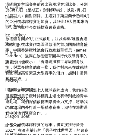
港隊將於主場賽事前後出戰兩場客場比賽，分別
Muaythai
於6月13日（星期五）對陣阿聯酋，以及7月5日
（星期六）面對南韓。主場對手斯里蘭卡憑藉4月
Darts
的亞洲欖球錦標賽附加賽，以59比19大勝馬來西
Handball
亞，成功取得今次錦標賽參賽資格。
Ice Hockey
啟德體育園於3月正式啟用，並以國泰/滙豐香港
Skating
國際七人欖球賽作為園區啟用的首項國際體育盛
事。中國香港欖球總會行政總裁華哲思（James 
Climb
Farndon）強調在啟德體育園舉行代表隊賽事的
重要性，他表示：「香港現擁有世界級體育設
Equestrian
施，與眾多體育總會一樣，我們對未來在啟德體
Cricket
育園舉辦高質素及大型賽事的潛力，感到非常興
奮和期待。」
Hockey
Figure Skating
「建基於香港國際七人欖球賽的成功，我們很高
興將亞洲男子欖球錦標賽主場比賽帶到啟德青年
Shuttlecock
運動場。我們深信啟德團隊將全力支持，將助我
Diving
們在球場內外打造一場精彩賽事，期待在籌辦過
程中與他們緊密合作。」
Dragon Boat
今年亞洲欖球錦標賽的冠軍，將直接獲得晉身
Snooker
2027年在澳洲舉行的「男子欖球世界盃」的參賽
Triathlon