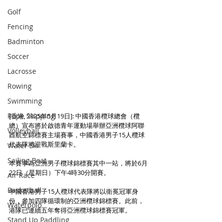
Golf
Fencing
Badminton
Soccer
Lacrosse
Rowing
Swimming
Rope Skipping
[香港, 2025年5月19日]: 中國香港欖球總會（欖
總）宣布將於啟德青年運動場舉辦亞洲欖球阿聯
Volleyball
酋航空錦標賽主場賽事，中國香港男子15人欖球
代表隊將迎戰斯里蘭卡。
Water Ski
Sailing Boat
本賽事為亞洲男子欖球錦標賽其中一站，將於6月
22日（星期日）下午4時30分開賽。
Air Race
Basketball
中國香港男子15人欖球代表隊將以衛冕冠軍身
份，參加四隊循環制的亞洲欖球錦標賽。此前，
Waterpolo
港隊已連續五年奪得亞洲欖球錦標賽冠軍。
Stand Up Paddling