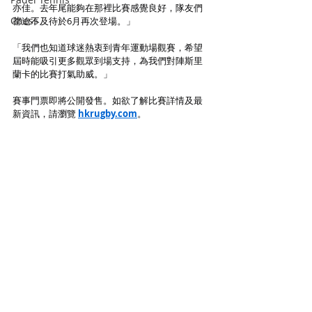
亦佳。去年尾能夠在那裡比賽感覺良好，隊友們
Chess
都迫不及待於6月再次登場。」
「我們也知道球迷熱衷到青年運動場觀賽，希望
屆時能吸引更多觀眾到場支持，為我們對陣斯里
蘭卡的比賽打氣助威。」
賽事門票即將公開發售。如欲了解比賽詳情及最
新資訊，請瀏覽 
hkrugby.com
。
資料及相片來源 ：中國香港欖球總會
Rugby
Rugby
Recent Posts
See All