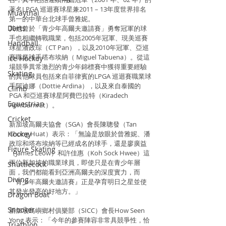
著名LPGA 巡迴賽球星兼2011 – 13年度世界排名
Muaythai
第一的中華台北球手曾雅妮。
Darts
其他曾於「青少年高爾夫邀請賽」勇奪冠軍的球
手也相繼轉戰職業，包括2005年冠軍、現美巡賽
Handball
球星潘政琮（CT Pan），以及2010年冠軍、亞巡
賽職業球手塔布埃納（ Miguel Tabuena）。從這
Ice Hockey
場競爭異常激烈的青少年錦標賽中獲得重要經驗
Skating
的其他球員包括來自菲律賓的LPGA 巡迴賽職業球
手阿迪娜（Dottie Ardina），以及來自泰國的
Climb
PGA 和亞巡賽球星阿費巴拉特（Kiradech 
Equestrian
Aphibarnrat）。
Cricket
新加坡高爾夫協會（SGA）會長陳聰發（Tan 
Hockey
Chong Huat）表示：「無論是放眼於曾雅妮、潘
政琮和塔布埃納等已經成名的球手，還是廖廣益
Figure Skating
（James Leow）和許佳惠（Koh Sock Hwee）這
兩位新加坡的職業球員，即使只是在青少年層
Shuttlecock
面，我們都能看到亞洲高爾夫的深度實力，而
Diving
『青少年高爾夫邀請賽』正是孕育明日之星並使
其發光發亮的好地方。」
Dragon Boat
Snooker
新加坡島嶼鄉村俱樂部（SICC）會長How Seen 
Yong 表示：「今年的參賽陣容非常具競爭性，恰
Triathlon