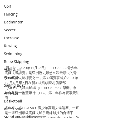
Golf
Fencing
Badminton
Soccer
Lacrosse
Rowing
Swimming
Rope Skipping
[新加坡，2023年11月22日]:  「EFG/ SICC 青少年
Volleyball
高爾夫邀請賽」是亞洲歷史最悠久和最頂尖的青
Water Ski
少年高爾夫錦標賽之一，第30屆賽事將於2023 年
12 月4 日至7 日在新加坡島嶼鄉村俱樂部
Sailing Boat
（SICC）的武吉球場（Bukit Course）舉辦。今
年亦是瑞士盈豐銀行（EFG）第二年作為賽事贊助
Air Race
商。
Basketball
多年來，「EFG/ SICC 青少年高爾夫邀請賽」一直
Waterpolo
是一些亞洲頂級高爾夫球手磨練球技的合適平
Stand Up Paddling
台，其中包括連續兩屆冠軍（2001 年、02 年）的