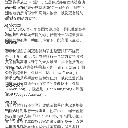
逢是賽事成立 30 週年，也是俱樂部慶祝鑽禧慶典
的一年。我們衷心感謝與SICC 一同合作、遍布亞
Windsurfing
洲各地的所有球會和高爾夫協會，以及冠名贊助
Judo
商 EFG 的鼎力支持。」
Athletics
「EFG/ SICC 青少年高爾夫邀請賽」是以職業賽事
Spartan
為藍圖，希望為年輕的球手們營造一個職業賽事
的氣氛和挑戰，助他們準備下一段高爾夫生涯。
Karate
Canoe
賽事的理念亦與冠名贊助瑞士盈豐銀行不謀而
合，十多年來，瑞士盈豐銀行一直致力支持具潛
Bowling
質的精英高爾夫球手的全人發展，其中包括香港
首位LPGA 巡迴賽球手陳芷澄（Tiffany Chan）和
Dodgeball
亞巡賽職業球手張雄熙（Matthew Cheung）、
Skateboard
新加坡職業球手廖廣益和許佳惠，以及透過與新
加坡高爾夫協會合作而支持的業餘球手洪孫達
Racketlon
（Ryan Ang）、陳星彤（Chen Xingtong）和愛
Dance
麗莎（Aloysa Atienza）。
Wushu
瑞士盈豐銀行亞太區行政總裁趙善銓也認為培養
Squash
年輕人才對銀行十分重要，他表示：「瑞士盈豐
銀行很高興支持『EFG/ SICC 青少年高爾夫邀請
Pickle Ball
賽』，並很榮幸能夠以冠名贊助商的身份，為來
自世界及亞洲各地的業餘精英高爾夫球手舉辦一
Padel Tennis