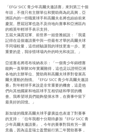
「EFG/ SICC 青少年高爾夫邀請賽」來到第三十個
年頭，不僅只有主辦單位和贊助商為此高興，亞
洲區內的一些職業球手和高爾夫名將也紛紛前來
慶賀。歷屆冠軍也急不及待地向賽事和亞洲區內
的精英年輕球手表示支持。
五屆大滿貫冠軍、前世界一姐曾雅妮說：「我還
記得在這個邀請賽中與一些最有才華的高爾夫球
手同場較量，這些經驗讓我的球技更進一步。更
重要的是，我珍惜球場內外的時光和友誼。」
亞巡賽名將塔布埃納表示：「一個青少年錦標賽
能夠一直舉辦30年實屬難得，這也足以證明亞洲
各地的主辦單位、贊助商和高爾夫球界對發展高
爾夫運動的熱情。『EFG/ SICC 青少年高爾夫邀請
賽』對年輕球手來說是非常重要的機會，這是他
們向其他國家和地區球手互相切磋和學習的機
會。我希望球員們能夠發揮水準，在賽事中留下
最美好的回憶。」
新加坡的職業高爾夫球手廖廣益也表達了對賽事
的支持：「往年我都十分期待參加『EFG/ SICC 青
少年高爾夫邀請賽』，今年的賽事對我有另一層
意義，因為這是瑞士盈豐銀行第二年贊助賽事，