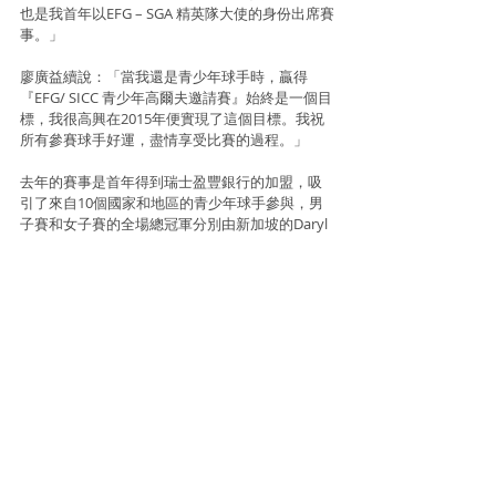
也是我首年以EFG – SGA 精英隊大使的身份出席賽
事。」
廖廣益續說：「當我還是青少年球手時，贏得
『EFG/ SICC 青少年高爾夫邀請賽』始終是一個目
標，我很高興在2015年便實現了這個目標。我祝
所有參賽球手好運，盡情享受比賽的過程。」
去年的賽事是首年得到瑞士盈豐銀行的加盟，吸
引了來自10個國家和地區的青少年球手參與，男
子賽和女子賽的全場總冠軍分別由新加坡的Daryl 
Low 和盈豐青少年運動員基金會受惠者劉弦
（Arianna Lau）奪得。
今屆賽事暫有65名球手參賽，其中包括香港的另
一位盈豐青少年運動員基金會受惠者李中堯
（Isaac Lee），他以+4.2 的差點成為參賽男子球
手中最出色的一位。李中堯早前透過勝出香港業
餘公開錦標賽後取得參加第62屆香港高爾夫球公
開賽的資格，累積了寶貴的經驗。
瑞士盈豐銀行一直不遺餘力地發掘有潛質的青少
年球手，今屆更提供「外卡」予年僅12歲，只有1