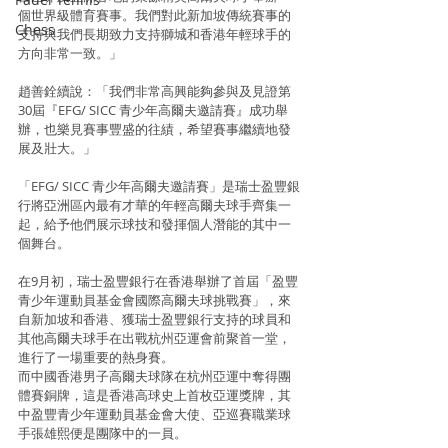
個世界級體育賽事。我們對此新加坡傳統賽事的
Chess
支持與我們長期致力支持獅城和香港年輕球手的
方向非常一致。」
趙善銓續說：「我們非常高興能夠參與及見證第
30屆『EFG/ SICC 青少年高爾夫邀請賽』成功舉
辦，也樂見賽事豐盛的往績，希望賽事繼續地發
展及壯大。」
「EFG/ SICC 青少年高爾夫邀請賽」是瑞士盈豐銀
行將亞洲區內最有才華的年輕高爾夫球手齊集一
起，給予他們展示球技和發揮個人潛能的其中一
個舞台。
在9月初，瑞士盈豐銀行在香港舉辦了首屆「盈豐
青少年運動員基金會國際高爾夫球挑戰賽」，來
自新加坡和香港、獲瑞士盈豐銀行支持的球員和
其他高爾夫球手在出戰杭州亞運會前聚首一堂，
進行了一場重要的熱身賽。
而中國香港男子高爾夫球隊在杭州亞運中奪得團
體賽銅牌，這是香港高球史上首枚亞運獎牌，其
中盈豐青少年運動員基金會大使、亞巡賽職業球
手張雄熙便是團隊中的一員。