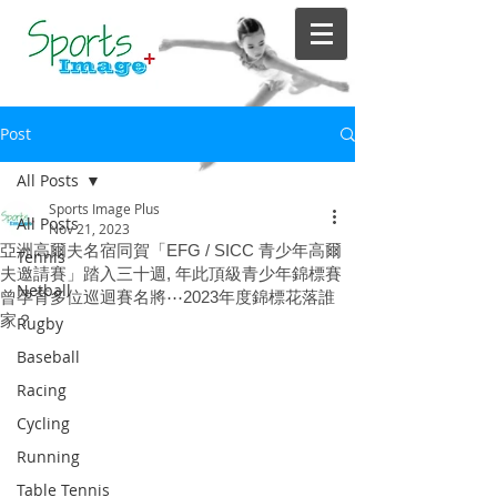
Post
All Posts
Sports Image Plus
All Posts
Nov 21, 2023
亞洲高爾夫名宿同賀「EFG / SICC 青少年高爾
Tennis
夫邀請賽」踏入三十週, 年此頂級青少年錦標賽
Netball
曾孕育多位巡迴賽名將⋯2023年度錦標花落誰
家？
Rugby
Baseball
Racing
Cycling
Running
Table Tennis