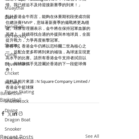
情。我已經迫不及待迎接新賽季的到來！」
Muaythai
對於香港金牛而言，能夠在休賽期初段便成功留
Darts
住總決賽FMVP，意味著新賽季的備戰將更為穩
Handball
健。球隊管理層表示，金牛將在保持冠軍血脈的
基礎上，持續尋找合適的外援與本地球員，全面
Ice Hockey
提升戰力，力爭再度衝擊冠軍。
Skating
新賽季，香港金牛仍將以厄特爾二世為核心之
一，並配合更多即將到來的補強，為球迷呈現更
Climb
高水平的比賽。請所有香港金牛支持者拭目以
Equestrian
待，與球隊攜手見證屬於香港的下一段籃球傳
奇！
Cricket
資料及相片來源 : N Square Company Limited / 
Hockey
香港金牛籃球隊
Figure Skating
Basketball
Basketball
Shuttlecock
Diving
Dragon Boat
Snooker
Recent Posts
See All
Triathlon