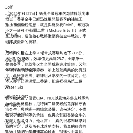
Golf
【2025年9月27日】衛冕全國冠軍的激情餘韻尚未
Fencing
散去，香港金牛已經迅速展開新賽季的補強工
Badminton
作。首個重磅消息，就是與總決賽FMVP、奪冠功
臣之一麥可·厄特爾二世（Michael Ertel II）正式
Soccer
完成續約，這位核心戰將繼續身披金牛戰袍，率
球隊接受新的挑戰。
Lacrosse
Rowing
厄特爾二世在上季20場常規賽場均攻下21.6分、
送出5.1次助攻，效率值更高達23.7，全隊第一。
Swimming
整個賽季，他既能火力全開成為進攻箭頭，又能
Rope Skipping
串聯隊友帶動全隊節奏，加上兢兢業業的比賽態
度，贏得管理層、教練組及隊友的一致肯定。他
Volleyball
本人亦早已深深愛上香港，把這裡視為第二個
家。
Water Ski
Sailing Boat
賽季結束後，儘管CBA、NBL以及海外多支球隊均
向他拋出橄欖枝，厄特爾二世仍毅然選擇留守香
Air Race
港金牛，與球隊一同續寫榮耀。這份決定，不僅
Basketball
體現了他對球隊的承諾，也再次彰顯香港金牛的
凝聚力與吸引力。他坦言：「真的很感謝球隊對
Waterpolo
我的肯定，以及所有球迷的支持。我真的很喜歡
Stand Up Paddling
香港，這是一個很漂亮的城市，球迷也非常熱