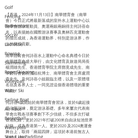
Golf
【香港，2024年11月13日】南華體育會（南華
Fencing
會）今日正式將最新落成的室外水上運動中心以
Badminton
南華會游泳運動員、奧運兩銀兩銅得主何詩蓓命
名，以表揚她在國際游泳賽事及奧林匹克運動會
Soccer
的傑出成就，為香港運動界，特別是游泳界，作
出的輝煌貢獻。
Lacrosse
Rowing
南華體育會何詩蓓水上運動中心命名典禮今日於
南華體育會盛大舉行，由文化體育及旅遊局局長
Swimming
楊潤雄先生、香港體育學院主席鄧竟成先生、南
Rope Skipping
華體育會會長洪祖杭博士、南華體育會主席盧潤
森先生、及何詩蓓小姐親臨主禮，以及一眾體壇
Volleyball
名宿及各界人士，一同見證這個香港體壇的重要
Water Ski
時刻。
Sailing Boat
何詩蓓4歲開始於南華體育會習泳，並於6歲起接
受泳隊訓練，奠定游泳基礎。多年來屢次代表南
Air Race
華會出戰各項賽事創下不少佳績，不但多次打破
Basketball
香港紀錄，更於2021年打破200米自由泳短池世界
紀錄，成為香港第一人。更於2020 及2024奧運會
Waterpolo
舞台上，取得「兩屆四牌」這項於本港前無古人
Stand Up Paddling
的驕人成績。