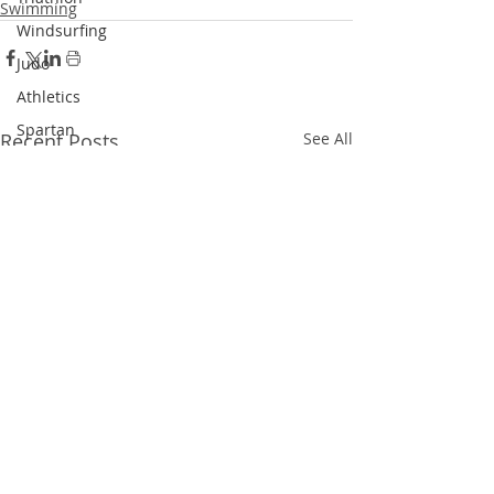
Swimming
Windsurfing
Judo
Athletics
Spartan
Recent Posts
See All
Karate
Canoe
Bowling
Dodgeball
Skateboard
Racketlon
Dance
Wushu
Squash
Pickle Ball
Padel Tennis