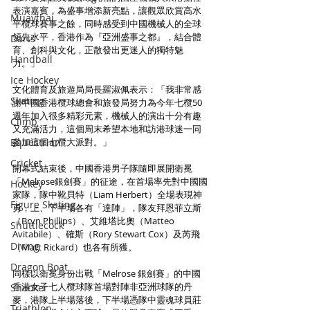
表演嘉賓，為盛事增添新亮點，讓觀眾欣賞高水
Muaythai
平欖球賽事之餘，同時感受到中國機械人的全球
領先水平，香港作為『亞洲盛事之都』，結合體
Darts
育、創科與文化，正散發出更迷人的獨特魅
Handball
力。」
Ice Hockey
文化體育及旅遊局局長羅淑佩表示：「我非常感
Skating
謝中國香港欖球總會和旅發局努力為今年七欖50
週年加入很多精彩元素，機械人的演出十分有趣
Climb
又充滿活力，這個周末希望本地和訪港球迷一同
Equestrian
參加這個七欖大派對。」
Cricket
開幕式結束後，中國香港男子隊隨即展開衛冕
「Melrose銀劍賽」的征途，在首場率先對中國國
Hockey
家隊，隊中靴貝特（Liam Herbert）全場表現神
Figure Skating
勇，上、下半場各有「達陣」，隊友拜恩菲立斯
（Bryn Phillips）、艾維塔比奧（Matteo 
Shuttlecock
Avitabile）、確斯（Rory Stewart Cox）及芮飛
Diving
（Matt Rickard）也各有所獲。
Dragon Boat
同樣以衛冕身份出戰「Melrose 銀劍賽」的中國
香港女子七人欖球隊首場對陣非亞洲球隊的丹
Snooker
麥，港隊上半場落後，下半場憑隊中靈魂球員莊
Triathlon