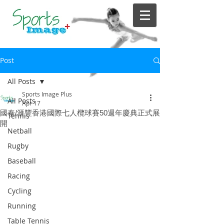
Post
All Posts
Sports Image Plus
All Posts
Apr 17
國泰/滙豐香港國際七人欖球賽50週年慶典正式展
Tennis
開
Netball
Rugby
Baseball
Racing
Cycling
Running
Table Tennis