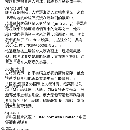
嘉欣把握機會連入兩球，最終跟丹麥賽成平手。
Windsurfing
隨著夜幕降臨，人群逐漸湧入啟德主場館，來自
Judo
世界各地的粉絲們沉浸在這熱烈的氛圍中。
現居倫敦的蘇格蘭人史特蘭（Jim Strang） 是眾多
Athletics
專程飛來香港度過這個週末的遊客之一，他表
Spartan
示：「這是我第一次來這裡，場面頗壯觀。昨晚
我們參加了『Doddie 晚宴』，盛況空前，共有
Karate
500人出席，並籌得500萬港元。」
「這座啟德主場館令人嘆為觀止，現場氣氛熱
Canoe
烈，欖球比賽更是精彩絕倫，實在無可挑剔。這
Bowling
真是一場令人驚嘆的盛宴。」
Dodgeball
史特蘭表示，如果有獨立參賽的蘇格蘭隊，他會
Skateboard
很想支持，但他認為斐濟更有可能奪冠。」
「國泰/滙豐香港國際七人欖球賽」很高興成為一
Racketlon
項「M」品牌認可活動，協助提升香港作為亞洲
Dance
體育盛事之都的形象。獲大型體育活動事務委員
會頒發的「M」品牌，標誌著緊張、精彩、刺激
Wushu
的大型體育活動。
Squash
資料及相片來源 ：Elite Sport Asia Limited / 中國
Pickle Ball
香港欖球總會
Rugby
Padel Tennis