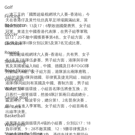
Golf
一連三天的「國際超級棍網球六人賽–香港站」今
Fencing
天在香港仔及黃竹坑仿真草足球場圓滿結束。英
Badminton
國分別以17：13及17：6擊敗德國榮膺男、女子組
冠軍。東道主中國香港代表隊，在男子組季軍戰
Soccer
以12：20不敵中國獲賽事第4名。女子組方面，港
隊I隊及港隊II隊分別以第5及第7名完成比賽。
Lacrosse
Rowing
「國際超級棍網球六人賽–香港站」共有男、女子
各6支及7支隊伍參賽。男子組方面，港隊與菲律
Swimming
賓及英國被編入B組，中國、德國及日本FOGO隊
Rope Skipping
則被編入A組。女子組方面，港隊派出兩隊應戰，
A組的港隊II隊與德國、菲律賓及捷克同組，B組的
Volleyball
港隊I隊同組則有英國及中國。賽制方面，男子組
Water Ski
首天打完單循環後，小組首名隊伍將會互換，次
日再打一個單循環，然後6隊計算兩日成績總分，
Sailing Boat
贏波兩分，輸波零分，總分第1、2名晉身決賽，
第3、4名進入季軍戰。女子組方面，小組首兩名
Air Race
出線準決賽。
Basketball
港男隊在兩個循環共4場的小組賽，分別以17：18
Waterpolo
負菲律賓、9：28不敵英國、12：9勝菲律賓及6：
Stand Up Paddling
15被德國擊敗，以1勝3負、憑得失球差力壓同分