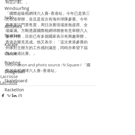
制定計劃。」
Windsurfing
「國際超級棍網球六人賽–香港站」今年已是第三
Judo
次在港舉辦，並且是首次有海外球隊參賽。今年
賽事更設門票售賣，周日決賽現場座無虛席、全
Athletics
場爆滿。方剛透露國際棍網球聯會有意舉辦六人
Spartan
賽系列賽，目前已有多個國家表示有興趣舉辦，
香港亦樂見其成。他又表示：「這次來港參賽的
Karate
外隊對主辦方的工作感到滿意，同時亦希望下屆
Canoe
再次來港比賽。」
Bowling
Information and photo source : N Square / 「國
際超級棍網球六人賽–香港站」
Dodgeball
Lacrosse
Skateboard
Lacrosse
Racketlon
Dance
Wushu
Squash
Recent Posts
See All
Pickle Ball
Padel Tennis