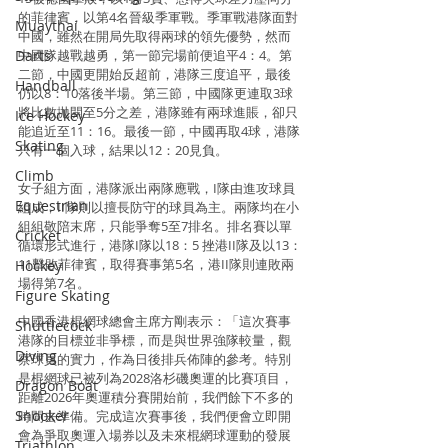
的菲律賓，以第4名晉級季軍戰。季軍戰港隊面對
Muaythai
中國，雖然在開局先取得兩球的領先優勢，然而
Darts
中國隊越戰越勇，第一節完場前便追平4：4。第
二節，中國更開始反超前，港隊三度追平，最後
Handball
仍以8：10落後半場。第三節，中國隊更連取3球
將比數拋開至5分之差，港隊雖有兩球進賬，卻只
Ice Hockey
能追近至11：16。最後一節，中國再取4球，港隊
Skating
只有一個入球，結果以12：20見負。
Climb
女子組方面，港隊派出兩隊應戰，I隊由進攻球員
Equestrian
組成，II隊則以擅長防守的球員為主。兩隊均在小
組組敬陪末席，只能爭奪5至7排名。排名賽以單
Cricket
循環形式進行，港隊I隊以18：5 挫港II隊及以13：
11擊敗菲律賓，取得賽事第5名，港II隊則連敗兩
Hockey
場得第7名。
Figure Skating
中國香港棍網球總會主席方剛表示：「這次賽事
Shuttlecock
港隊的目標並非爭標，而是與世界強隊較量，觀
Diving
察球員的實力，作為日後排兵佈陣的參考。特別
是棍網球已被列為2028洛杉磯奧運的比賽項目，
Dragon Boat
距離2026年奧運積分賽開始前，我們餘下不多的
Snooker
時間去準備。完成這次賽事後，我們便會立即開
會為爭取奧運入場券以及未來棍網球運動的發展
Triathlon