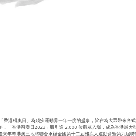
日）「香港殘奧日」為殘疾運動界一年一度的盛事，旨在為大眾帶來各
，「香港殘奧日2023」吸引逾 2,600 位觀眾入場，成為香港最大
逢來年粵港澳三地將聯合承辦全國第十二屆殘疾人運動會暨第九屆特