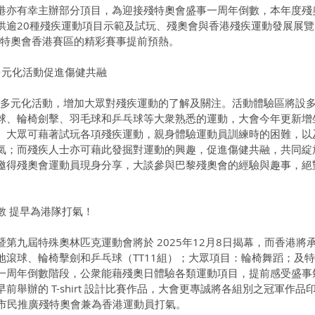
港亦有幸主辦部分頂目，為迎接殘特奧會盛事一周年倒數，本年度殘
供逾20種殘疾運動項目示範及試玩、殘奧會與香港殘疾運動發展展
殘特奧會香港賽區的精彩賽事提前預熱。
　多元化活動促進傷健共融
項多元化活動，增加大眾對殘疾運動的了解及關注。活動體驗區將設多
球、輪椅劍擊、羽毛球和乒乓球等大衆熟悉的運動，大會今年更新增
。大眾可藉著試玩各項殘疾運動，親身體驗運動員訓練時的困難，以
氣；而殘疾人士亦可藉此發掘對運動的興趣，促進傷健共融，共同綻
邀得殘奧會運動員現身分享，大談參與巴黎殘奧會的經驗與趣事，絕
數 提早為港隊打氣！
第九屆特殊奧林匹克運動會將於 2025年12月8日揭幕，而香港將
地滾球、輪椅擊劍和乒乓球（TT11組）；大眾項目：輪椅舞蹈；及
一周年倒數階段，公衆能藉殘奧日體驗各類運動項目，提前感受盛事
舉辦的 T-shirt 設計比賽作品，大會更專誠將各組別之冠軍作品印製
，向市民推廣殘特奧會兼為香港運動員打氣。