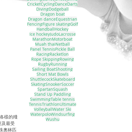
Cricket
Cycling
Dance
Darts
Diving
Dodgeball
Dragon boat
Dragon dance
Equestrian
Fencing
Figure skating
Golf
Handball
Hockey
Ice hockey
Judo
Lacrosse
Marathon
Motorboat
Muah thai
Netball
Panel Tennis
Pickle Ball
Racing
Racketlon
Rope Skipping
Rowing
Rugby
Running
Sailing Boat
Shooting
Short Mat Bowls
Shuttlecock
Skateboard
Skating
Snooker
Soccer
Spartan
Squash
Stand Up Paddling
Swimming
Table tennis
Tennis
Triathlon
Ultimate
Volleyball
Water Ski
Waterpolo
Windsurfing
式各樣的殘
Wushu
型及最受
殊奧林匹