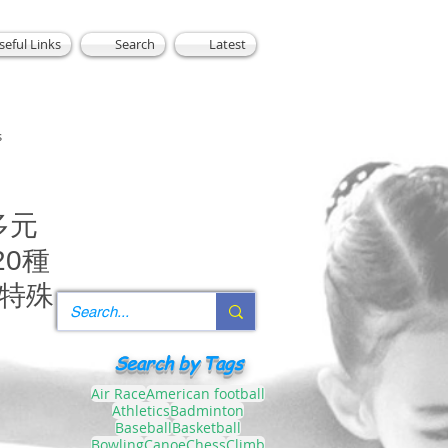
seful Links
Search
Latest
s
多元
20種
屆特殊
Search by Tags
Air Race
American football
Athletics
Badminton
Baseball
Basketball
Bowling
Canoe
Chess
Climb