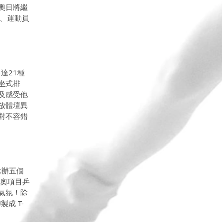
奧日將繼
覽、運動員
達21種
坐式排
及感受他
放體壇異
對不容錯
承辦五個
特奧項目乒
氣氛！除
成 T-