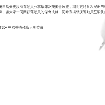
奧日當天更設有運動員分享環節及殘奧會展覽，期間更將首次展出巴黎
牌，讓大家一同回顧運動員的傑出成就，同時宣揚殘疾運動員堅毅及
MITED/ 中國香港殘疾人奧委會