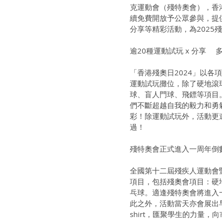
克運動會（殘特奧會），香
續免費開放予公眾參與，提
分享等精彩活動，為2025
逾20種運動試玩 x 分享 
「香港殘奧日2024」以各
運動試玩攤位，除了硬地滾
球、盲人門球、飛鏢等項目
們不斷超越自我的毅力和勇
彩！除運動試玩外，活動更
過！
殘特奧會正式進入一周年倒
全國第十二屆殘疾人運動會暨
項目，包括殘奧會項目：硬
乓球。適逢殘特奧會將進入
此之外，活動當天亦會展出早前
shirt，匯聚學生的力量