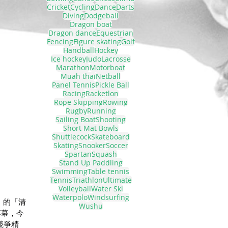
Cricket
Cycling
Dance
Darts
Diving
Dodgeball
Dragon boat
Dragon dance
Equestrian
Fencing
Figure skating
Golf
Handball
Hockey
Ice hockey
Judo
Lacrosse
Marathon
Motorboat
Muah thai
Netball
Panel Tennis
Pickle Ball
Racing
Racketlon
Rope Skipping
Rowing
Rugby
Running
Sailing Boat
Shooting
Short Mat Bowls
Shuttlecock
Skateboard
Skating
Snooker
Soccer
Spartan
Squash
Stand Up Paddling
Swimming
Table tennis
Tennis
Triathlon
Ultimate
Volleyball
Water Ski
Waterpolo
Windsurfing
事」的「清
Wushu
落幕，今
競爭精