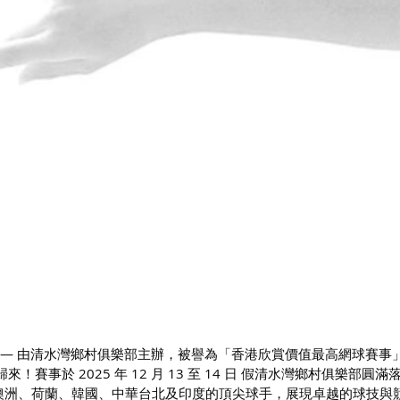
 15 日 — 由清水灣鄉村俱樂部主辦，被譽為「香港欣賞價值最高網球賽
賽事於 2025 年 12 月 13 至 14 日 假清水灣鄉村俱樂部圓滿
、澳洲、荷蘭、韓國、中華台北及印度的頂尖球手，展現卓越的球技與