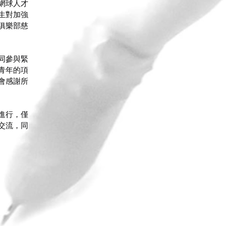
網球人才
生對加強
俱樂部慈
同參與緊
青年的項
會感謝所
進行，僅
交流，同