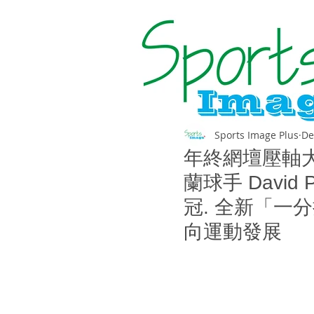
Sports Image Plus
De
年終網壇壓軸大
蘭球手 David
冠. 全新「一
向運動發展