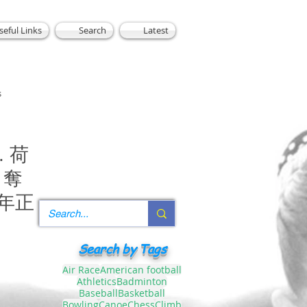
seful Links
Search
Latest
s
 荷
 奪
青年正
Search by Tags
Air Race
American football
Athletics
Badminton
Baseball
Basketball
Bowling
Canoe
Chess
Climb