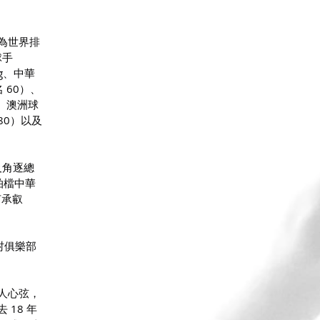
為世界排
手 
ng、中華
 60）、
）、澳洲球
 80）以及
及角逐總
 拍檔中華
何承叡 
村俱樂部
人心弦，
18 年