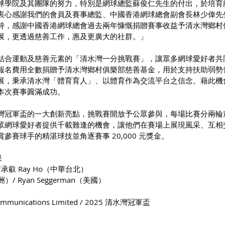
球學院及其團隊的努力，特別是網球總監蘇俊仁先生的付出，於培育
衷心感謝我們的會員及賽事總監、中國香港網球總會副會長林少偉先
持，感謝中國香港網球總會過去兩年慷慨捐贈賽事收益予清水灣鄉村
展，更透過慈善工作，惠及更廣大的社群。」
結合運動及慈善元素的「清水灣一分挑戰賽」，讓眾多網球愛好者共
報名費用全數捐贈予清水灣鄉村俱樂部慈善基金，用於支持扶助弱勢
展，秉承清水灣「體育育人」、以體育作為交流平台之信念。藉此機
本次賽事圓滿成功。
灣冠軍盃的一大創新亮點，挑戰賽開放予公眾參與，每場比賽分兩輪
眾網球愛好者提供千載難逢的機會，讓他們在賽場上展現風采、互相
參賽球手的精湛球技並角逐賽事 20,000 元獎金。
果
 何承叡 Ray Ho（中華台北）
洲）/ Ryan Seggerman（美國）
unications Limited / 2025 清水灣冠軍盃