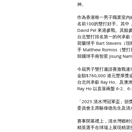
神。
作為香港唯一男子職業室內
名前100的雙打好手。其中，包
David Pel 來港參戰。其
台北雙打排名第一的何承叡 Ray
荷蘭球手 Bart Stevens
手 Matthew Romios（雙
韓國球手南智星 Jisung N
今屆男子雙打邀請賽激戰連
金額$760,000 港元豐厚
台北何承叡 Ray Ho、及澳洲 Ma
Ray Ho 以直落兩盤 6-2、
「2025 清水灣冠軍盃」
委員會主席駱偉德先生及清
賽事閉幕禮上，清水灣鄉村
精英選手在球場上展現精湛技