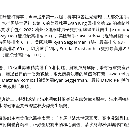
網球雙打賽事，今年迎來第十八屆，賽事陣容星光熠熠，大部分選手
括男雙世界排名第16的美國球手Evan King 及排名第 29 的荷蘭球
餘參賽球手包括 2022 杭州亞運網球男子雙打金牌得主莊吉生 Jason Ju
 Ho（雙打最高排名 69）、美國球手 Vasil Kirkov（現時男雙排名
（現時男雙排名 61）、美國球手 Ryan Seggerman（雙打最高排名 63
打最高排名 69）、印度球手 Vijay Sundar Prashanth （雙打最高排名
am（雙打最高排名 102）。
場，10 位世界級精英選手互相切磋、施展渾身解數，爭奪冠軍寶座
獎金。經過首日的一番激戰後，兩支躋身決賽的隊伍為荷蘭 David Pel
tthew Romios 拍檔美國Ryan Seggerman。最後 David Pel 與
6-2 擊敗對手獲勝。
頒獎典禮上，特別邀請了清水灣鄉村俱樂部主席黃偉光醫生、清水灣鄉
水灣冠軍盃賽事總監林少偉先生頒獎。
俱樂部主席黃偉光醫生表示：「本屆『清水灣冠軍盃』賽事激烈且扣
術與體育精神，正好體現賽事的核心價值。清水灣鄉村俱樂部在過去 