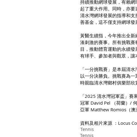
持續推動網球發展，有賴網
起了重大作用。同時，亦要
清水灣網球發展的指導和支
善基金，這不僅支持網球發
黃醫生續指，今年推出全新
湊刺激的賽事。所有挑戰賽
目，推動體育運動的永續發
有球手、參加者與觀眾，讓
「一分挑戰賽」是本屆清水
以一分決勝負。挑戰賽為一
時親臨清水灣鄉村俱樂部欣賞
「2025 清水灣冠軍盃」賽
冠軍 David Pel （荷蘭）/
亞軍 Matthew Romios（澳
資料及相片來源 ：Locus Comm
Tennis
Tennis