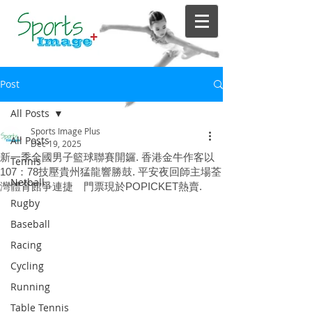
Post
All Posts
Sports Image Plus
All Posts
Dec 19, 2025
新一季全國男子籃球聯賽開鑼. 香港金牛作客以
Tennis
107：78技壓貴州猛龍響勝鼓. 平安夜回師主場荃
Netball
灣體育館爭連捷 門票現於POPICKET熱賣.
Rugby
Baseball
Racing
Cycling
Running
Table Tennis