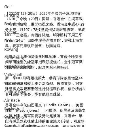
Golf
【2025年12月20日】2025年全國男子籃球聯賽
Fencing
（NBL）今晚（20日）開鑼，香港金牛在揭幕戰
Badminton
作客貴州猛龍，展開衛冕之路。香港金牛憑4人得
分上雙，以107：78技壓貴州猛龍敲響勝鼓，爭取
Soccer
NBL「三連霸」有個好開始。球隊將於下周三平
安夜（24日）回師主場荃灣體育館，迎戰上海玄
Lacrosse
鳥，賽事門票現正發售，欲購從速。
Rowing
香港金牛上季強勢衛冕NBL冠軍，賽會今晚安排
Swimming
簡單而隆重的總冠軍指環頒授儀式，金牛冠軍職
Rope Skipping
球員接過冠軍戒指，紀念奪冠光輝時刻。
Volleyball
新一季NBL聯賽規模擴大，參賽球隊數目增至14
Water Ski
隊，競爭形勢較上季更為激烈。按照賽制，14支
球隊將於常規賽階段進行雙循環作賽，積分榜首8
Sailing Boat
名可進身季後賽，爭奪總冠軍殊榮。
Air Race
香港金牛今仗由巴爾文（Ondřej Balvín）、美臣
Basketball
鍾斯（Mason Jones）、刁展望、孫晨然及盧藝文
先發上陣，兩軍開賽攻勢此起彼落，香港金牛早
Waterpolo
段有孫晨然及後備上陣的董健施3分冷箭，兩度領
Stand Up Paddling
先過3分，卻未能進一步拉開分差，被貴州猛龍咬