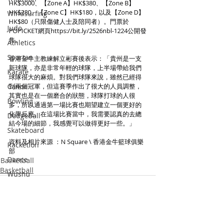
HK$3000、【Zone A】HK$380、【Zone B】
HK$280、【Zone C】HK$180，以及【Zone D】
Windsurfing
HK$80（只限傷健人士及陪同者）。門票於 
Judo
POPICKET網頁https://
bit.ly/2526nbl-1224公開發
售。
Athletics
Spartan
香港金牛主教練解立彬賽後表示：「貴州是一支
新球隊，亦是非常年輕的球隊，上半場帶給我們
Karate
球隊很大的麻煩。對我們球隊來說，雖然已經得
Canoe
到兩個冠軍，但這賽季作出了很大的人員調整，
其實也是在一個磨合的狀態，球隊打球的人很
Bowling
多，所以通過第一場比賽也期望建立一個更好的
化學反應。在這場比賽當中，我需要認真的去總
Dodgeball
結今場的細節，我感覺可以做得更好一些。」
Skateboard
資料及相片來源 ：N Square \ 香港金牛籃球俱樂
Racketlon
部
Dance
Basketball
Basketball
Wushu
Squash
Pickle Ball
Padel Tennis