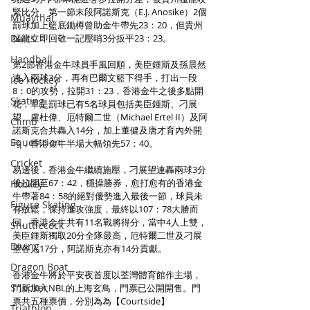
緊比分，第一節末段阿諾斯克（E.J. Anosike）2個
Muaythai
罰球加上籃底鋤樽曾助金牛帶先23：20，但貴州
Darts
猛龍立即回敬一記壓哨3分扳平23：23。
Handball
第2節香港金牛球員手風回順，美臣鍾斯及孫晨然
連入兩球3分，再有巴爾文籃下得手，打出一段
Ice Hockey
8：0的攻勢，拉開31：23，香港金牛之後多點開
Skating
花，單是罰球已有5名球員包括美臣鍾斯、刁展
望、盧杜偉、厄特爾二世（Michael Ertel II）及阿
Climb
諾斯克合共轟入14分，加上董健及唐才育內外開
Equestrian
弓，香港金牛半場大幅領先57：40。
Cricket
易邊後，香港金牛繼續施壓，刁展望連轟兩球3分
後拉開至67：42，穩操勝券，愈打愈有的香港金
Hockey
牛帶著84：58的絕對優勢進入最後一節，球員未
Figure Skating
有放鬆，保持進攻強度，最終以107：78大勝而
回。香港金牛共有11名戰將得分，當中4人上雙，
Shuttlecock
美臣鍾斯獨取20分全隊最高，厄特爾二世及刁展
Diving
望各入17分，阿諾斯克亦有14分貢獻。
Dragon Boat
香港金牛將於平安夜首度以荃灣體育館作主場，
Snooker
鬥新加入NBL的上海玄鳥，門票已公開開售。門
票共五種票價，分別為為【Courtside】
Triathlon