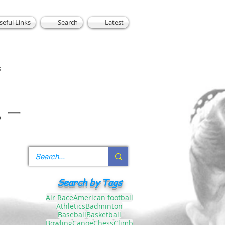
seful Links
Search
Latest
s
，一
Search by Tags
Air Race
American football
Athletics
Badminton
Baseball
Basketball
Bowling
Canoe
Chess
Climb