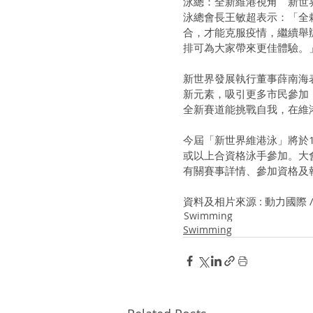
泳總：全新維港視角　新世
泳總會長王敏超表示：「全
合，才能克服疫情，繼續舉
排可為大家帶來更佳體驗。」
新世界發展執行董事薛南海
新元素，吸引更多市民參加
全新賽道能挑戰自我，在維
今屆「新世界維港泳」將於1
或以上合資格泳手參加。大會
有關賽事詳情、參加資格及報名，可
資料及相片來源 : 動力國際
Swimming
Swimming