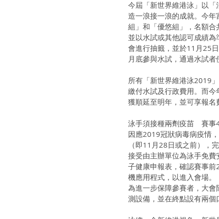
今屆「新世界維港泳」以「
造一浪接一浪的成就。今年
組」和「優悠組」，名額合共
並以水試或其他認可成績為
會進行抽籤，並於11月25
月底參與水試，通過水試者
所有「新世界維港泳201
繳付水試及行政費用。而今
獲順延至明年，並可享報名
泳手須接種兩劑疫苗　賽事
因應2019冠狀病毒病疫情
（即11月28日或之前），
接受由主辦單位為泳手免費
子健康申報表，確認賽事前2
機應用程式，以進入會場。 
為進一步保障參賽者，大會
測設備，並在終點設有兩個