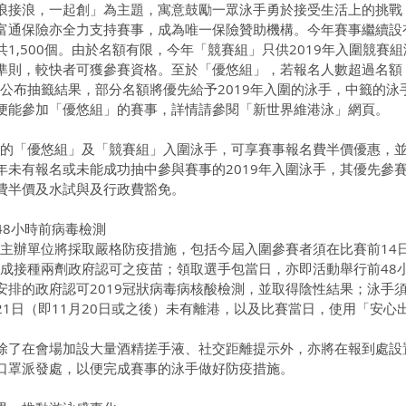
浪接浪，一起創」為主題，寓意鼓勵一眾泳手勇於接受生活上的挑戰
富通保險亦全力支持賽事，成為唯一保險贊助機構。今年賽事繼續設
1,500個。由於名額有限，今年「競賽組」只供2019年入圍競賽
準則，較快者可獲參賽資格。至於「優悠組」，若報名人數超過名額
日公布抽籤結果，部分名額將優先給予2019年入圍的泳手，中籤的泳
便能參加「優悠組」的賽事，詳情請參閱「新世界維港泳」網頁。 
9」的「優悠組」及「競賽組」入圍泳手，可享賽事報名費半價優惠，
年未有報名或未能成功抽中參與賽事的2019年入圍泳手，其優先參
費半價及水試與及行政費豁免。
48小時前病毒檢測
，主辦單位將採取嚴格防疫措施，包括今屆入圍參賽者須在比賽前14
完成接種兩劑政府認可之疫苗；領取選手包當日，亦即活動舉行前48
安排的政府認可2019冠狀病毒病核酸檢測，並取得陰性結果；泳手
1日（即11月20日或之後）未有離港，以及比賽當日，使用「安心
除了在會場加設大量酒精搓手液、社交距離提示外，亦將在報到處設
口罩派發處，以便完成賽事的泳手做好防疫措施。 