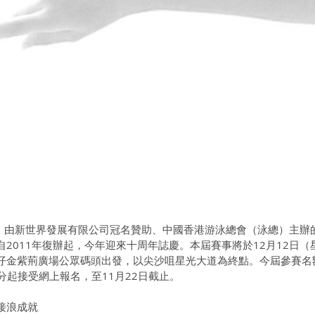
香港）由新世界發展有限公司冠名贊助、中國香港游泳總會（泳總）主辦
2011年復辦起，今年迎來十周年誌慶。本屆賽事將於12月12日（
仔金紫荊廣場公眾碼頭出發，以尖沙咀星光大道為終點。今屆參賽名
30分起接受網上報名，至11月22日截止。
接浪成就 