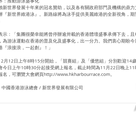
界：推動游泳盛事化 
賴新世界發展十年來的冠名贊助，以及各有關政府部門及機構的鼎力
辦『新世界維港泳』。新路線將為泳手提供美麗維港的全新視角，期
 
表示：「集團很榮幸能將曾停辦逾卅載的香港體壇盛事承傳下去，且
，為游泳運動在香港的普及化及盛事化，出一分力。我們衷心期盼今
港『浪接浪，一起創』！」 
2月12日上午8時15分開始，「競賽組」及「優悠組」分別歡迎14歲
今日上午10時30分起接受網上報名，截止時間為11月22日晚上11
瀏覽大會網頁http://www.hkharbourrace.com。
 / 中國香港游泳總會 / 新世界發展有限公司