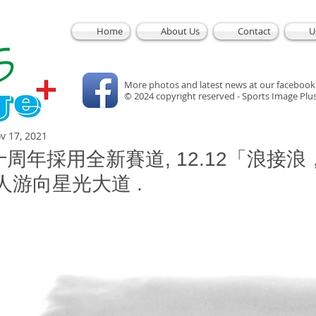
Home
About Us
Contact
U
More photos and latest news at our facebook
© 2024 copyright reserved - Sports Image Plu
v 17, 2021
周年採用全新賽道, 12.12「浪接浪
人游向星光大道 .