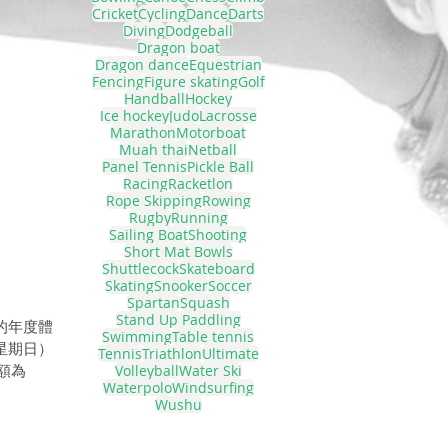
Cricket
Cycling
Dance
Darts
Diving
Dodgeball
Dragon boat
Dragon dance
Equestrian
Fencing
Figure skating
Golf
Handball
Hockey
Ice hockey
Judo
Lacrosse
Marathon
Motorboat
Muah thai
Netball
Panel Tennis
Pickle Ball
Racing
Racketlon
Rope Skipping
Rowing
Rugby
Running
Sailing Boat
Shooting
Short Mat Bowls
Shuttlecock
Skateboard
Skating
Snooker
Soccer
Spartan
Squash
Stand Up Paddling
的年度體
Swimming
Table tennis
星期日）
Tennis
Triathlon
Ultimate
額為
Volleyball
Water Ski
Waterpolo
Windsurfing
Wushu