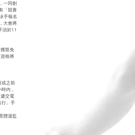
，一同創
有「競賽
組泳手報名
，大會將
手須於11
並獲豁免
賽資格將
日或之前
小時內，
須遞交電
出行」手
置體溫監