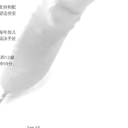
支持和配
望這些安
每年加入
屆泳手於
和12歲
時59分。
See All