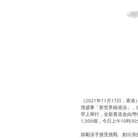
（2021年11月17日，
壇盛事「新世界維港泳」，自
早上舉行，全新賽道改由灣
1,500個，今日上午10時
鼓勵泳手接受挑戰　創出浪