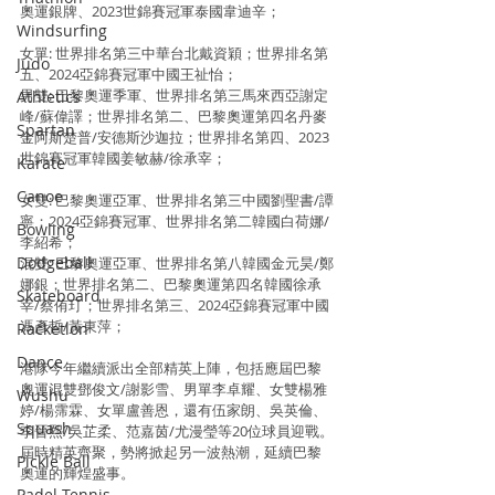
奧運銀牌、2023世錦賽冠軍泰國韋迪辛；
Windsurfing
女單: 世界排名第三中華台北戴資穎；世界排名第
Judo
五、2024亞錦賽冠軍中國王祉怡；
男雙: 巴黎奧運季軍、世界排名第三馬來西亞謝定
Athletics
峰/蘇偉譯；世界排名第二、巴黎奧運第四名丹麥
Spartan
金阿斯楚普/安德斯沙迦拉；世界排名第四、2023
世錦賽冠軍韓國姜敏赫/徐承宰；
Karate
Canoe
女雙: 巴黎奧運亞軍、世界排名第三中國劉聖書/譚
寧；2024亞錦賽冠軍、世界排名第二韓國白荷娜/
Bowling
李紹希；
Dodgeball
混雙: 巴黎奧運亞軍、世界排名第八韓國金元昊/鄭
娜銀；世界排名第二、巴黎奧運第四名韓國徐承
Skateboard
宰/蔡侑玎；世界排名第三、2024亞錦賽冠軍中國
馮彥哲/黃東萍；
Racketlon
Dance
港隊今年繼續派出全部精英上陣，包括應屆巴黎
奧運混雙鄧俊文/謝影雪、男單李卓耀、女雙楊雅
Wushu
婷/楊霈霖、女單盧善恩，還有伍家朗、吳英倫、
Squash
李晉熙/吳芷柔、范嘉茵/尤漫瑩等20位球員迎戰。
屆時精英齊聚，勢將掀起另一波熱潮，延續巴黎
Pickle Ball
奧運的輝煌盛事。
Padel Tennis