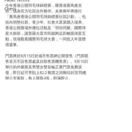
今年香港公開羽毛球錦標賽，獲香港賽馬會支
Chess
持，成為官方社區合作夥伴。未來兩年將推行
「賽馬會香港公開羽毛球錦標賽社區計劃」，包
括向弱勢社群、青少年、社會大眾派贈入場券、
香港公開賽場外攤位活動及「羽你同樂」國際球
星大師班，讓普羅大眾市民能夠近距離跟球星互
動，現場觀看國際羽毛球大賽，一同投入年度體
壇盛事。
門票將於8月15日於城市售票網公開發售（門票開
售首天不設售票處及自助售票機售票）。9月10日
舉行的外圍賽及男雙女雙首輪正賽門票免費派
發，即日起可寄貼上$2.2 郵票之回郵信封至羽總
辦公室索取，每人限取4張，額滿即止。
http://xn--www-
li9dq5k6tug6hosn46ocnelq1c4g4as6bi9ab6t
......
資料及相片來源 : 中國香港羽毛球總會
Badminton
Badminton