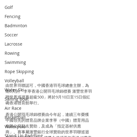
Golf
Fencing
Badminton
Soccer
Lacrosse
Rowing
Swimming
Rope Skipping
Volleyball
由世界羽聯認可，中國香港羽毛球總會主辦，為
Water Ski
期6天的「李寧香港公開羽毛球錦標賽 滙豐世界羽
聯世界巡迴賽超級500」將於9月10日至15日假紅
Sailing Boat
磡香港體育館舉行。
Air Race
香港公開羽毛球錦標賽由今年起，連續三年榮獲
Basketball
中國領先的體育品牌企業李寧（中國）體育用品
有限公司冠名贊助，及成為「指定器材供應
Waterpolo
商」。賽事屬滙豐銀行全球贊助的世界羽聯巡迴
Stand Up Paddling