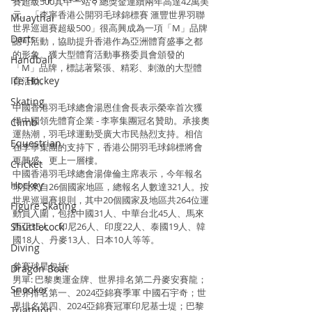
賽超級500其中一站，總獎金連續兩年高達42萬美
元。「李寧香港公開羽毛球錦標賽 滙豐世界羽聯
Muaythai
世界巡迴賽超級500」很高興成為一項「M」品牌
Darts
認可活動，協助提升香港作為亞洲體育盛事之都
的形象。獲大型體育活動事務委員會頒發的
Handball
「M」品牌，標誌著緊張、精彩、刺激的大型體
Ice Hockey
育活動。
Skating
中國香港羽毛球總會湯恩佳會長表示榮幸首次獲
得中國領先體育企業 - 李寧集團冠名贊助。承接奧
Climb
運熱潮，羽毛球運動受廣大市民熱烈支持。相信
Equestrian
在李寧集團的支持下，香港公開羽毛球錦標將會
更興盛、更上一層樓。
Cricket
中國香港羽毛球總會湯偉倫主席表示，今年報名
Hockey
球員來自26個國家地區，總報名人數達321人。按
世界巡迴賽規則，其中20個國家及地區共264位運
Figure Skating
動員入圍，包括中國31人、中華台北45人、馬來
Shuttlecock
西亞35人、印尼26人、印度22人、泰國19人、韓
國18人、丹麥13人、日本10人等等。
Diving
參賽球星包括:
Dragon Boat
男單: 巴黎奧運金牌、世界排名第二丹麥安賽龍；
Snooker
世界排名第一、2024亞錦賽季軍 中國石宇奇；世
界排名第四、2024亞錦賽冠軍印尼基士堤；巴黎
Triathlon