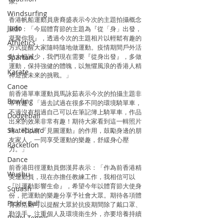
康。
Windsurfing
香港帆船運動員唐裔盛表示今次的主題拍攝概念
Judo
新鮮：「今屆體育節的主題為『從「身」出發，
凝聚你我』，透過今次的主題相片以輕鬆有趣的
Athletics
方式提醒大家隨時隨地做運動。疫情期間戶外活
動大幅減少，我們現在需要『從身出發』，多做
Spartan
運動，保持強健的體魄，以無懼風浪的香港人精
Karate
神迎接未來的挑戰。」
Canoe
前香港單車運動員馬詠茹表示今次的拍攝主題非
Bowling
常有趣：「過去試過在很多不同的環境騎單車，
不過沒有想過自己可以在筆記簿上騎單車，作品
Dodgeball
出來的效果非常有趣！期待大家看到這一輯照片
Skateboard
時，可以有『見圖運動』的作用，鼓勵身邊的朋
友家人，一同享受運動的樂趣，舒緩身心壓
Racketlon
力。」
Dance
前香港田徑運動員鄧漢昇表示：「作為前香港精
Wushu
英運動員，現在亦擔任教練工作，我相信可以
『以運動影響生命』，希望今年以體育節大使身
Squash
份，把運動的樂趣分享予社會大眾。期待各項體
Pickle Ball
育節活動可以提醒大眾於抗疫期間除了戴口罩、
勤洗手、注重個人及環境衛生外，亦要培養持續
Padel Tennis