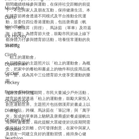
期間繼續積極參與運動，在保持社交距離的前提
Muaythai
下，不忘與家人及朋友互動，保持健康生活。本
年體育節將會透過不同模式及平台推動全民運
Darts
動，並委任四位香港運動員，包括唐裔盛（帆
Handball
船）﹑鄧漢昇（田徑）、馬詠茹 （單車）及符嘉
珈（劍撃）為體育節大使，鼓勵市民於線上線下
Ice Hockey
都身體力行參與體育節活動，培養恆常運動的良
Skating
好習慣。
Climb
「枱上的運動會」
今屆體育節的主題照片以「枱上的運動會」為概
Equestrian
念，把家中的餐枱和書桌上的物件和抗疫用品搖
Cricket
身一變，成為其中三位體育節大使享受運動的樂
園。
Hockey
Figure Skating
在過去數月抗疫期間，市民大量減少戶外活動，
體育節希望透過「枱上的運動會」鼓勵大家投入
Shuttlecock
創意運動世界。主題照片包括鄧漢昇於書桌上以
「便利貼」跨欄、馬詠茹在「筆記簿」與「萬字
Diving
夾」製成的單車路上馳騁及唐裔盛於餐桌揚帆出
Dragon Boat
海的有趣畫面，藉此提醒大眾縱使於抗疫期間需
要保持社交距離，仍可發揮創意，在家中與家人
Snooker
及朋友一同建立良好的運動習慣，維持身心健
Triathlon