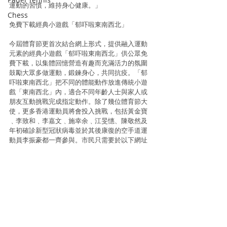
運動的習慣，維持身心健康。」
Chess
免費下載經典小遊戲「郁吓啦東南西北」
今屆體育節更首次結合網上形式，提供融入運動
元素的經典小遊戲「郁吓啦東南西北」供公眾免
費下載，以集體回憶營造有趣而充滿活力的氛圍
鼓勵大眾多做運動，鍛鍊身心，共同抗疫。「郁
吓啦東南西北」把不同的體能動作放進傳統小遊
戲「東南西北」內，適合不同年齡人士與家人或
朋友互動挑戰完成指定動作。除了幾位體育節大
使，更多香港運動員將會投入挑戰，包括黃金寶
﹑李致和﹑李嘉文﹑施幸余﹑江旻憓、陳敬然及
年初確診新型冠狀病毒並於其後康復的空手道運
動員李振豪都一齊參與。市民只需要於以下網址
下載及列印遊戲簡介和摺紙模，即可隨時隨地享
受運動的樂趣。
「郁吓啦東南西北」可於體育節網頁下載： 
http://fos.hkolympic.org
更多有關體育節的資訊及活動，可瀏覽體育節網
頁http://fos.hkolympic.org 及追蹤
Facebook「Festival of Sport 體育節」專頁