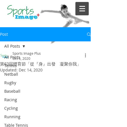
Post
All Posts
Sports Image Plus
All Posts
Oct 6, 2020
第63屆體育節「從『身』出發 凝聚你我」
Tennis
Updated:
Dec 14, 2020
Netball
Rugby
Baseball
Racing
Cycling
Running
Table Tennis