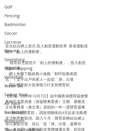
Golf
Fencing
Badminton
Soccer
Lacrosse
首次結合網上形式 投入創意運動世界  香港運動員
Rowing
融入「枱上的運動會」
Swimming
 ·   體育節主題照片「枱上的運動會」，投入創意
運動世界
Rope Skipping
·   網上免費下載經典小遊戲「郁吓啦東南西
Volleyball
北」，足不出戶與家人一起從「身」出發
·   四位體育節大使身體力行支持體育節
Water Ski
Sailing Boat
【香港，2020年10月7日】由中國香港體育協會暨
奧林匹克委員會（港協暨奧委會）主辦、康樂及
Air Race
文化事務署（康文署）資助的一年一度體育盛事 
Basketball
── 第63屆體育節， 因疫情關係自4月起多項典禮
及活動悉數取消。踏入十月，體育節將結合網上
Waterpolo
形式重新出發，並以「從『身』出發，凝聚你
我」為主題，鼓勵市民從身體健康出發，於抗疫
Stand Up Paddling