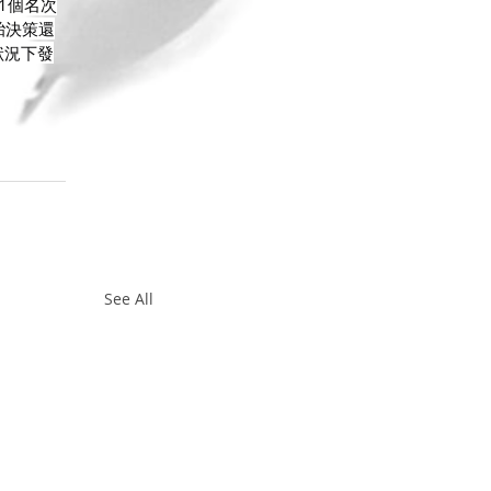
1個名次
胎決策還
狀況下發
See All