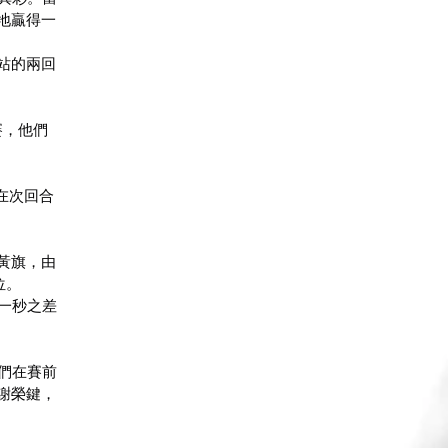
地贏得一
分站的兩回
標賽，他們
則在次回合
黃旗，由
位。
足一秒之差
他們在賽前
謝榮鍵，