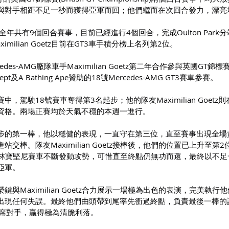
與對手相距不足一秒而獲得亞軍而回；他們繼而在次回合發力，漂亮
年共有9個回合賽事，目前已經進行4個回合，完成Oulton Park
milian Goetz目前在GT3車手積分榜上名列第2位。
es-AMG廠隊車手Maximilian Goetz第二年合作參與英國GT錦
ept及A Bathing Ape贊助的18號Mercedes-AMG GT3賽車參賽。
，駕駛18號賽車奪得第3名起步；他的隊友Maximilian Goetz
資格。兩場正賽均於天氣不穩的本週一進行。
步的第一棒，他以穩健的表現，一直守在第三位，直至賽事出現全場
交棒。隊友Maximilian Goetz接棒後，他們的位置已上升至第2
tz對領先的林寶堅尼賽車不斷發動攻勢，可惜直至終點仍無功而還，最終以不
亞軍。
與Maximilian Goetz合力展示一場極為出色的表演，完美執行
出現任何失誤。最終他們由頭帶到尾率先衝過終點，負責最後一棒的
次席對手，贏得極為清脆利落。