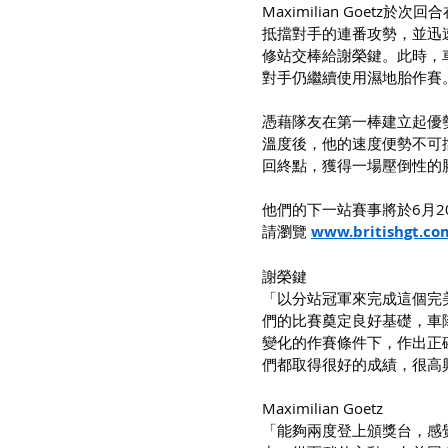
Maximilian Goe
抵擋對手的連番攻勢，並迅
修站交棒給謝榮鍵。此時，車
對手仍繼續使用濕地胎作賽
憑藉隊友在第一棒建立起優勢
溫度後，他的速度便勢不可
回終點，獲得一場壓倒性的勝
他們的下一站賽事將於6月
請瀏覽 
www.britishgt.co
謝榮鍵
「以分站冠軍來完成這個完
們的比賽奠定良好基礎，車
變化的作賽條件下，作出正
們都取得很好的成績，很高
Maximilian Goetz
「能夠兩度登上頒獎台，感