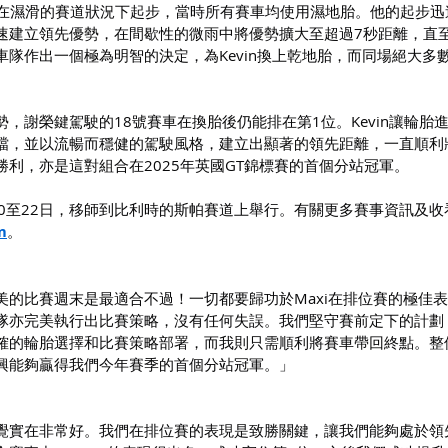
tz於次回合在濕滑的賽道狀況下起步，當時所有賽車均使用濕地胎。他的起步
速建立領先優勢，在間歇性的微雨中將優勢擴大至超過7秒距離，直
隊作出一個極為明智的決定，為Kevin換上乾地胎，而同場絕大多數
。
，謝榮鍵駕駛的18號賽車在換胎後仍能排在第1位。Kevin讓輪胎
擋，並以流暢而穩健的駕駛風格，建立出顯著的領先距離，一直順利
利，亦是這對組合在2025年英國GT錦標賽的首個分站冠軍。
20至22日，移師到比利時的斯帕賽道上舉行。有關更多賽事資訊及收
m
。
美的比賽週末是最適合不過！一切都要歸功於Maxi在排位賽的極佳
隊亦完美執行出比賽策略，沒有任何失誤。我們堅守賽前定下的計劃
確的輪胎選擇和比賽策略部署，而我則只需順利將賽車帶回終點。整
興能夠贏得我們今年賽季的首個分站冠軍。」
覺實在非常好。我們在排位賽的表現是致勝關鍵，讓我們能夠處於領