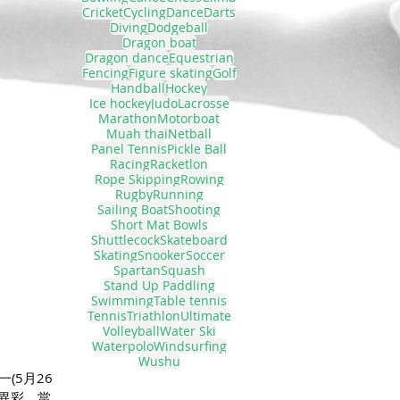
Cricket
Cycling
Dance
Darts
Diving
Dodgeball
Dragon boat
Dragon dance
Equestrian
Fencing
Figure skating
Golf
Handball
Hockey
Ice hockey
Judo
Lacrosse
Marathon
Motorboat
Muah thai
Netball
Panel Tennis
Pickle Ball
Racing
Racketlon
Rope Skipping
Rowing
Rugby
Running
Sailing Boat
Shooting
Short Mat Bowls
Shuttlecock
Skateboard
Skating
Snooker
Soccer
Spartan
Squash
Stand Up Paddling
Swimming
Table tennis
Tennis
Triathlon
Ultimate
Volleyball
Water Ski
Waterpolo
Windsurfing
Wushu
一(5月26
大放異彩。當