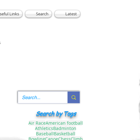
seful Links
Search
Latest
s
Search by Tags
Air Race
American football
Athletics
Badminton
Baseball
Basketball
Bowling
Canoe
Chess
Climb