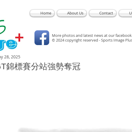
Home
About Us
Contact
U
More photos and latest news at our facebook
© 2024 copyright reserved - Sports Image Plu
y 28, 2025
GT錦標賽分站強勢奪冠