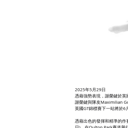
2025年5月29日
憑藉強勢表現，謝榮鍵於英國G
謝榮鍵與隊友Maximilian 
英國GT錦標賽下一站將於6
憑藉出色的發揮和精準的作賽策略，
日)，在Oulton Park賽道