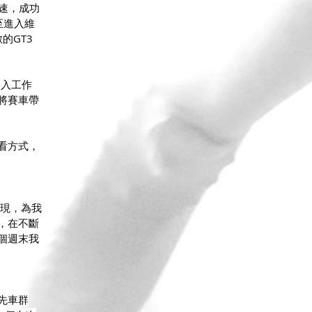
迅速，成功
至進入維
的GT3
進入工作
將賽車帶
看方式，
表現，為我
，在不斷
個週末我
先車群