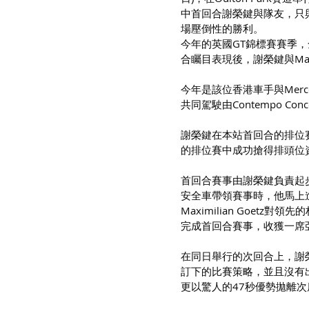
中首回合謝榮鍵與隊友，只
場壓倒性的勝利。
今年的英國GT錦標賽賽季，全
合矚目表現後，謝榮鍵與Maxi
今年是該位香港車手與Merced
共同駕駛由Contempo Conc
謝榮鍵在本站首回合的排位賽中
的排位賽中成功搶得排頭位
首回合賽事由謝榮鍵負責起
安全車帶領賽事時，他馬上進站
Maximilian Goe
完成首回合賽事，收獲一席
在同日舉行的次回合上，謝榮鍵
訂下的比賽策略，並且沒有
更以驚人的47秒優勢拋離