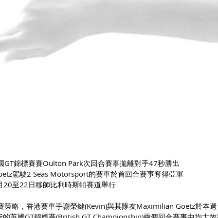
T錦標賽賽Oulton Park次回合賽事拋離對手47秒勝出
Goetz駕駛2 Seas Motorsport的賽車於首回合賽事奪得亞軍
月20至22日移師比利時斯帕賽道舉行
香港賽車手謝榮鍵(Kevin)與其隊友Maximilian Goetz於本週
舉行的英國GT錦標賽(British GT Championship)兩個回合賽事中均