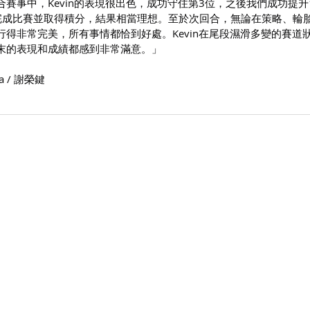
賽事中，Kevin的表現很出色，成功守住第3位，之後我們成功提升
完成比賽並取得積分，結果相當理想。至於次回合，無論在策略、輪
得非常完美，所有事情都恰到好處。Kevin在尾段濕滑多變的賽道
末的表現和成績都感到非常滿意。」
a / 謝榮鍵