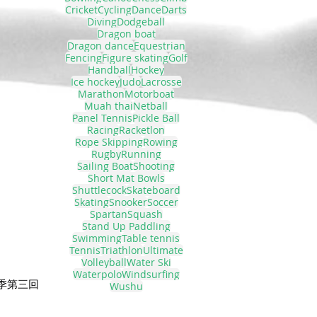
Cricket
Cycling
Dance
Darts
Diving
Dodgeball
Dragon boat
Dragon dance
Equestrian
Fencing
Figure skating
Golf
Handball
Hockey
Ice hockey
Judo
Lacrosse
Marathon
Motorboat
Muah thai
Netball
Panel Tennis
Pickle Ball
Racing
Racketlon
Rope Skipping
Rowing
Rugby
Running
Sailing Boat
Shooting
Short Mat Bowls
Shuttlecock
Skateboard
Skating
Snooker
Soccer
Spartan
Squash
Stand Up Paddling
Swimming
Table tennis
Tennis
Triathlon
Ultimate
Volleyball
Water Ski
Waterpolo
Windsurfing
賽季第三回
Wushu