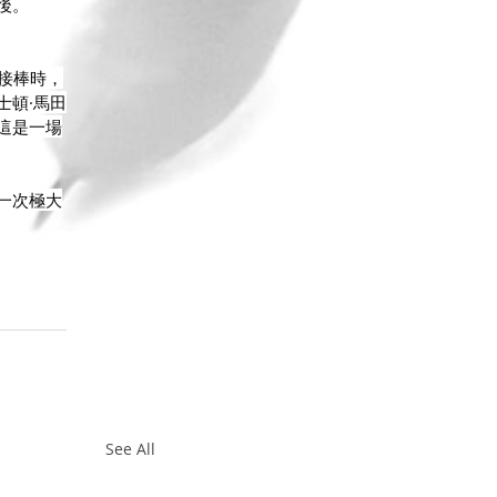
後。
們接棒時，
士頓·馬田
這是一場
一次極大
See All