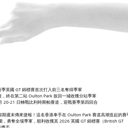
6 賽季英國 GT 錦標賽首次打入前三名奪得季軍
終在第二站 Oulton Park 扳回一城收獲分站季軍
 月 20-21 日轉戰比利時斯帕賽道，迎戰賽季第四回合
國的長假期週末傳來捷報！這名香港車手在 Oulton Park 賽道高潮迭起的
奪全場季軍，順利收獲其 2026 英國 GT 錦標賽（British GT 
首座獎盃。