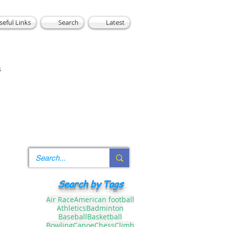
seful Links
Search
Latest
s
Search by Tags
Air Race
American football
Athletics
Badminton
Baseball
Basketball
Bowling
Canoe
Chess
Climb