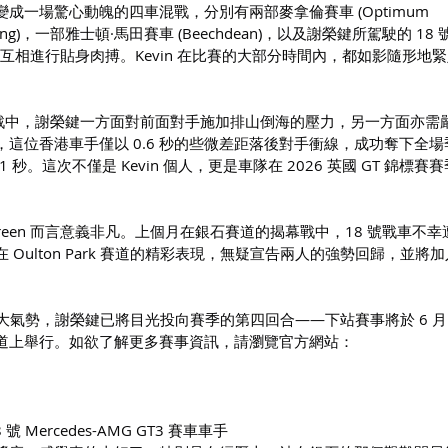
成一場驚心動魄的四車混戰，分別有兩部麥拿倫賽車 (Optimum 
 Racing)，一部雅士頓·馬田賽車 (Beechdean)，以及謝榮鍵所駕駛的 18 號
車，四車互相進行貼身肉搏。Kevin 在比賽的大部分時間內，都如影隨形地
奪戰中，謝榮鍵一方面對前面對手施加排山倒海的壓力，另一方面亦需
這位香港車手僅以 0.6 秒的些微差距落後對手衝線，成功奪下全場
1 秒。這次不僅是 Kevin 個人，更是車隊在 2026 英國 GT 錦標賽
Green 而言意義非凡。上個月在銀石賽道的揭幕戰中，18 號戰車不
Oulton Park 賽道的精彩表現，無疑宣告兩人的強勢回歸，並將
一役的強大氣勢，謝榮鍵已將目光投向賽季的第四回合——下站賽事將於 6 月 2
道上舉行。如欲了解更多賽事資訊，請瀏覽官方網站：
18 號 Mercedes-AMG GT3 賽車車手