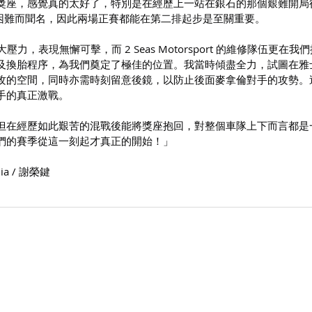
獎座，感覺真的太好了，特別是在經歷上一站在銀石的那個艱難開局
是以爬頭困難而聞名，因此兩場正賽都能在第二排起步是至關重要。
壓力，表現無懈可擊，而 2 Seas Motorsport 的維修隊伍更在我
及換胎程序，為我們奠定了極佳的位置。我當時傾盡全力，試圖在雅
攻的空間，同時亦需時刻留意後鏡，以防止後面麥拿倫對手的攻勢。
手的真正激戰。
但在經歷如此艱苦的混戰後能將獎座抱回，對整個車隊上下而言都是
們的賽季從這一刻起才真正的開始！」
a / 謝榮鍵