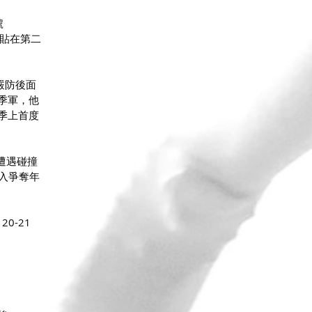
 
緊貼在第二
嚴防後面
季軍，他
賽季上首度
幸遭遇碰撞
加入爭奪年
0-21 