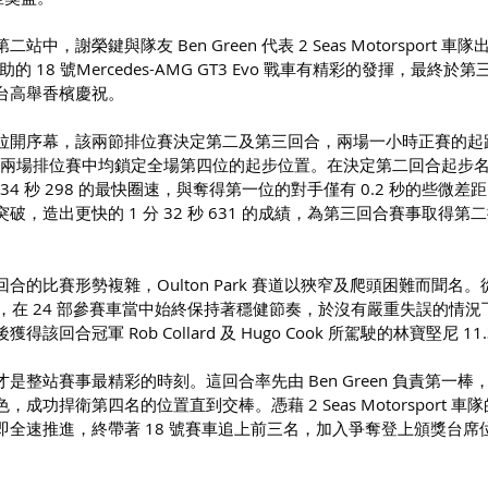
，謝榮鍵與隊友 Ben Green 代表 2 Seas Motorsport 車
pt 贊助的 18 號Mercedes-AMG GT3 Evo 戰車有精彩的發揮，最終於
台高舉香檳慶祝。
拉開序幕，該兩節排位賽決定第二及第三回合，兩場一小時正賽的起
een 在兩場排位賽中均鎖定全場第四位的起步位置。在決定第二回合起步
34 秒 298 的最快圈速，與奪得第一位的對手僅有 0.2 秒的些微差
，造出更快的 1 分 32 秒 631 的成績，為第三回合賽事取得第
的比賽形勢複雜，Oulton Park 賽道以狹窄及爬頭困難而聞名
een，在 24 部參賽車當中始終保持著穩健節奏，於沒有嚴重失誤的情
回合冠軍 Rob Collard 及 Hugo Cook 所駕駛的林寶堅尼 11.
是整站賽事最精彩的時刻。這回合率先由 Ben Green 負責第一棒
功捍衛第四名的位置直到交棒。憑藉 2 Seas Motorsport 車
全速推進，終帶著 18 號賽車追上前三名，加入爭奪登上頒獎台席