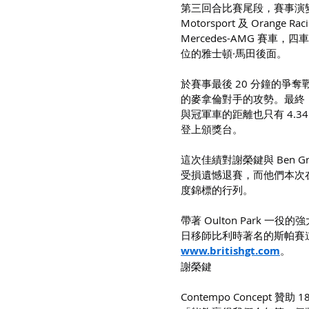
第三回合比賽尾段，賽事演變
Motorsport 及 Orange
Mercedes-AMG 賽
位的雅士頓·馬田後面。
於賽事最後 20 分鐘的爭
的麥拿倫對手的攻勢。最終，
與冠軍車的距離也只有 4.34
登上頒獎台。
這次佳績對謝榮鍵與 Ben 
受損遺憾退賽，而他們本次在 
度錦標的行列。
帶著 Oulton Park 
日移師比利時著名的斯帕賽
www.britishgt.com
。
謝榮鍵
Contempo Concept 贊助 