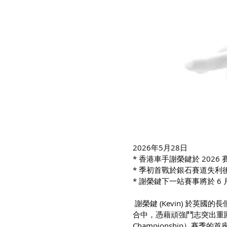
2026年5月28日
* 香港車手謝榮鍵於 202
* 季初首戰於銀石賽道失利後，
* 謝榮鍵下一站賽事將於 6
 謝榮鍵 (Kevin) 於英
合中，憑藉頑強鬥志突出重圍，勇
Championship）賽季的