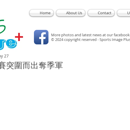
Home
About Us
Contact
U
More photos and latest news at our facebook
© 2024 copyright reserved - Sports Image Plu
y 27
T賽突圍而出奪季軍