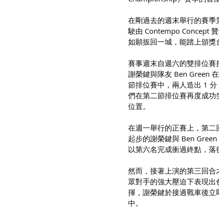
在剛過去的週末舉行的賽季第二站中
駛由 Contempo Conce
如願扳回一城，能踏上頒獎
賽事週末自週六的雙排位賽
謝榮鍵與隊友 Ben Gr
節排位賽中，兩人造出 1 分 
們在第二節排位賽再度成功突破
位置。
在週一舉行的正賽上，第二回合
起步的謝榮鍵與 Ben Gr
以第六名完成衝過終點，落後獲得該
然而，接著上演的第三回合才
眾對手的強大壓迫下表現出色，成
揮，謝榮鍵於接過戰車後立即
中。