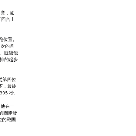
隊出賽，駕
第三回合上
跑位置。
名次的首
距。隨後他
二排的起步
。從第四位
況下，最終
395 秒。
，他在一
隊的團隊發
位的戰團