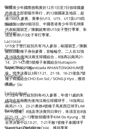
Golf
韓國青少年國際挑戰賽於12月1日至7日假韓國慶
尚南道北部密陽市舉行，約12個國家及地區，超
Fencing
過1500人參賽。賽事分U13、U15、U17及U19四
Badminton
個組別，共18個項目。中國香港青少年羽毛球隊
代表歐陽穎芝／陳鵬妮奪得U15女子雙打季軍、朱
Soccer
清宜奪得U13女子單打季軍。
Lacrosse
U15女子雙打組別共有76人參加，歐陽穎芝／陳鵬
Rowing
妮以頭號種子身份參賽，首輪輪空。二人在32強
及16強先後淘汰兩支韓國組合，8強再以兩局21-
Swimming
14、21-14力壓5號種子泰國組合Nuttaporn 
Rope Skipping
SANGTHAI／Shanitzada WHANTONGKHUM晉
級。惜準決賽以3局17-21、21-18、16-21僅負7號
Volleyball
種子韓國組合CHO Eun Sol／SONG Ji Hyo，獲得
季軍。
Water Ski
Sailing Boat
U13女子單打組別則有45人參賽，年僅11歲的朱
清宜在首兩圈先後淘汰兩位韓國球手，16強再以
Air Race
兩局21-13、23-21勇挫4號種子馬來西亞球手LIM 
Basketball
En Yu晉級。8強及準決賽同日舉行，朱清宜在8強
以21-19、21-13擊敗韓國球手KIM Do Kyung，惜
Waterpolo
在準決賽中以13-21、7-21不敵1號種子泰國球手
Stand Up Paddling
Supitcha SERISAKUNCHAI，獲得季軍。