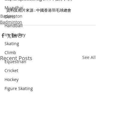
Muaythai
 資料及相片來源 : 中國香港羽毛球總會
Badminton
Darts
Badminton
Handball
Ice Hockey
Skating
Climb
Recent Posts
See All
Equestrian
Cricket
Hockey
Figure Skating
Shuttlecock
Diving
Dragon Boat
Snooker
Triathlon