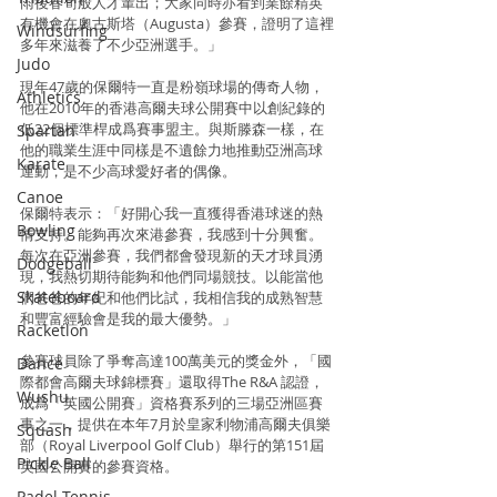
雨後春筍般人才輩出；大家同時亦看到業餘精英
有機會在奧古斯塔（Augusta）參賽，證明了這裡
Windsurfing
多年來滋養了不少亞洲選手。」
Judo
現年47歲的保爾特一直是粉嶺球場的傳奇人物，
Athletics
他在2010年的香港高爾夫球公開賽中以創紀錄的
低22個標準桿成爲賽事盟主。與斯滕森一樣，在
Spartan
他的職業生涯中同樣是不遺餘力地推動亞洲高球
Karate
運動，是不少高球愛好者的偶像。
Canoe
保爾特表示：「好開心我一直獲得香港球迷的熱
Bowling
情支持。能夠再次來港參賽，我感到十分興奮。
每次在亞洲參賽，我們都會發現新的天才球員湧
Dodgeball
現，我熱切期待能夠和他們同場競技。以能當他
Skateboard
們爸爸的年紀和他們比試，我相信我的成熟智慧
和豐富經驗會是我的最大優勢。」
Racketlon
參賽球員除了爭奪高達100萬美元的獎金外，「國
Dance
際都會高爾夫球錦標賽」還取得The R&A 認證，
Wushu
成爲「英國公開賽」資格賽系列的三場亞洲區賽
事之一，提供在本年7月於皇家利物浦高爾夫俱樂
Squash
部（Royal Liverpool Golf Club）舉行的第151屆
Pickle Ball
英國公開賽的參賽資格。
Padel Tennis