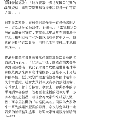
保爾特補充說：「能在賽事中獲得英國公開賽的
參賽資格，這對亞巡賽和香港來說都是一件可喜
Chess
之事。。」
對斯滕森來說，在粉嶺球場作賽一直是他籌劃之
一，這次終於如願以償。 他表示：「當我想到亞
洲的高爾夫球賽時，有幾個球場經常在我腦海中
浮現，很明顯香港和粉嶺球場就是其中之一。我
真的很期待這次參賽，同時也希望能碰上本地精
英球手。」
香港哥爾夫球會會長郭永亮在歡迎是次參賽的球
員致詞時表示：「闊別三年後，國際高爾夫賽事
終於回歸香港，我代表球會再次歡迎世界級球手
和觀眾再次來到粉嶺球場觀賽，這是令人十分鼓
舞的事情。登記索取門票進場觀賽事的球迷和市
民非常踴躍。社會大眾對今次賽事的熱烈回響，
令球會上下都十分振奮。事實上，參與賽事的球
手可謂陣容強勁，既有威名遠播的冠軍好手，亦
有本地的超新星，相信會為大家帶來精彩的激
戰；而今屆首辦的『粉嶺同樂谷』同樣為大家帶
來一系列娛樂性豐富的節目。今次球會舉辦一連
四天的體壇精彩盛事，歡迎大家進場親身體驗箇
中精彩。」