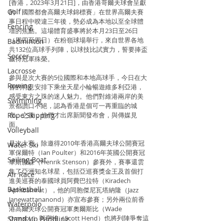
[香港，2023年3月21日]，由香港哥爾夫球會呈獻
Golf
的「國際都會高爾夫球錦標賽」在世界高爾夫賽
事日程中暌違三年後，勢必成為本地以至全球體
Fencing
壇的焦點。這場體育盛事將於本月23日至26日
（周四至周日）在粉嶺球場舉行，來自世界各地
Badminton
共132位高球手列陣，以球技比試實力，誓要捧盃
Soccer
贏得冠軍殊榮。
Lacrosse
參與是次大賽的5位國際和本地高球手，今日在大
Rowing
會的特意安排下乘坐天星小輪暢遊維多利亞港，
感受東方之珠的迷人魅力。他們對維港兩岸的美
Swimming
景都讚口不絕，認為香港是個可一再重臨的城
市。之後，他們才出席新聞發布會，與傳媒見
Rope Skipping
面。
Volleyball
是次大賽，除邀得2010年香港高爾夫球公開賽冠
Water Ski
軍保爾特（Ian Poulter）和2016年英國公開賽冠
Sailing Boat
軍斯滕森（Henrik Stenson）參賽外，賽事還雲
集了亞洲知名球星，包括亞巡賽獎金王及首個打
Air Race
進美巡賽的泰國球員阿費巴拉特（Kiradech 
Basketball
Aphibarnrat），他的同胞傑尼瓦塔納隆（Jazz 
Janewattananond）亦宣布參賽；另外兩位前香
Waterpolo
港高爾夫球公開賽冠軍奧爾斯比（Wade 
Ormsby）與亨特（Scott Hend）也將列陣爭奪這
Stand Up Paddling