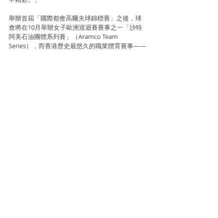
舉辦首屆「國際都會高爾夫球錦標賽」之後，球
會將在10月舉辦女子歐洲巡迴賽賽事之一「沙特
阿美石油團體系列賽」（Aramco Team 
Series），而香港歷史最悠久的職業體育賽事——
第62屆「香港高爾夫球公開賽」亦將於今年11月
復辦。
香港哥爾夫球會呈獻「國際都會高爾夫球錦標
賽」榮獲大型體育事務委員會頒發成為「M」品
牌認可活動，標誌著這是集合緊張、精彩和刺激
的大型體育活動。這項盛事將協助提升香港作為
亞洲體育盛事之都的形象。
Information and photo source : Elite Step Asia
Golf
Golf
Recent Posts
See All