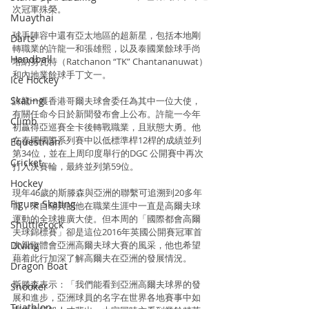
次冠軍殊榮。
Muaythai
球手陣容中還有亞太地區的超新星，包括本地剛
Darts
轉職業的許龍一和張雄熙，以及泰國業餘球手尚
Handball
塔納努瓦特（Ratchanon “TK” Chantananuwat）
和內地業餘球手丁文一。
Ice Hockey
Skating
許龍一獲香港哥爾夫球會委任為其中一位大使，
有關任命今日於新聞發布會上公布。許龍一今年
Climb
初贏得亞巡賽全卡後轉戰職業，且狀態大勇。他
在泰國國際系列賽中以低標準桿12桿的成績並列
Equestrian
第34位，並在上周印度舉行的DGC 公開賽中再次
Cricket
打入決賽輪，最終並列第59位。
Hockey
現年46歲的斯滕森與亞洲的聯繫可追溯到20多年
Figure Skating
前，來自瑞典的他在職業生涯中一直是高爾夫球
運動的全球推廣大使。但本周的「國際都會高爾
Shuttlecock
夫球錦標賽」卻是這位2016年英國公開賽冠軍首
次親臨體會亞洲高爾夫球大賽的風采，他也希望
Diving
藉着此行加深了解高爾夫在亞洲的發展情況。
Dragon Boat
斯滕森表示：「我們能看到亞洲高爾夫球界的發
Snooker
展和進步，亞洲球員的名字在世界各地賽事中如
Triathlon