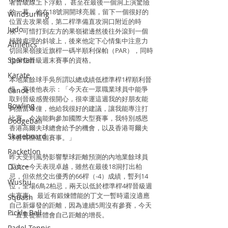
著晉級線上下浮動， 甚至在最後一個洞上演驚險
的一幕，他在18號洞開球亮麗，留下一個很好的
Windsurfing
位置去攻果嶺，第二桿準備直攻洞口附近的時
Judo
候，可惜打到左方的果嶺裙邊然後往外滾到一個
極難處理的斜坡上，後來他定下心情集中注意力
Athletics
切回果嶺接近旗桿一碼半順利保帕（PAR），同時
Spartan
也保住晉級週末賽事的資格。
Karate
本地業餘球手吳所謂以總成績低標準桿1桿順利晉
級，賽後他表示：「今天在一眾職業球員中能爭
Canoe
取到晉級感覺很開心，很幸運這週我的好朋友能
Bowling
夠擔當球僮，他給我很好的建議，讓我能專注打
比賽。今次能夠參加國際大型賽事，我特別感恩
Dodgeball
香港高爾夫球總會給予的機會，以及香港哥爾夫
Skateboard
球會籌辦這個賽事。」
Racketlon
昨天受到風勢影響擊球距離預測的內地業餘球員
Dance
丁文一今天表現卓越，雖然在最後18洞打出柏
忌，但依然交出優秀的66桿（-4）成績，暫列14
Wushu
位，全場6鳥2柏忌，兩天以低於標準桿4桿晉級週
末賽事。 最近有鍛煉體能的丁文一暫時還沒適應
Squash
自己新爆發的距離，因為連續5周沒有參賽，今天
Pickle Ball
一直要從新體會自己距離的增長。 
Padel Tennis