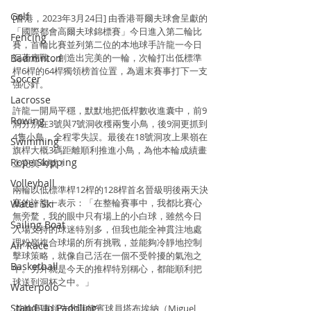
Golf
[香港，2023年3月24日] 由香港哥爾夫球會呈獻的
「國際都會高爾夫球錦標賽」今日進入第二輪比
Fencing
賽，首輪比賽並列第二位的本地球手許龍一今日
Badminton
沉著應戰，創造出完美的一輪，次輪打出低標準
桿6桿的64桿獨領榜首位置，為週末賽事打下一支
Soccer
強心針。
Lacrosse
許龍一開局平穩，默默地把低桿數收進囊中，前9
Rowing
洞分別在3號與7號洞收穫兩隻小鳥，後9洞更抓到
4隻小鳥，全程零失誤。最後在18號洞攻上果嶺在
Swimming
旗桿大概3碼距離順利推進小鳥，為他本輪成績畫
Rope Skipping
上完美句號！
Volleyball
兩輪以低標準桿12桿的128桿首名晉級明後兩天決
賽的許龍一表示：「在整輪賽事中，我都比賽心
Water Ski
無旁騖，我的眼中只有場上的小白球，雖然今日
Sailing Boat
入場支持的球迷特別多，但我也能全神貫注地處
理粉嶺複合球場的所有挑戰，並能夠冷靜地控制
Air Race
擊球策略，就像自己活在一個不受幹擾的氣泡之
Basketball
中。另外就是今天的推桿特別稱心，都能順利把
球送到洞杯之中。」
Waterpolo
Stand Up Paddling
 首輪賽事領先的菲律賓球員塔布埃納（Miguel 