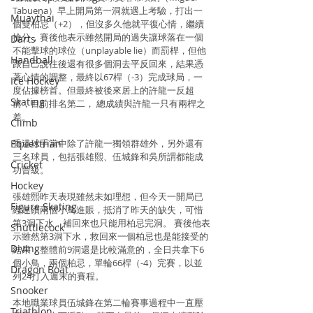
Tabuena）早上開局第一洞就遇上考驗，打出一
Muaythai
個雙柏忌（+2），但沒多久他就平復心情，繼續
搶分，賽後他表示雖然開局的過失讓球落在一個
Darts
不能擊球的球位（unplayable lie）而罰桿，但他
Handball
跟自己說往後還有很多個洞去平反回來，結果憑
著心情的調整，最終以67桿（-3）完成球局，一
Ice Hockey
度佔據榜首。但最終被後來居上的許龍一反超
Skating
前，目前排名第二， 總成績與許龍一只有兩桿之
差。
Climb
Equestrian
香港球手當中除了許龍一獨領群雄外，另外還有
三名球員，包括張雄熙、伍城鋒和吳所謂都能成
Cricket
功晉級。
Hockey
張雄熙昨天表現雖然未如理想，但今天一開局已
Figure Skating
經連續兩個小鳥進賬，抵消了昨天的缺失，可惜
第3洞下水，補回來也只能用柏忌完洞。 賽後他表
Shuttlecock
示雖然第3洞下水，救回來一個柏忌也是能接受的
Diving
結果，整體前9洞還是比較滿意的，全日共拿下6
個小鳥，兩個柏忌，單輪66桿（-4）完賽，以並
Dragon Boat
列24打入週末的賽程。
Snooker
本地職業球員伍城鋒在第二輪賽事過程中一直壓
Triathlon