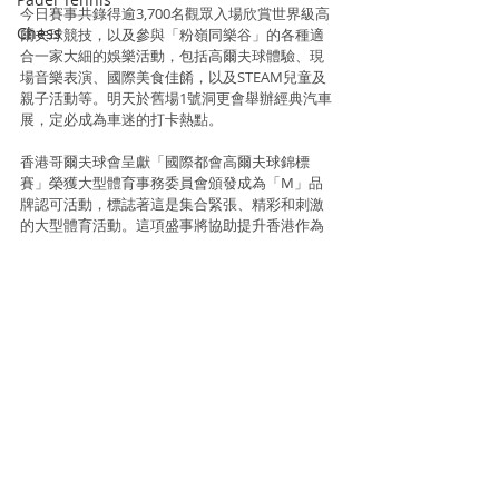
今日賽事共錄得逾3,700名觀眾入場欣賞世界級高
Chess
爾夫球競技，以及參與「粉嶺同樂谷」的各種適
合一家大細的娛樂活動，包括高爾夫球體驗、現
場音樂表演、國際美食佳餚，以及STEAM兒童及
親子活動等。明天於舊場1號洞更會舉辦經典汽車
展，定必成為車迷的打卡熱點。
香港哥爾夫球會呈獻「國際都會高爾夫球錦標
賽」榮獲大型體育事務委員會頒發成為「M」品
牌認可活動，標誌著這是集合緊張、精彩和刺激
的大型體育活動。這項盛事將協助提升香港作為
亞洲體育盛事之都的形象。
Information and photo source : Elite Step Asia
Golf
Golf
Recent Posts
See All