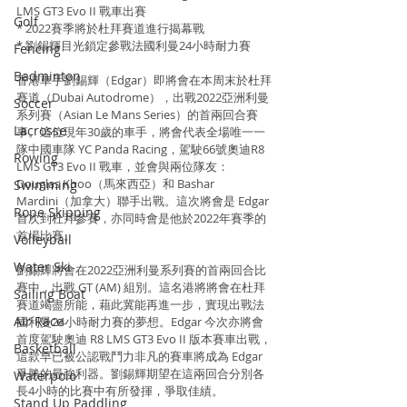
LMS GT3 Evo II 戰車出賽
Golf
* 2022賽季將於杜拜賽道進行揭幕戰
* 劉錫輝目光鎖定參戰法國利曼24小時耐力賽
Fencing
Badminton
香港車手劉錫輝（Edgar）即將會在本周末於杜拜
賽道（Dubai Autodrome），出戰2022亞洲利曼
Soccer
系列賽（Asian Le Mans Series）的首兩回合賽
Lacrosse
事。這位現年30歲的車手，將會代表全場唯一一
隊中國車隊 YC Panda Racing，駕駛66號奧迪R8 
Rowing
LMS GT3 Evo II 戰車，並會與兩位隊友：
Douglas Khoo（馬來西亞）和 Bashar 
Swimming
Mardini（加拿大）聯手出戰。這次將會是 Edgar 
Rope Skipping
首次到杜拜參賽，亦同時會是他於2022年賽季的
首場比賽。
Volleyball
Water Ski
劉錫輝將會在2022亞洲利曼系列賽的首兩回合比
賽中，出戰 GT (AM) 組別。這名港將將會在杜拜
Sailing Boat
賽道竭盡所能，藉此冀能再進一步，實現出戰法
Air Race
國利曼24小時耐力賽的夢想。Edgar 今次亦將會
首度駕駛奧迪 R8 LMS GT3 Evo II 版本賽車出戰，
Basketball
這款早已被公認戰鬥力非凡的賽車將成為 Edgar 
爭勝的最強利器。劉錫輝期望在這兩回合分別各
Waterpolo
長4小時的比賽中有所發揮，爭取佳績。
Stand Up Paddling