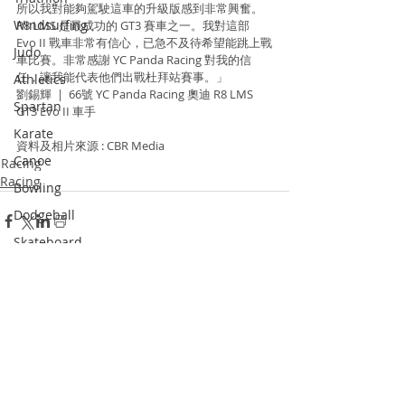
所以我對能夠駕駛這車的升級版感到非常興奮。
Windsurfing
R8 LMS 是最成功的 GT3 賽車之一。我對這部 
Evo II 戰車非常有信心，已急不及待希望能跳上戰
Judo
車比賽。非常感謝 YC Panda Racing 對我的信
任，讓我能代表他們出戰杜拜站賽事。」
Athletics
劉錫輝  |  66號 YC Panda Racing 奧迪 R8 LMS 
Spartan
GT3 Evo II 車手
Karate
資料及相片來源 : CBR Media
Canoe
Racing
Racing
Bowling
Dodgeball
Skateboard
Racketlon
Recent Posts
See All
Dance
Wushu
Squash
Pickle Ball
Padel Tennis