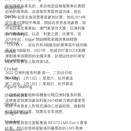
劉錫輝最為著名的，來自他是從模擬賽車比賽開
Muaythai
始他的賽車路，自虛擬世界取得成功後，他在
Darts
2012年首度走進現實賽道參加比賽。他在2014年
從日產GT學院中畢業，開始在世界各地參賽，當
Handball
中包括著名賽事如：澳門東望洋大賽、亞洲利曼
系列賽衝刺盃、以及「利曼之路」比賽等。從
Ice Hockey
2018年起，Edgar 開始轉戰美國房車錦標賽
Skating
（USTCC），並在共有4個級別的賽事當中成功稱
霸其中3個級別。2021年，他成功打進SCCA美國
Climb
運動賽車俱樂部的全國決賽，於標誌性的印弟安
Equestrian
納波里斯賽道上取得第5名。
Cricket
2022 亞洲利曼系列賽 第一、二回合日程
Hockey
第一回合 - 2月12日  |  星期六，杜拜賽道
第二回合 - 2月13日  |  星期日，杜拜賽道
Figure Skating
「我非常興奮能夠有機會出戰亞洲利曼系列賽。
Shuttlecock
這將會是我實現參加利曼24小時耐力賽的重要里
Diving
程碑。有很多人對我充滿信心並協助我，推動我
到達現時的位置。我實在非常感恩。
Dragon Boat
Snooker
這將會是我首次駕駛奧迪 R8 GT3 LMS Evo II 賽車
比賽。我以前曾經駕駛過同廠舊款的 LMS 戰車，
Triathlon