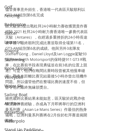
Golf
儘管賽事意外頻生，香港唯一代表區天駿順利以
GT3-AM組別第6名完成
Fencing
Badminton
區天駿第5度出戰杜拜24小時耐力賽收獲寶貴作賽
經驗 2021 杜拜24小時耐力賽香港唯一參賽代表區
Soccer
天駿（Antares），在經過多重挫折的24小時長途
Lacrosse
賽事後，最終順利完成比賽並取得全場第11名，
GT3-AM組別第6名的成績。他與另外3名隊友
Rowing
Steffen Görig，Daniel Lloyd及Ian Loggie駕駛93
號的Herberth Motorsport的保時捷911 GT3 R戰
Swimming
車，在比賽前半段表現勇猛並在前3名的位置上競
Rope Skipping
逐。可是，他們在晚間比賽時段曾被其他慢車碰
撞，戰車在距離比賽完結最後5小時亦曾出現機件
Volleyball
問題。所以儘管他們在整場比賽的速度不俗，但
Water Ski
卻令他們最終無緣頒獎台。
Sailing Boat
雖然最終比賽結果未能如意，區天駿於此戰亦收
Air Race
獲寶貴作賽經驗，亦成為下月即將舉行的亞洲利
曼系列賽（Asian Le Mans Series）作最佳的熱身
Basketball
備戰，亞洲利曼系列賽將在2月份於杜拜賽道揭開
戰幔。
Waterpolo
Stand Up Paddling