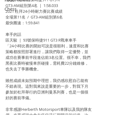
GT3-AM組別第4名  |  1:58.033
Chess
2021 杜拜24小時耐力賽比賽成績
全場第11名  /  GT3-AM組別第6名
最快圈速：1:59.841
車手的話
區天駿  |  93號保時捷911 GT3 R戰車車手
「24小時比賽的開始可說是很順利，速度和比賽
策略都按照部署進行，讓我們取得一定優勢，並
成功在賽事前半段進佔前3名位置。很不幸，我們
黑夜比賽時被慢車所碰撞，需耗費22分鐘維修，
也失去了爭勝機會。
雖然成績未如預期中理想，我仍感欣慰自己能有
不錯表現。這對我來說是重要的一步，對我下月
參加於杜拜舉行的亞洲利曼系列賽，也是一個很
好的賽前準備。
非常感謝Herberth Motorsport車隊以及我的隊友
們，也要感謝大會在疫症流行期間仍能組織一次
很好的比賽。我對這次的比賽感到滿意，亦非常
期待明年再次回到這裡參賽，希望下次再來能有
機會爭取冠軍。」