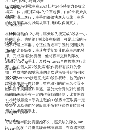
2021杜拜24小時耐力賽
93號的保時捷戰車在2021杜拜24小時耐力賽從全
Muaythai
場第11位，組別第4位的位置起步。由於比賽於炎
Darts
熱的沙漠上進行，車手們都很快進入狀態，車隊
的比賽策略亦先以銅級車手掛帥以保留實力。
Handball
Ice Hockey
在比賽開首的12小時，區天駿先後完成3段各一小
時的比賽。他的第1段比賽在晚間，可是上場的時
Skating
機不巧遇上車群，令這位香港車手難於突圍找到
自己的比賽節奏，車速亦受制於其他賽車未能發
Climb
揮。完成第1段比賽後，他將戰車交棒到隊友
Equestrian
Steffen Görig手上。及後Antares再度接棒進行比
賽，他在個人第2段及第3段作賽都有很好的發
Cricket
揮，並成功將93號戰車的名次逐漸提升到前列位
Hockey
置。當Antares接近完成第3段作賽時，他們的93
號戰車更曾一度領先，並在組別的前三名位置不
Figure Skating
斷與對手展開激烈爭逐。基於大會賽制對每部賽
車的銀級車手有一定的作賽時間限制，比賽開首
Shuttlecock
12小時以銅級車手為主戰的93號戰車更取得一定
Diving
優勢，因為他們的銀級車手尚有很多作賽時限可
用於後半段賽事上。
Dragon Boat
Snooker
可惜在後半段比賽開始不久，區天駿的隊友 Ian 
Loggie於夜半時份駕駛著93號戰車，在直路末端
Triathlon