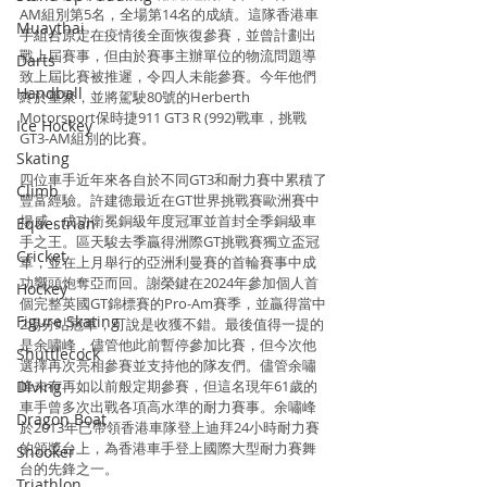
AM組別第5名，全場第14名的成績。這隊香港車
Muaythai
手組合原定在疫情後全面恢復參賽，並曾計劃出
戰上屆賽事，但由於賽事主辦單位的物流問題導
Darts
致上屆比賽被推遲，令四人未能參賽。今年他們
Handball
終於重聚，並將駕駛80號的Herberth 
Motorsport保時捷911 GT3 R (992)戰車，挑戰
Ice Hockey
GT3-AM組別的比賽。
Skating
四位車手近年來各自於不同GT3和耐力賽中累積了
Climb
豐富經驗。許建德最近在GT世界挑戰賽歐洲賽中
揚威，成功衛冕銅級年度冠軍並首封全季銅級車
Equestrian
手之王。區天駿去季贏得洲際GT挑戰賽獨立盃冠
Cricket
軍，並在上月舉行的亞洲利曼賽的首輪賽事中成
功響頭炮奪亞而回。謝榮鍵在2024年參加個人首
Hockey
個完整英國GT錦標賽的Pro-Am賽季，並贏得當中
Figure Skating
2場分站冠軍，可說是收獲不錯。最後值得一提的
是余嘯峰，儘管他此前暫停參加比賽，但今次他
Shuttlecock
選擇再次亮相參賽並支持他的隊友們。儘管余嘯
Diving
峰未有再如以前般定期參賽，但這名現年61歲的
車手曾多次出戰各項高水準的耐力賽事。余嘯峰
Dragon Boat
於2013年已帶領香港車隊登上迪拜24小時耐力賽
的頒獎台上，為香港車手登上國際大型耐力賽舞
Snooker
台的先鋒之一。
Triathlon