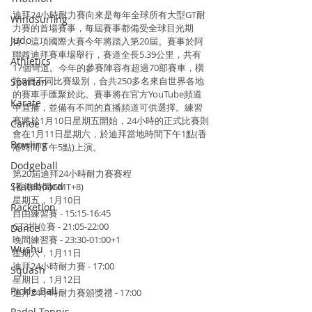
迪拜24小時耐力賽向來是每年全球所有大型GT耐
Windsurfing
力賽的首場賽事，每屆賽事都備受全球目光期
Judo
待，這項國際大賽今年將踏入第20屆。賽事於阿
聯酋迪拜賽車場舉行，賽道全長5.39公里，共有
Athletics
17個彎道。今年的參賽陣容有超過70部賽車，橫
跨8個不同比賽級別，合共250多名來自世界各地
Spartan
的賽車手匯聚於此。賽事將在官方YouTube頻道
Karate
中直播，並備有不同的直播頻道可供選擇。練習
賽將於1月10日星期五開始，24小時的正式比賽則
Canoe
會在1月11日星期六，於迪拜當地時間下午1點(香
Bowling
港時間下午5點)上演。
Dodgeball
第20屆迪拜24小時耐力賽賽程
Skateboard
(香港時間GMT+8)
星期五，1月10日 
Racketlon
自由練習賽 - 15:15-16:45 
GT3排位賽 - 21:05-22:00 
Dance
晚間練習賽 - 23:30-01:00+1
Wushu
星期六，1月11日 
迪拜24小時耐力賽 - 17:00
Squash
星期日，1月12日 
Pickle Ball
迪拜24小時耐力賽頒獎禮 - 17:00 
Padel Tennis