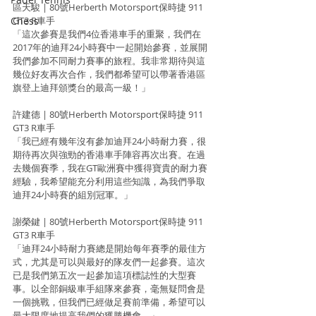
區天駿 | 80號Herberth Motorsport保時捷 911 
Chess
GT3 R車手
「這次參賽是我們4位香港車手的重聚，我們在
2017年的迪拜24小時賽中一起開始參賽，並展開
我們參加不同耐力賽事的旅程。我非常期待與這
幾位好友再次合作，我們都希望可以帶著香港區
旗登上迪拜頒獎台的最高一級！」
許建德 | 80號Herberth Motorsport保時捷 911 
GT3 R車手
「我已經有幾年沒有參加迪拜24小時耐力賽，很
期待再次與強勁的香港車手陣容再次出賽。在過
去幾個賽季，我在GT歐洲賽中獲得寶貴的耐力賽
經驗，我希望能充分利用這些知識，為我們爭取
迪拜24小時賽的組別冠軍。」
謝榮鍵 | 80號Herberth Motorsport保時捷 911 
GT3 R車手
「迪拜24小時耐力賽總是開始每年賽季的最佳方
式，尤其是可以與最好的隊友們一起參賽。這次
已是我們第五次一起參加這項標誌性的大型賽
事。以全部銅級車手組隊來參賽，毫無疑問會是
一個挑戰，但我們已經做足賽前準備，希望可以
最大限度地提高我們的獲勝機會。」