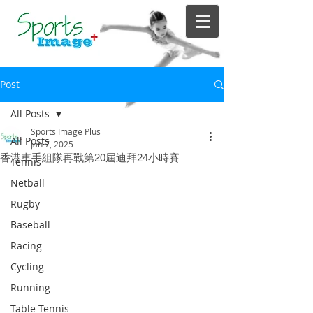
Post
All Posts
Sports Image Plus
All Posts
Jan 7, 2025
香港車手組隊再戰第20屆迪拜24小時賽
Tennis
Netball
Rugby
Baseball
Racing
Cycling
Running
Table Tennis