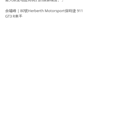
余嘯峰 | 80號Herberth Motorsport保時捷 911 
GT3 R車手
「我很高興這次復出回到迪拜，與我的好友們一
起參加今年的迪拜24小時耐力賽。自從2010年第
一次到來參加這項賽事，我已對這項特別的比賽
十分熟悉。距離對上一次參加比賽已經有一段時
間，這令我感到有些緊張，但同時亦感到非常興
奮。我們都希望這次能夠取得好成績，並再次登
上比賽的頒獎台！」
Information and photo source : CBR media
Racing
Racing
Recent Posts
See All