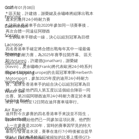
Golf
2025年01月08日
* 區天駿，許建德，謝榮鍵及余嘯峰將組隊出戰本
Fencing
週末的迪拜24小時耐力賽
* 該四名香港車手自2020年參加同一項賽事後，
Badminton
再次合體一同遠征阿聯酋
Soccer
* 全銅級車手聯成一線，決心以組別冠軍為目標
Lacrosse
四名香港車手確定將合體出戰每年其中一場最備
Rowing
受期待的耐力賽，為2025年賽季拉開序幕。 區天
駿(Antares)，許建德(Jonathan)，謝榮鍵
Swimming
(Kevin)，及余嘯峰(Frank)將代表歐洲24小時系列
Rope Skipping
賽(24H SERIES Europe)的去屆冠軍車隊Herberth 
Motorsport，參加2025年度的迪拜24小時耐力
Volleyball
賽。這隊全香港車手的組合決心以組別冠軍為目
標，今次是他們四人第五度以這個組合陣容一同
Water Ski
出賽。第20屆阿聯酋迪拜24小時耐力賽定於本週
Sailing Boat
末於1月10日至12日間在迪拜賽車場舉行。
Air Race
迪拜對今次參賽的四名香港車手來說並不陌生，
Basketball
自2017年開始他們已一同參加這項比賽。他們對
上一次參賽是2020年，當時的賽事因罕見的特大
Waterpolo
暴雨引發賽道水浸，賽事在進行7小時後被迫提早
完結。四名車手於當屆被縮短的比賽上獲得GT3-
Stand Up Paddling