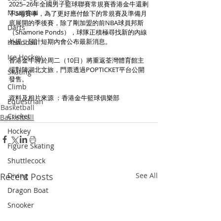
2025–26年全國男子籃球聯賽常規賽香港金牛還剩
Muaythai
下5場賽事，為了更好應付餘下的常規賽及準備月
底展開的季後賽，除了剛加盟的前NBA球員邦斯
Darts
（Shamorie Ponds），球隊正積極尋找新的內線
外援，預計短期內會公布最新消息。
Handball
Ice Hockey
香港金牛將於周二（10日）將重返荃灣體育館主
場對陣湖北文旅，門票透過POPTICKET平台公開
Skating
發售。
Climb
資料及相片來源 ：香港金牛籃球俱樂部
Equestrian
Basketball
Cricket
Basketball
Hockey
Figure Skating
Shuttlecock
Recent Posts
Diving
See All
Dragon Boat
Snooker
Triathlon