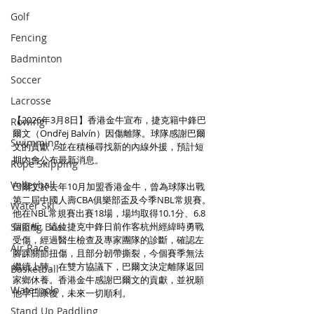
Golf
Fencing
Badminton
Soccer
Lacrosse
【2026年3月8日】香港金牛宣布，捷克籍中鋒巴
Rowing
爾文（Ondřej Balvín）因傷離隊。球隊感謝巴爾
Swimming
文的貢獻，並在積極尋找新的內線外援，預計短
期內會公布最新消息。
Rope Skipping
Volleyball
巴爾文於去年10月加盟香港金牛，曾為球隊出戰
第二屆中國人壽CBA俱樂部盃及今季NBL常規賽。
Water Ski
他在NBL常規賽出賽18場，場均取得10.1分、6.8
Sailing Boat
個籃板。這位捷克中鋒日前作客杭州經緯時勇戰
受傷，經過醫生檢查及專家團隊的診斷，確認左
Air Race
腳踝關節扭傷，且部分韌帶撕裂，今個賽季無法
繼續上陣。在雙方協議下，巴爾文決定離隊返回
Basketball
家鄉休養。香港金牛感謝巴爾文的貢獻，並祝願
Waterpolo
他早日康復，未來一切順利。
Stand Up Paddling