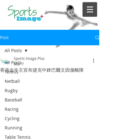
Post
All Posts
Sports Image Plus
All Posts
Mar 7
香港金牛主宣布捷克中鋒巴爾文因傷離隊
Tennis
Netball
Rugby
Baseball
Racing
Cycling
Running
Table Tennis