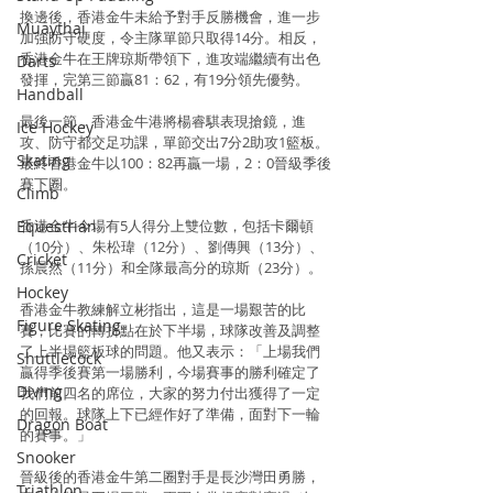
換邊後，香港金牛未給予對手反勝機會，進一步
Muaythai
加強防守硬度，令主隊單節只取得14分。相反，
香港金牛在王牌琼斯帶領下，進攻端繼續有出色
Darts
發揮，完第三節贏81：62，有19分領先優勢。
Handball
最後一節，香港金牛港將楊睿騏表現搶鏡，進
Ice Hockey
攻、防守都交足功課，單節交出7分2助攻1籃板。
Skating
最終香港金牛以100：82再贏一場，2：0晉級季後
賽下圈。
Climb
Equestrian
香港金牛今場有5人得分上雙位數，包括卡爾頓
（10分）、朱松瑋（12分）、劉傳興（13分）、
Cricket
孫晨然（11分）和全隊最高分的琼斯（23分）。
Hockey
香港金牛教練解立彬指出，這是一場艱苦的比
Figure Skating
賽，比賽的轉折點在於下半場，球隊改善及調整
了上半場籃板球的問題。他又表示：「上場我們
Shuttlecock
贏得季後賽第一場勝利，今場賽事的勝利確定了
Diving
我們前四名的席位，大家的努力付出獲得了一定
的回報。球隊上下已經作好了準備，面對下一輪
Dragon Boat
的賽事。」
Snooker
晉級後的香港金牛第二圈對手是長沙灣田勇勝，
Triathlon