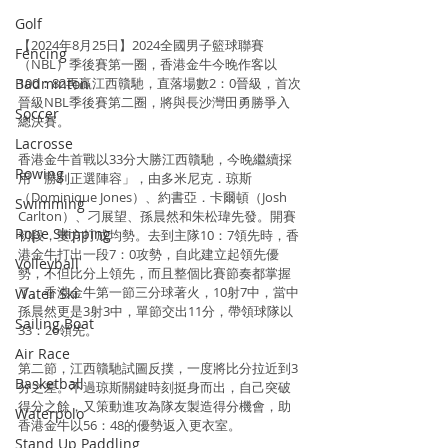
Golf
【2024年8月25日】2024全國男子籃球聯賽 
Fencing
（NBL）季後賽第一圈，香港金牛今晚作客以
Badminton
100：82再贏江西贛馳，直落場數2：0晉級，首次
晉級NBL季後賽第二圈，將與長沙灣田勇勝爭入
Soccer
總決賽。
Lacrosse
香港金牛首戰以33分大勝江西贛馳，今晚繼續採
Rowing
用「勝利正選陣容」，由多米尼克．琼斯
（Dominique Jones）、約書亞．卡爾頓（Josh 
Swimming
Carlton）、刁展望、孫晨然和朱松瑋先發。開賽
Rope Skipping
初段，雙方打成均勢。去到主隊10：7領先時，香
港金牛打出一段7：0攻勢，自此建立起領先優
Volleyball
勢，不但比分上領先，而且整個比賽節奏都掌握
了。香港金牛第一節三分球著火，10射7中，當中
Water Ski
孫晨然更是3射3中，單節交出11分，帶領球隊以
Sailing Boat
33：26領先。
Air Race
第二節，江西贛馳試圖反撲，一度將比分拉近到3
Basketball
分之差。不過琼斯關鍵時刻挺身而出，自己突破
得分之餘，又策動進攻為隊友製造得分機會，助
Waterpolo
香港金牛以56：48的優勢返入更衣室。
Stand Up Paddling