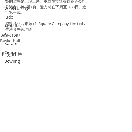
賽制上將是五場三勝。兩軍在常規賽對賽過4次，
香港金牛錄3勝1負。雙方將在下周五（30日）進
Windsurfing
行第一戰。
Judo
資料及相片來源 : N Square Company Limited / 
Athletics
香港金牛籃球隊
Spartan
Basketball
Basketball
Karate
Canoe
Bowling
Dodgeball
Recent Posts
See All
Skateboard
Racketlon
Dance
Wushu
Squash
Pickle Ball
Padel Tennis