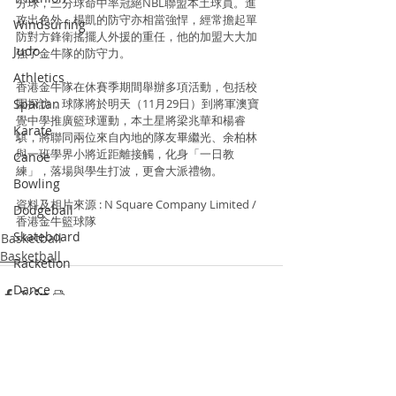
分球，三分球命中率冠絕NBL聯盟本土球員。進
攻出色外，楊凱的防守亦相當強悍，經常擔起單
Windsurfing
防對方鋒衛搖擺人外援的重任，他的加盟大大加
Judo
強了金牛隊的防守力。
Athletics
香港金牛隊在休賽季期間舉辦多項活動，包括校
Spartan
園探訪，球隊將於明天（11月29日）到將軍澳寶
覺中學推廣籃球運動，本土星將梁兆華和楊睿
Karate
騏，將聯同兩位來自內地的隊友畢繼光、余柏林
與一班學界小將近距離接觸，化身「一日教
Canoe
練」，落場與學生打波，更會大派禮物。
Bowling
資料及相片來源 : N Square Company Limited / 
Dodgeball
香港金牛籃球隊
Skateboard
Basketball
Basketball
Racketlon
Dance
Wushu
Squash
Recent Posts
See All
Pickle Ball
Padel Tennis