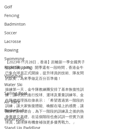
Golf
Fencing
Badminton
Soccer
Lacrosse
Rowing
Swimming
【2023年11月28日，香港】距離新一季全國男子
Rope Skipping
籃球聯賽（NBL）開季還有一段時間，香港金牛
已集合球員正式開操，提升球員的技術、隊友間
Volleyball
的默契，為來季做足百分百準備！
Water Ski
操練第一天，金牛隊教練團安排了基本恢復性訓
Sailing Boat
練，讓球員們進行投球、運球及重量訓練等。金
牛隊總經理孫欣偉表示：「希望透過第一階段的
Air Race
訓練，讓大家恢復體能、喚醒在場上的感覺，讓
Basketball
團隊們好好磨合，為下一階段的訓練及之後的熱
身賽建立基礎。在這個階段也會試訓一些實力派
Waterpolo
球員，讓球隊有機會補強更多優秀戰力。」
Stand Up Paddling