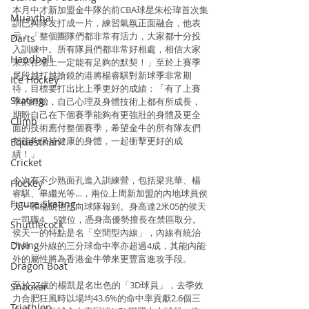
本月中才新加盟金牛隊的前CBA球星朱松瑋首次集
Muaythai
訓已與隊友打成一片，練習氣氛正面融合，他表
示：「整個團隊們都非常有活力，大家都十分投
Darts
入訓練中。所有隊員們都非常好相處，相信大家
Handball
未來在場上一定能有足夠的默契！」至於上賽季
尾段越打越搶鏡的港將楊睿騏對新球季非常期
Ice Hockey
待，目標要打出比上季更好的成績：「有了上賽
Skating
季的經驗，自己心理及身體技術上都有所成長，
期盼自己在下個賽季能夠有更強壯的身體及更全
Climb
面的技術應付整個賽季，希望金牛的所有隊友們
都能夠保持健康的身體，一起衝擊更好的成
Equestrian
績！」
Cricket
今次有不少熟面孔進入訓練營，包括梁兆華、楊
Hockey
睿騏、畢繼光等…，兩位上周新加盟的內地球員侯
Figure Skating
天一和楊凱也已向球隊報到。身高達2米05的侯天
一司職4、5號位，憑身高優勢擅長在禁區取分。
Shuttlecock
侯天一的特點是名「空間型內線」，內線有統治
Diving
力外，外線的三分球命中率亦超過4成，其能內能
外的屬性將為香港金牛帶來更豐富進攻手段。
Dragon Boat
至於27歲的楊凱是名出色的「3D球員」，去季效
Snooker
力合肥狂風時以場均43.6%的命中率貢獻2.6個三
Triathlon