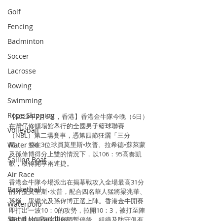
Golf
Fencing
Badminton
Soccer
Lacrosse
Rowing
Swimming
Rope Skipping
【2023年7月6日，香港】香港金牛隊今晚（6日）
在灣仔修頓場館舉行的全國男子籃球聯賽
Volleyball
（NBL）第二場賽事，憑第四節狂灑「三分
Water Ski
雨」，並在3位球員莫里斯•坎普、拉希德•蘇萊蒙
及孫偉博得分上雙的情況下，以106：95高奏凱
Sailing Boat
歌，取得開季兩連捷。
Air Race
香港金牛隊今場派出在揭幕戰攻入全場最高31分
Basketball
的外援莫里斯•坎普，配合四名華人猛將梁兆華、
孫巍、畢繼光及孫偉博正選上陣。香港金牛開賽
Waterpolo
即打出一波10：0的攻勢，拉開10：3，被打至陣
Stand Up Paddling
腳大亂的河南賒店老酒暫停後，組織及防守俱有