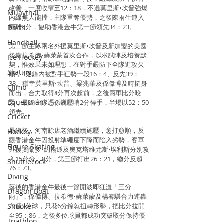
改善，一度收窄至12：18，不過莫里斯•坎普強爆
Muaythai
內線無人能擋，主隊重奪優勢，之後陳雨生連入
兩球3分，協助香港金牛第一節領先34：23。
Darts
Handball
第二節主隊兩名外援莫里斯•坎普及新加盟的美國
後衛拉希德•蘇萊蒙首次合作，以求試陣及培養默
Ice Hockey
契，惟效果未如理想，在對手嚴防下全隊進攻欠
Skating
順，4分鐘內被對手狂勢一段16：4、反先39：
38。猶幸莫里斯•坎普、梁兆華及孫偉博及時挺身
Climb
而出，合力取得8分再次超前，之後兩軍比分咬
Equestrian
緊，最終主隊憑孫巍壓哨2分得手，半場以52：50
領先。
Cricket
易邊後，河南賒店老酒繼續施壓，愈打愈順，反
Hockey
觀香港金牛因投射準繩度下降而陷入劣勢，客軍
Figure Skating
外援奧蘭多•約翰遜及奧克塔維尤斯•埃利斯分別攻
入15分分、8分，第三節打出26：21，總分反超
Shuttlecock
76：73。
Diving
落後的香港金牛最後一節開波即狂灑「三分
Dragon Boat
雨」，孫偉博、拉希德•蘇萊蒙及楊睿騏合力連轟
Snooker
六個3分球，只花6分鐘就扭轉形勢，把比分拉開
至95：86，之後多位球員都成功突破取分保持優
Triathlon