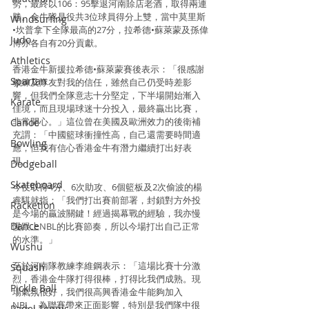
勢，最終以106：95擊退河南賒店老酒，取得兩連
勝。金牛隊是役共3位球員得分上雙，當中莫里斯
Windsurfing
•坎普拿下全隊最高的27分，拉希德•蘇萊蒙及孫偉
Judo
博亦各自有20分貢獻。
Athletics
香港金牛新援拉希德•蘇萊蒙賽後表示：「很感謝
Spartan
教練及隊友對我的信任，雖然自己仍受時差影
響，但我們全隊意志十分堅定，下半場開始漸入
Karate
佳境，而且現場球迷十分投入，最終贏出比賽，
非常開心。」這位曾在美國及歐洲效力的後衛補
Canoe
充謂：「中國籃球衝撞性高，自己還需要時間適
Bowling
應，但我有信心香港金牛有潛力繼續打出好表
現。」
Dodgeball
Skateboard
今仗取得4分、6次助攻、6個籃板及2次偷波的楊
睿騏就指：「我們打出賽前部署，封鎖對方外投
Racketlon
是今場的贏波關鍵！經過揭幕戰的經驗，我亦慢
Dance
慢跟上NBL的比賽節奏，所以今場打出自己正常
的水準。」
Wushu
至於河南隊教練李維鋼表示：「這場比賽十分激
Squash
烈，香港金牛隊打得很棒，打得比我們成熟。現
Pickle Ball
場氣氛很好，我們很高興香港金牛能夠加入
NBL，為聯賽帶來正面影響，特別是我們隊中很
Padel Tennis