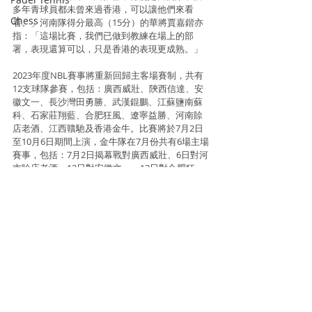
多年青球員都未曾來過香港，可以讓他們來看
Chess
看。」河南隊得分最高（15分）的華將賈嘉鍇亦
指：「這場比賽，我們已做到教練在場上的部
署，表現還算可以，只是香港的表現更成熟。」
2023年度NBL賽事將重新回歸主客場賽制，共有
12支球隊參賽，包括：廣西威壯、陝西信達、安
徽文一、長沙灣田勇勝、武漢錕鵬、江蘇鹽南蘇
科、石家莊翔藍、合肥狂風、遼寧益勝、河南賒
店老酒、江西贛馳及香港金牛。比賽將於7月2日
至10月6日期間上演，金牛隊在7月份共有6場主場
賽事，包括：7月2日揭幕戰對廣西威壯、6日對河
南賖店老酒、12日對安徽文一、13日對合肥狂
風、21日對遼寧益勝及28日對武漢錕鵬。
Information and photo source : N Square
Basketball
Basketball