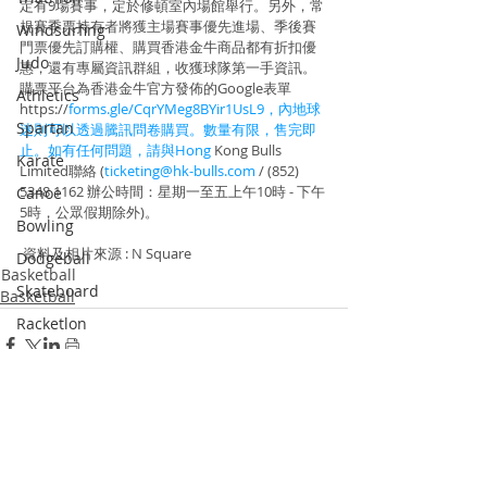
定有9場賽事，定於修頓室內場館舉行。另外，常
規賽季票持有者將獲主場賽事優先進場、季後賽
Windsurfing
門票優先訂購權、購買香港金牛商品都有折扣優
Judo
惠，還有專屬資訊群組，收獲球隊第一手資訊。
購票平台為香港金牛官方發佈的Google表單
Athletics
https://
forms.gle/CqrYMeg8BYir1UsL9，內地球
Spartan
迷則可以透過騰訊問卷購買。數量有限，售完即
止。如有任何問題，請與Hong
 Kong Bulls 
Karate
Limited聯絡 (
ticketing@hk-bulls.com
 / (852) 
5348 1162 辦公時間：星期一至五上午10時 - 下午
Canoe
5時，公眾假期除外)。
Bowling
 資料及相片來源 : N Square
Dodgeball
Basketball
Skateboard
Basketball
Racketlon
Dance
Wushu
Squash
Recent Posts
See All
Pickle Ball
Padel Tennis