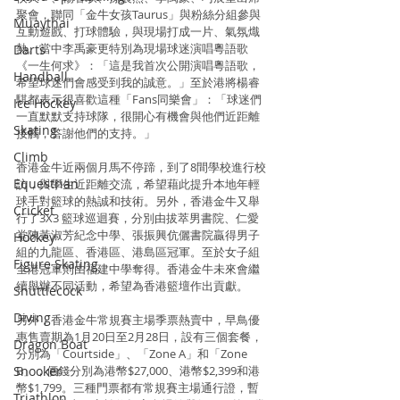
聚會，聯同「金牛女孩Taurus」與粉絲分組參與
Muaythai
互動遊戲、打球體驗，與現場打成一片、氣氛熾
熱。當中李禹豪更特別為現場球迷演唱粵語歌
Darts
《一生何求》：「這是我首次公開演唱粵語歌，
Handball
希望球迷們會感受到我的誠意。」至於港將楊睿
騏都表示很喜歡這種「Fans同樂會」：「球迷們
Ice Hockey
一直默默支持球隊，很開心有機會與他們近距離
Skating
接觸，答謝他們的支持。」
Climb
香港金牛近兩個月馬不停蹄，到了8間學校進行校
Equestrian
訪，與學生近距離交流，希望藉此提升本地年輕
球手對籃球的熱誠和技術。另外，香港金牛又舉
Cricket
行了3X3 籃球巡迴賽，分別由拔萃男書院、仁愛
堂陳黃淑芳紀念中學、張振興伉儷書院贏得男子
Hockey
組的九龍區、香港區、港島區冠軍。至於女子組
Figure Skating
全港冠軍則由福建中學奪得。香港金牛未來會繼
續舉辦不同活動，希望為香港籃壇作出貢獻。
Shuttlecock
Diving
另外，香港金牛常規賽主場季票熱賣中，早鳥優
惠售賣期為1月20日至2月28日，設有三個套餐，
Dragon Boat
分別為「Courtside」、「Zone A」和「Zone 
Snooker
B」，價錢分別為港幣$27,000、港幣$2,399和港
幣$1,799。三種門票都有常規賽主場通行證，暫
Triathlon