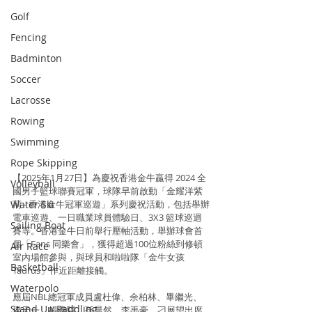
Golf
Fencing
Badminton
Soccer
Lacrosse
Rowing
Swimming
Rope Skipping
【2025年1月27日】為慶祝香港金牛贏得 2024 全
Volleyball
國男子籃球聯賽冠軍，球隊早前啟動「金耀洋紫
Water Ski
荊 - 香港金牛冠軍巡遊」系列慶祝活動，包括舉辦
電車巡遊、一日職業球員體驗日、3X3 籃球巡迴
Sailing Boat
賽等。香港金牛日前舉行壓軸活動，舉辦球會首
個「Fans 同樂會」，獲得超過100位粉絲到修頓
Air Race
室內場館參與，與球員和啦啦隊「金牛女孩
Basketball
Taurus」作近距離接觸。
Waterpolo
應屆NBL總冠軍成員盧杜偉、余柏林、畢繼光、
Stand Up Paddling
侯天一、楊睿騏、孫晨然、李禹豪、刁展望出席