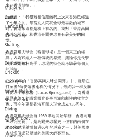
來到香港競技。」
Muaythai
Darts
他續說：「我很難相信距離我上次來香港已經過
了七年之久。每當別人問我全球最喜歡的城市
Handball
時，香港永遠都是榜上有名的。我對『香港高爾
夫球公開賽』和香港哥爾夫球會有著美好的回
Ice Hockey
憶。
Skating
香港哥爾夫球會（粉嶺球場）是一個真正的經
Climb
典，因為它給人一種傳統的感覺。無論你是長擊
Equestrian
球手還是短杆高手，球場的特色就考驗著每個人
的球技。」
Cricket
在2015年的「香港高爾夫球公開賽」中，羅斯在
Hockey
打至後9洞仍落後兩桿的情况下，最終以一桿反勝
Figure Skating
丹麥球手畢雅格（Lucas Bjerregaard），為香港
最歷史悠久的職業體育賽事再添戲劇性的收官之
Shuttlecock
戰，而今年更是香港哥爾夫球會成立135周年。
Diving
香港哥爾夫球會自 1959 年起開始舉辦「香港高爾
Dragon Boat
夫球公開賽」，是高爾夫球歷史上僅有的兩個在
Snooker
同一個球場舉辦超過60年的球賽之一，與美國奧
古斯塔俱樂部舉辦的美國大師賽齊名。
Triathlon