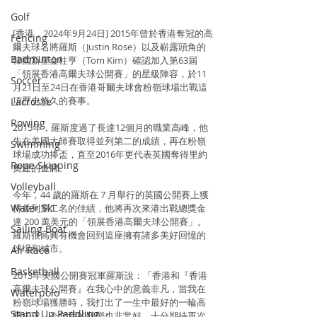
Golf
[香港，2024年9月24日] 2015年曾於香港奪冠的高
Fencing
爾夫球名將羅斯（Justin Rose）以及嶄露頭角的
Badminton
韓國新星金柱亨（Tom Kim）確認加入第63屆
「領展香港高爾夫球公開賽」的星級陣容，於11
Soccer
月21日至24日在香港哥爾夫球會粉嶺球場出戰這
項歷史悠久的賽事。
Lacrosse
Rowing
2015年，羅斯度過了長達12個月的職業高峰，他
先在美國大師賽取得並列第二的成績，再在粉嶺
Swimming
球場成功捧盃，直至2016年更代表英國奪得里約
Rope Skipping
奧運的金牌。
Volleyball
今年，44 歲的羅斯在 7 月舉行的英國公開賽上獲
Water Ski
得並列第二名的佳績，他將再次來港出戰總獎金
達 200 萬美元的「領展香港高爾夫球公開賽」。
Sailing Boat
羅斯很高興有機會回到這座擁有諸多美好回憶的
球場和城市。
Air Race
Basketball
2013年美國公開賽冠軍羅斯說：「香港和『香港
高爾夫球公開賽』在我心中的意義非凡，當我在
Waterpolo
粉嶺球場獲勝時，我打出了一生中最好的一輪高
Stand Up Paddling
爾夫球。今年我的狀態也非常好，十分期待再次