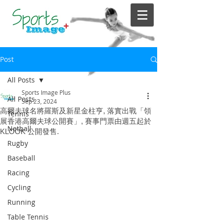
Post
All Posts
Sports Image Plus
All Posts
Sep 23, 2024
高爾夫球名將羅斯及新星金柱亨, 落實出戰「領
Tennis
展香港高爾夫球公開賽」, 賽事門票由週五起於
Netball
KLOOK 公開發售.
Rugby
Baseball
Racing
Cycling
Running
Table Tennis