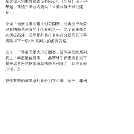
產管理人領展資產管理有限公司（領展）由2024
年起，連續三年冠名贊助「香港高爾夫球公開
賽」。
今屆「領展香港高爾夫球公開賽」將再次成為亞
巡賽國際系列賽的十個賽站之一。除了賽事獎金
有所提高外，國際系列賽排名中得分最高的球手
將獲得下一季LIV 高爾夫的參賽資格。
去年，「香港高爾夫球公開賽」被評為國際系列
賽之「年度最佳賽事」，參賽球手們更將香港哥
爾夫球會粉嶺球場選為國際系列賽之「我最喜愛
球場」之一。
整個賽季的國際系列賽分別在亞洲、歐洲、非洲
和中東設有分站，2024年為亞巡賽提供了2,350萬
美元的獎金。「領展香港高爾夫球公開賽」的總
獎金為200萬美元。
賽事首兩天，即11月21日及22日（星期四及五）
免費開放予公眾入場，而11月23日及24日（星期
六及日）的單日門票為港幣200元，周末兩天入場
證為港幣300元。賽事門票可由9月27日（星期
五）起於KLOOK 購買。