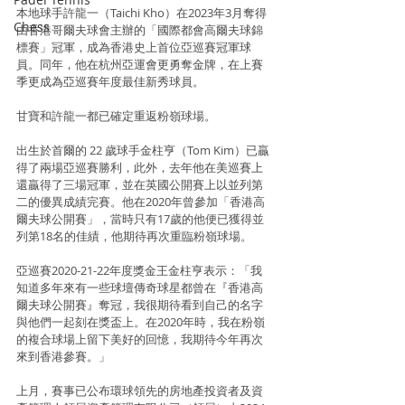
本地球手許龍一（Taichi Kho）在2023年3月奪得
Chess
由香港哥爾夫球會主辦的「國際都會高爾夫球錦
標賽」冠軍，成為香港史上首位亞巡賽冠軍球
員。同年，他在杭州亞運會更勇奪金牌，在上賽
季更成為亞巡賽年度最佳新秀球員。
甘寶和許龍一都已確定重返粉嶺球場。
出生於首爾的 22 歲球手金柱亨（Tom Kim）已贏
得了兩場亞巡賽勝利，此外，去年他在美巡賽上
還贏得了三場冠軍，並在英國公開賽上以並列第
二的優異成績完賽。他在2020年曾參加「香港高
爾夫球公開賽」，當時只有17歲的他便已獲得並
列第18名的佳績，他期待再次重臨粉嶺球場。
亞巡賽2020-21-22年度獎金王金柱亨表示：「我
知道多年來有一些球壇傳奇球星都曾在『香港高
爾夫球公開賽』奪冠，我很期待看到自己的名字
與他們一起刻在獎盃上。在2020年時，我在粉嶺
的複合球場上留下美好的回憶，我期待今年再次
來到香港參賽。」
上月，賽事已公布環球領先的房地產投資者及資