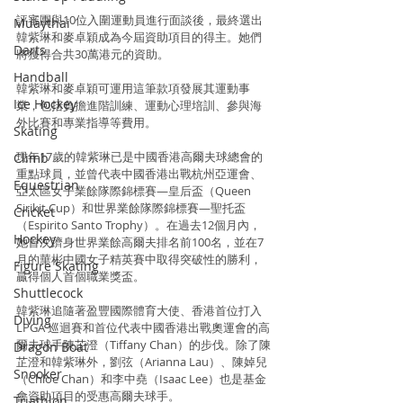
評審團與10位入圍運動員進行面談後，最終選出
Muaythai
韓紫琳和麥卓穎成為今屆資助項目的得主。她們
Darts
將獲得合共30萬港元的資助。
Handball
韓紫琳和麥卓穎可運用這筆款項發展其運動事
Ice Hockey
業，包括負擔進階訓練、運動心理培訓、參與海
外比賽和專業指導等費用。
Skating
現年17歲的韓紫琳已是中國香港高爾夫球總會的
Climb
重點球員，並曾代表中國香港出戰杭州亞運會、
Equestrian
亞太區女子業餘隊際錦標賽—皇后盃（Queen 
Sirikit Cup）和世界業餘隊際錦標賽—聖托盃
Cricket
（Espirito Santo Trophy）。在過去12個月內，
Hockey
她首次躋身世界業餘高爾夫排名前100名，並在7
月的華彬中國女子精英賽中取得突破性的勝利，
Figure Skating
贏得個人首個職業獎盃。
Shuttlecock
韓紫琳追隨著盈豐國際體育大使、香港首位打入
Diving
LPGA 巡迴賽和首位代表中國香港出戰奧運會的高
爾夫球手陳芷澄（Tiffany Chan）的步伐。除了陳
Dragon Boat
芷澄和韓紫琳外，劉弦（Arianna Lau）、陳婥兒
Snooker
（Chloe Chan）和李中堯（Isaac Lee）也是基金
會資助項目的受惠高爾夫球手。
Triathlon