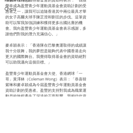
榮幸成為盈豐青少年運動員基金會資助計劃的受
Chess
惠者之一，讓我可以追隨香港其中兩位最具才華
的女子高爾夫球手陳芷澄和劉弦的步伐。這筆資
助可以幫我加強訓練和獲得更多出國比賽的機
會。我向盈豐青少年運動員基金會表示感謝，多
謝他們對我的潛力充滿信心。」
麥卓穎表示：「香港隊在巴黎奧運取得的成績讓
我十分鼓舞，我的夢想是能夠代表中國香港走向
更大的國際舞台。我覺得取得基金會的資助絕對
可以助我邁向這個目標。」
盈豐青少年運動員基金會大使、香港網球「一
哥」黃澤林（Coleman Wong）表示：「恭喜韓
紫琳和麥卓穎成為今屆盈豐青少年運動員基金會
資助計劃的受惠者。盈豐的支持對我成為職業運
動員的旅程產生了深遠的正面影響，我相信此資
助計劃將繼續為更多運動員提供支持，讓他們勇
於追求夢想。」
資料及相片來源 : Elite Step Asia / 瑞士盈豐銀行發
佈。
Golf