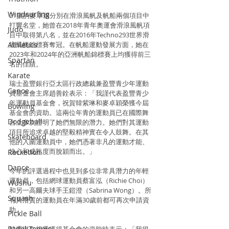
Windsurfing
21歲的麥卓穎分別在滑浪風帆及帆船兩個項目中
打響名堂，她曾在2018年青年奧運會滑浪風帆項
Judo
目中取得第八名，並在2016年Techno293世界滑
浪風帆錦標賽奪冠。在帆船運動發展方面，她在
Athletics
2023年和2024年的亞洲帆船錦標賽上均獲得前三
Spartan
名的佳績。
Karate
瑞士盈豐銀行亞太區行政總裁兼盈豐青少年運動
Canoe
員基金會主席趙善銓表示：「我謹代表盈豐青少
年運動員基金會，祝賀韓紫琳和麥卓穎榮獲今屆
Bowling
基金會的資助。這兩位年青的運動員已在國際舞
Dodgeball
台上多次證明了她們無限的潛力。她們對其運動
項目所追求卓越的堅毅精神實在令人鼓舞。在其
Skateboard
他的入圍運動員中，她們憑著非凡的運動才能、
決心和成熟度而脫穎而出。」
Racketlon
Dance
今年的評選過程中也見到多位非常具潛力的年輕
運動員，包括網球運動員蔡富泓（Richie Choi）
Wushu
和另一高爾夫球手王鎧澄（Sabrina Wong）。所
Squash
有具潛質的運動員在年滿30歲前都可再次申請資
助。
Pickle Ball
Padel Tennis
韓紫琳在得悉獲得基金會的資助時表示：「我很