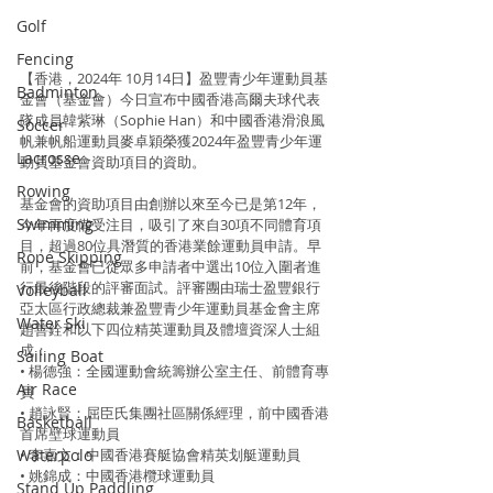
Golf
Fencing
【香港，2024年 10月14日】盈豐青少年運動員基
Badminton
金會（基金會）今日宣布中國香港高爾夫球代表
隊成員韓紫琳（Sophie Han）和中國香港滑浪風
Soccer
帆兼帆船運動員麥卓穎榮獲2024年盈豐青少年運
Lacrosse
動員基金會資助項目的資助。
Rowing
基金會的資助項目由創辦以來至今已是第12年，
Swimming
今年再度備受注目，吸引了來自30項不同體育項
目，超過80位具潛質的香港業餘運動員申請。早
Rope Skipping
前，基金會已從眾多申請者中選出10位入圍者進
行最後階段的評審面試。評審團由瑞士盈豐銀行
Volleyball
亞太區行政總裁兼盈豐青少年運動員基金會主席
Water Ski
趙善銓和以下四位精英運動員及體壇資深人士組
成：
Sailing Boat
• 楊德強：全國運動會統籌辦公室主任、前體育專
Air Race
員
• 趙詠賢：屈臣氏集團社區關係經理，前中國香港
Basketball
首席壁球運動員
• 李嘉文：中國香港賽艇協會精英划艇運動員
Waterpolo
• 姚錦成：中國香港欖球運動員
Stand Up Paddling