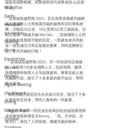
猛龍長跑隊教練、前香港田徑代表隊成員-山后梁
Muaythai
影雪
Darts
「諾德猛龍越野跑 2023」旨在為香港傷健共融網
絡支援殘障人士和推廣共融的服務和項目籌集經
Handball
費。活動設32公里、16公里和5公里三條路線。活
Ice Hockey
動主題為「傷健共融 We Can」，宣揚殘障人士同
樣能夠創造無限可能的訊息，一眾參加者共同創
Skating
造一個充滿活力和正能量的賽事，同時是關懷社
Climb
區、支持共融的行動！
Equestrian
· 「諾德猛龍越野跑 2023」另一特色是特設傷健
Cricket
組，今屆有100多名殘障人士，包括視障、聽障、
肢體殘障和智障人士等組隊參與。賽事首創人寵
Hockey
共融親子組，吸引了十多家庭的親子組合，帶同
愛犬參加。
Figure Skating
Shuttlecock
·  知名演藝人梁思浩先生亦鼎力支持，號召了十多
位朋友和支持者，帶同八隻狗狗一同參賽。
Diving
Dragon Boat
·  剛在日本金澤一同完成全程馬拉松的猛龍隊視障
成員陳智順和導盲犬Ronny，「馬」不停蹄、亦
Snooker
會同行，展現了人與寵物、傷健共融的精神。
Triathlon