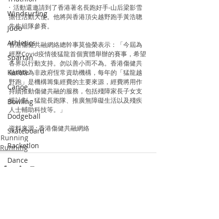
·  活動還邀請到了香港著名長跑好手-山后梁影雪
Windsurfing
擔任活動大使。他將與香港頂尖越野跑手黃浩聰
先生組隊參賽。
Judo
Athletics
香港傷健共融網絡總幹事莫儉榮表示：「今屆為
經歷Covid疫情後猛龍首個實體舉辦的賽事，希望
Spartan
各界以行動支持。勿以善小而不為。香港傷健共
Karate
融網絡為非政府恆常資助機構，每年的「猛龍越
野跑」是機構籌集經費的主要來源，經費將用作
Canoe
持續推動傷健共融的服務，包括殘障家長子女支
援計劃、猛龍長跑隊、推廣無障礙生活以及殘疾
Bowling
人士輔助科技等。」 
Dodgeball
資料來源 : 香港傷健共融網絡
Skateboard
Running
Racketlon
Running
Dance
Wushu
Squash
Pickle Ball
Recent Posts
See All
Padel Tennis