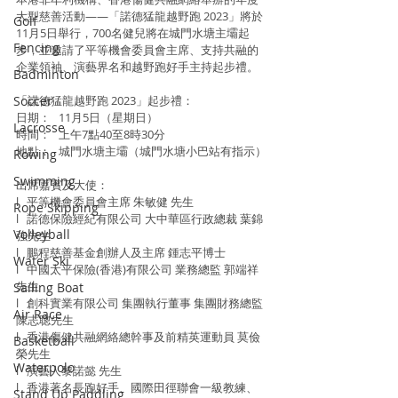
大型慈善活動——「諾德猛龍越野跑 2023」將於
Golf
11月5日舉行，700名健兒將在城門水塘主壩起
Fencing
步，並邀請了平等機會委員會主席、支持共融的
企業領袖、演藝界名和越野跑好手主持起步禮。
Badminton
Soccer
「諾德猛龍越野跑 2023」起步禮：
日期：   11月5日（星期日）
Lacrosse
時間：   上午7點40至8時30分
地點：   城門水塘主壩（城門水塘小巴站有指示）
Rowing
Swimming
出席嘉賓及大使：
l   平等機會委員會主席 朱敏健 先生
Rope Skipping
l   諾德保險經紀有限公司 大中華區行政總裁 葉錦
Volleyball
強先生
l   鵬程慈善基金創辦人及主席 鍾志平博士
Water Ski
l   中國太平保險(香港)有限公司 業務總監 郭端祥 
先生
Sailing Boat
l   創科實業有限公司 集團執行董事 集團財務總監 
Air Race
陳志聰先生
l   香港傷健共融網絡總幹事及前精英運動員 莫儉
Basketball
榮先生
Waterpolo
l   演藝人黎諾懿 先生
l   香港著名長跑好手、國際田徑聯會一級教練、
Stand Up Paddling