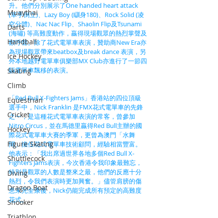
升。他們分別展示了One handed heart attack 
Muaythai
(單手倒立)、Lazy Boy (瞓身180)、Rock Solid (凌
空分體)、Nac Nac Flip、Shaolin Flip及Tsunami 
Darts
(海嘯) 等高難度動作，贏得現場觀眾的熱烈掌聲及
Handball
歡呼聲。除了花式電單車表演，贊助商New Era亦
為現場觀眾帶來beatbox及break dance 表演，另
Ice Hockey
外本地越野電單車俱樂部MX Club亦進行了一節四
驅電單車飄移的表演。
Skating
Climb
「Red Bull X-Fighters Jams」香港站的四位頂級
Equestrian
選手中，Nick Franklin 是FMX花式電單車的先鋒
Cricket
之一，是這種花式電單車表演的常客，曾參加
Nitro Circus，並在馬德里贏得Red Bull主辦的國
Hockey
際花式電單車大賽的季軍，更曾為澳門「水舞
Figure Skating
間」擔任花式電單車技術顧問，經驗相當豐富。
他表示：「我出席過世界各地多個Red Bull X-
Shuttlecock
Fighters Jams表演，今次香港令我印象最難忘，
特別是觀眾的人數是整來之最，他們的反應十分
Diving
熱烈，令我們表演時更加興奮。」儘管肩膀的傷
Dragon Boat
患未完全康復，Nick仍能完成所有預定的高難度
花式。
Snooker
Triathlon