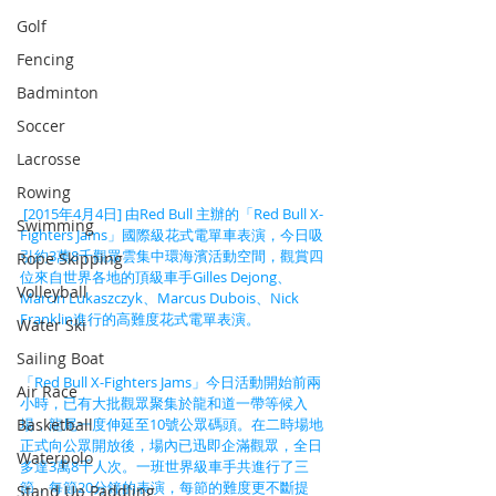
Golf
Fencing
Badminton
Soccer
Lacrosse
Rowing
 [2015年4月4日] 由Red Bull 主辦的「Red Bull X-
Swimming
Fighters Jams」國際級花式電單車表演，今日吸
引約3萬8千觀眾雲集中環海濱活動空間，觀賞四
Rope Skipping
位來自世界各地的頂級車手Gilles Dejong、
Volleyball
Marcin Lukaszczyk、Marcus Dubois、Nick 
Franklin進行的高難度花式電單表演。
Water Ski
Sailing Boat
「Red Bull X-Fighters Jams」今日活動開始前兩
Air Race
小時，已有大批觀眾聚集於龍和道一帶等候入
場，龍尾一度伸延至10號公眾碼頭。在二時場地
Basketball
正式向公眾開放後，場內已迅即企滿觀眾，全日
Waterpolo
多達3萬8千人次。一班世界級車手共進行了三
節，每節20分鐘的表演，每節的難度更不斷提
Stand Up Paddling