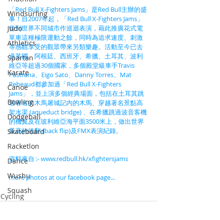
「Red Bull X-Fighters Jams」是Red Bull主辦的盛
Windsurfing
事！自2007年起，「Red Bull X-Fighters Jams」
曾到世界不同城市作巡迴表演，藉此推廣花式電
Judo
單車這種極限運動之餘，同時為追求速度、刺激
Athletics
等感觀享受的觀眾帶來另類樂趣。活動至今已去
過英國、阿根廷、西班牙、希臘、土耳其、波利
Spartan
維亞等超過30個國家，多個殿堂級車手Travis 
Karate
Pastrana、Eigo Sato、Danny Torres、Mat 
Rebeaud都參加過「Red Bull X-Fighters 
Canoe
Jams」，並上演多個經典場面，包括在土耳其跳
Bowling
過著名的木馬屠城記內的木馬、穿越著名景點高
架水渠 (aqueduct bridge) 、在希臘跳過波音客機
Dodgeball
的機翼及在玻利維亞海平面3500米上，做出世界
最高的後翻 (back flip)及FMX表演紀錄。
Skateboard
Racketlon
資料來自 :- www.redbull.hk/xfightersjams
Dance
Wushu
more photos at our facebook page...
Squash
Cycling
Pickle Ball
Padel Tennis