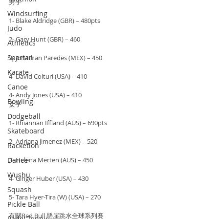
男子
Windsurfing
1- Blake Aldridge (GBR) – 480pts
Judo
2- Gary Hunt (GBR) – 460
Athletics
Spartan
3- Jonathan Paredes (MEX) – 450
Karate
4- David Colturi (USA) – 410
Canoe
4- Andy Jones (USA) – 410
Bowling
女子
Dodgeball
1- Rhiannan Iffland (AUS) – 690pts
Skateboard
2- Adriana Jimenez (MEX) – 520
Racketlon
Dance
3- Helena Merten (AUS) – 450
Wushu
4- Ginger Huber (USA) – 430
Squash
5- Tara Hyer-Tira (W) (USA) – 270
Pickle Ball
有關Red Bull 懸崖跳水全球系列賽
Padel Tennis