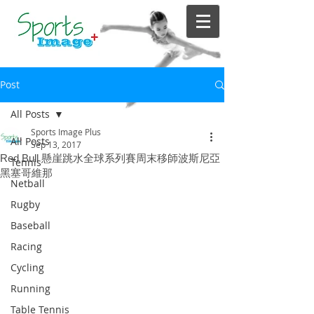
Post
All Posts
Sports Image Plus
All Posts
Sep 13, 2017
Red Bull 懸崖跳水全球系列賽周末移師波斯尼亞
Tennis
黑塞哥維那
Netball
Rugby
Baseball
Racing
Cycling
Running
Table Tennis