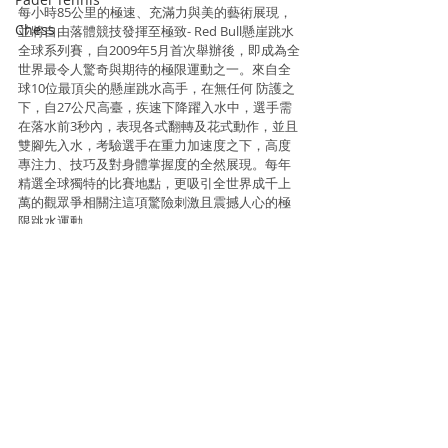
每小時85公里的極速、充滿力與美的藝術展現，
Chess
並將自由落體競技發揮至極致- Red Bull懸崖跳水
全球系列賽，自2009年5月首次舉辦後，即成為全
世界最令人驚奇與期待的極限運動之一。來自全
球10位最頂尖的懸崖跳水高手，在無任何 防護之
下，自27公尺高臺，疾速下降躍入水中，選手需
在落水前3秒內，表現各式翻轉及花式動作，並且
雙腳先入水，考驗選手在重力加速度之下，高度
專注力、技巧及對身體掌握度的全然展現。每年
精選全球獨特的比賽地點，更吸引全世界成千上
萬的觀眾爭相關注這項驚險刺激且震撼人心的極
限跳水運動。
Information and photo source : N Square / Red 
Bull HK
Swimming
Recent Posts
See All