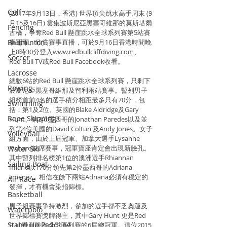
Golf
(2017年9月13日，香港) 世界頂尖跳水高手周末 (9
月15及16日) 雲集波斯尼亞黑塞哥維那的莫斯塔爾
Fencing
古橋，爭奪Red Bull 懸崖跳水全球系列賽第5站賽
Badminton
事冠軍。欣賞賽事直播，可於9月16日香港時間晚
上8時30分登入www.redbullcliffdiving.com、
Soccer
Red Bull TV或Red Bull Facebook收看。
Lacrosse
總數6站的Red Bull 懸崖跳水全球系列賽，只剩下
Rowing
波斯尼亞黑塞哥維那及智利兩站賽事。暫列男子
組榜首前4名的選手積分相距最多只有70分，包
Swimming
括：第1及2位、英國的Blake Aldridge及Gary 
Rope Skipping
Hunt、第3位墨西哥的Jonathan Paredes以及並
列第4位美國的David Colturi 及Andy Jones。女子
Volleyball
組方面，由於上屆冠軍、加拿大選手Lysanne 
Richard缺席賽事，冠軍寶座肯定會出現新臉孔。
Water Ski
其中暫列排名榜第1位的澳洲選手Rhiannan 
Sailing Boat
Iffland以170分領先第2位墨西哥的Adriana 
Jimenez，相信在餘下兩站Adriana必須有穩定的
Air Race
發揮，才有機會染指錦標。
Basketball
男子組賽事爭持激烈，參加的選手都不乏奧運及
Waterpolo
世界錦標賽獎牌得主，其中Gary Hunt 更是Red 
Stand Up Paddling
Bull 懸崖跳水全球系列賽的6屆總冠軍。這位2015