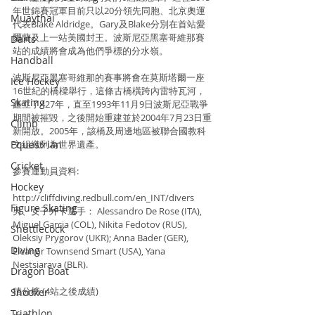
年世錦賽冠軍目前只以20分領先同胞、北京奧運
Muaythai
代表Blake Aldridge。Gary及Blake分別在首站愛
爾蘭及上一站美國封王。波斯尼亞黑塞哥維那賽
Darts
站的成績將會成為他們爭標的分水嶺。
Handball
波斯尼亞黑塞哥維那的賽事將會在莫斯塔爾一座
Ice Hockey
16世紀的橋樑舉行，這條古橋橫跨內雷特瓦河，
Skating
矗立了427年，直至1993年11月9日波斯尼亞戰爭
期間被摧毀，之後開始重建並於2004年7月23日重
Climb
新開放。2005年，該橋及周邊地區被聯合國教科
Equestrian
文組織列為世界遺產。
Cricket
參賽運動員資料:
Hockey
http://cliffdiving.redbull.com/en_INT/divers
Figure Skating
男、女子外卡選手： Alessandro De Rose (ITA), 
Miguel Garcia (COL), Nikita Fedotov (RUS), 
Shuttlecock
Oleksiy Prygorov (UKR); Anna Bader (GER), 
Diving
Eleanor Townsend Smart (USA), Yana 
Nestsiarava (BLR).
Dragon Boat
積分榜 (4站之後成績)
Snooker
Triathlon