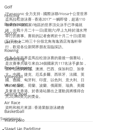
Golf
“Panasonic 全力支持 - 國際泳聯/Hosa十公里世界
Fencing
盃馬拉松游泳賽 - 香港2017” 一觸即發，超過110
Badminton
名來自24個國家/地區的世界頂尖泳手已準備就
緒，出戰十月二十一日(星期六)早上九時於淺水灣
Soccer
舉行的賽事。賽前的記者會將於十月二十日(星期
五)下午十二時三十分假北角海逸酒店海逸軒舉
Lacrosse
行，歡迎各位新聞界朋友蒞臨採訪。
Rowing
作為今年世界盃馬拉松游泳賽的最後一個賽站，
Swimming
是次賽事共吸引來自24個國家共117名泳手參加，
Rope Skipping
當中包括阿根廷、澳洲、巴西、保加利亞、加拿
大、中國、捷克、厄瓜多爾、西班牙、法國、英
Volleyball
國、德國、匈牙利、印度、以色列、意大利、日
Water Ski
本、哈薩克、荷蘭、波蘭、俄羅斯、瑞典、美國
及東道主香港。於香港站勝出之運動員將獲得合
Sailing Boat
共20,000美元的獎金。
Air Race
資料和相片來源 : 香港業餘游泳總會
Basketball
Swimming
Waterpolo
Stand Up Paddling