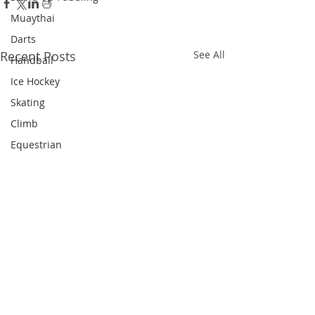
Muaythai
Darts
Recent Posts
See All
Handball
Ice Hockey
Skating
Climb
Equestrian
Cricket
Hockey
Figure Skating
Shuttlecock
Diving
Dragon Boat
Snooker
Triathlon
Comments