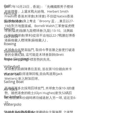
Golf
[2017年10月23日，香港]：「先機國際男子欖球
超級聯賽」上週末戰火紛飛。Herbert Smith 
Fencing
Freehills 香港木球會(木球會) 不但從Natixis香港
Badminton
足球會(港會)身上奪走「Broony 盃」, 兼且以27-
19在對方地盤揚威。Borrelli Walsh三軍會猛虎欖
Soccer
球會(猛虎)險勝九龍欖球會(九龍) 13-10。法興銀
行華利欖球會(華利)從容不迫地以22-7戰勝彭博香
Lacrosse
港蘇格蘭人欖球隊(蘇格蘭人) 。
Rowing
木球會今仗雙喜臨門, 取得今季首勝之餘更打破港
Swimming
會的全勝紀錄, 這可能是木球會新帥(Brett 
Rope Skipping
Wilkinson)逆轉爭標形勢的先兆。
Volleyball
木球會的前鋒陣勇往直前, 並在第10分鐘由米卡
(Fai Mika)取得達陣回報,並由馬達斯(Jack 
Water Ski
Metters) 射入附加罰球。
Sailing Boat
其後兩軍多次採用罰球攻門, 木球會力保10-3的優
Air Race
勢。雖然港會的曉士(Glyn Hughes)射失52碼罰
Basketball
球, 但在第30分鐘時將功補過射入另一球, 追近至6-
10。
Waterpolo
Stand Up Paddling
木球會為免夜長夢多, 便繼續向主隊施壓, 之後雙