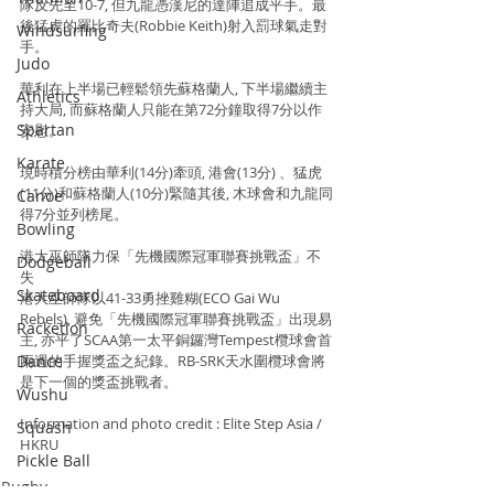
隊反先至10-7, 但九龍憑漢尼的達陣追成平手。最
後猛虎的羅比奇夫(Robbie Keith)射入罰球氣走對
Windsurfing
手。
Judo
華利在上半場已輕鬆領先蘇格蘭人, 下半場繼續主
Athletics
持大局, 而蘇格蘭人只能在第72分鐘取得7分以作
Spartan
安慰。
Karate
現時積分榜由華利(14分)牽頭, 港會(13分) 、猛虎
(11分)和蘇格蘭人(10分)緊隨其後, 木球會和九龍同
Canoe
得7分並列榜尾。
Bowling
港大巫師隊力保「先機國際冠軍聯賽挑戰盃」不
Dodgeball
失
Skateboard
港大巫師隊以41-33勇挫雞糊(ECO Gai Wu 
Rebels), 避免「先機國際冠軍聯賽挑戰盃」出現易
Racketlon
主, 亦平了SCAA第一太平銅鑼灣Tempest欖球會首
Dance
兩週的手握獎盃之紀錄。RB-SRK天水圍欖球會將
是下一個的獎盃挑戰者。
Wushu
Information and photo credit : Elite Step Asia / 
Squash
HKRU
Pickle Ball
Rugby
Padel Tennis