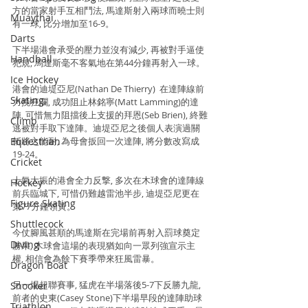
方的當家射手互相鬥法, 馬達斯射入兩球而曉士則
Muaythai
有一球, 比分增加至16-9。
Darts
下半場港會承受的壓力並沒有減少, 再被對手逼使
Handball
犯規, 馬達斯毫不客氣地在第44分鐘再射入一球。
Ice Hockey
港會的迪堤亞尼(Nathan De Thierry)  在達陣線前
Skating
力挽狂瀾, 成功阻止林銘寧(Matt Lamming)的達
陣, 可惜無力阻擋後上支援的拜恩(Seb Brien), 終難
Climb
逃被對手取下達陣。迪堤亞尼之後個人表演過關
Equestrian
斬將之能耐, 為母會扳回一次達陣, 將分數改寫成
19-24。
Cricket
士氣大振的港會全力反撃, 多次在木球會的達陣線
Hockey
前兵臨城下, 可惜仍難越雷池半步, 迪堤亞尼更在
Figure Skating
第77分鐘領黃。
Shuttlecock
今仗腳風甚順的馬達斯在完場前再射入罰球奠定
Diving
勝果, 木球會這場的表現猶如向一眾列強宣示主
權, 相信會為餘下賽季帶來狂風雷暴。
Dragon Boat
另一場超聯賽事, 猛虎在半場落後5-7下反勝九龍, 
Snooker
前者的史東(Casey Stone)下半場早段的達陣助球
Triathlon