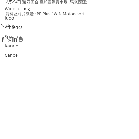
2月2-4日 第四回合 雪邦國際賽車場 (馬來西亞)
Windsurfing
資料及相片來源 : PR Plus / WIN Motorsport
Judo
Racing
Athletics
Spartan
Karate
Canoe
Recent Posts
See All
Bowling
Dodgeball
Skateboard
Racketlon
Dance
Wushu
Squash
Pickle Ball
Padel Tennis