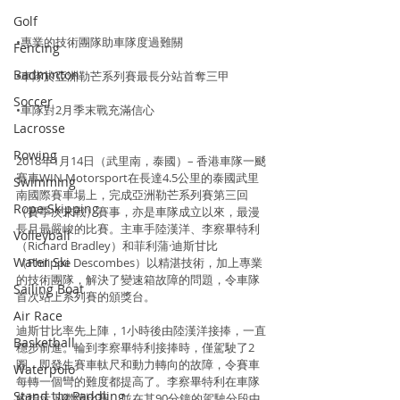
Golf
•專業的技術團隊助車隊度過難關
Fencing
Badminton
•車隊於亞洲勒芒系列賽最長分站首奪三甲
Soccer
•車隊對2月季末戰充滿信心
Lacrosse
Rowing
2018年1月14日（武里南，泰國）– 香港車隊一颷
賽車WIN Motorsport在長達4.5公里的泰國武里
Swimming
南國際賽車場上，完成亞洲勒芒系列賽第三回
Rope Skipping
（賽季次末戰）賽事，亦是車隊成立以來，最漫
長且最嚴峻的比賽。主車手陸漢洋、李察畢特利
Volleyball
（Richard Bradley）和菲利蒲·迪斯甘比
Water Ski
（Philippe Descombes）以精湛技術，加上專業
的技術團隊，解決了變速箱故障的問題，令車隊
Sailing Boat
首次站上系列賽的頒獎台。
Air Race
迪斯甘比率先上陣，1小時後由陸漢洋接捧，一直
Basketball
穩步前進。輪到李察畢特利接捧時，僅駕駛了2
圈，即發生賽車軚尺和動力轉向的故障，令賽車
Waterpolo
每轉一個彎的難度都提高了。李察畢特利在車隊
Stand Up Paddling
的指示下繼續比賽，並在其90分鐘的駕駛分段中