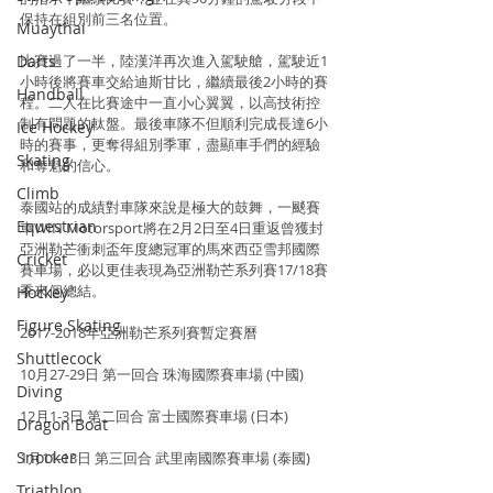
保持在組別前三名位置。
Muaythai
Darts
比賽過了一半，陸漢洋再次進入駕駛艙，駕駛近1
小時後將賽車交給迪斯甘比，繼續最後2小時的賽
Handball
程。二人在比賽途中一直小心翼翼，以高技術控
制有問題的軚盤。最後車隊不但順利完成長達6小
Ice Hockey
時的賽事，更奪得組別季軍，盡顯車手們的經驗
Skating
和奪魁的信心。
Climb
泰國站的成績對車隊來說是極大的鼓舞，一颷賽
Equestrian
車WIN Motorsport將在2月2日至4日重返曾獲封
亞洲勒芒衝刺盃年度總冠軍的馬來西亞雪邦國際
Cricket
賽車場，必以更佳表現為亞洲勒芒系列賽17/18賽
季來個總結。
Hockey
Figure Skating
2017-2018年亞洲勒芒系列賽暫定賽曆
Shuttlecock
10月27-29日 第一回合 珠海國際賽車場 (中國)
Diving
12月1-3日 第二回合 富士國際賽車場 (日本)
Dragon Boat
Snooker
1月11-13日 第三回合 武里南國際賽車場 (泰國)
Triathlon